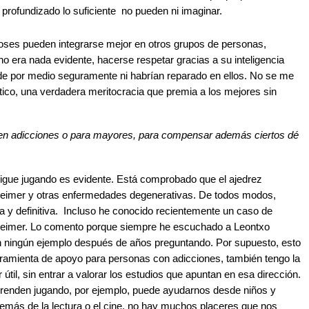
profundizado lo suficiente no pueden ni imaginar.
dioses pueden integrarse mejor en otros grupos de personas,
 no era nada evidente, hacerse respetar gracias a su inteligencia
 de por medio seguramente ni habrían reparado en ellos. No se me
ico, una verdadera meritocracia que premia a los mejores sin
 en adicciones o para mayores, para compensar además ciertos dé
sigue jugando es evidente. Está comprobado que el ajedrez
lzheimer y otras enfermedades degenerativas. De todos modos,
a y definitiva. Incluso he conocido recientemente un caso de
zheimer. Lo comento porque siempre he escuchado a Leontxo
 ningún ejemplo después de años preguntando. Por supuesto, esto
erramienta de apoyo para personas con adicciones, también tengo la
útil, sin entrar a valorar los estudios que apuntan en esa dirección.
 aprenden jugando, por ejemplo, puede ayudarnos desde niños y
ás de la lectura o el cine, no hay muchos placeres que nos