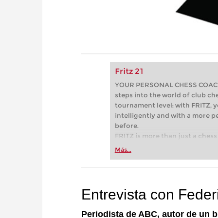
Fritz 21
YOUR PERSONAL CHESS COACH - 
steps into the world of club che
tournament level: with FRITZ, y
intelligently and with a more 
before.
FRITZ is more than just a chess 
Whether you’re taking your firs
Más...
or already playing at a tournam
more efficiently, intelligently
approach than ever before.
Entrevista con Feder
Periodista de ABC, autor de un b