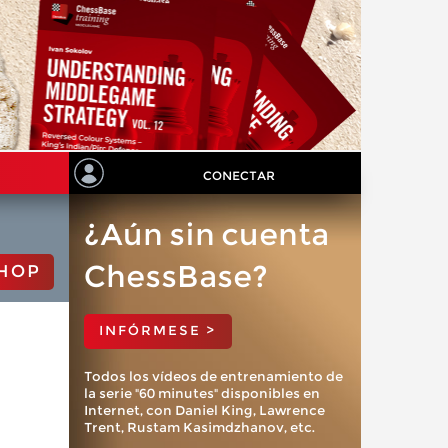
CONECTAR
¿Aún sin cuenta
ChessBase?
HOP
INFÓRMESE >
Todos los vídeos de entrenamiento de
la serie "60 minutes" disponibles en
Internet, con Daniel King, Lawrence
Trent, Rustam Kasimdzhanov, etc.