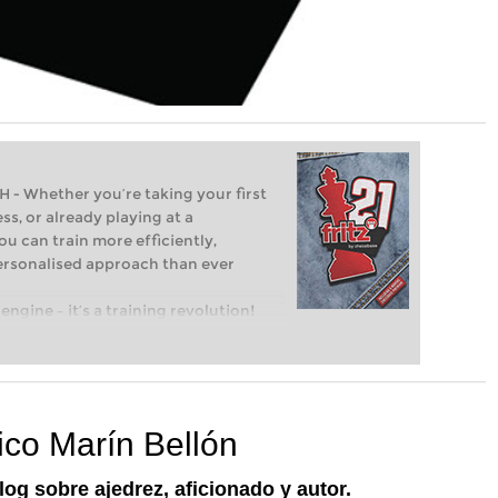
Whether you’re taking your first
ss, or already playing at a
ou can train more efficiently,
personalised approach than ever
engine – it’s a training revolution!
t steps into the world of club chess,
ent level: with FRITZ, you can train
 and with a more personalised
ico Marín Bellón
log sobre ajedrez, aficionado y autor.