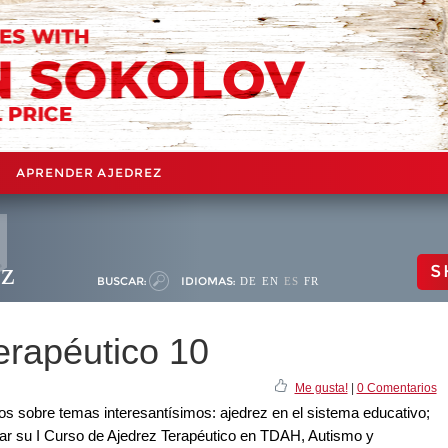
APRENDER AJEDREZ
ez
S
BUSCAR:
IDIOMAS:
DE
EN
ES
FR
terapéutico 10
Me gusta!
|
0 Comentarios
los sobre temas interesantísimos: ajedrez en el sistema educativo;
zar su I Curso de Ajedrez Terapéutico en TDAH, Autismo y