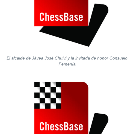
El alcalde de Jávea José Chulvi y la invitada de honor Consuelo
Femenía