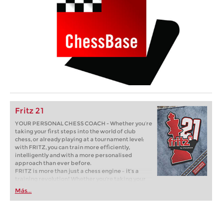
Fritz 21
YOUR PERSONAL CHESS COACH - Whether you’re
taking your first steps into the world of club
chess, or already playing at a tournament level:
with FRITZ, you can train more efficiently,
intelligently and with a more personalised
approach than ever before.
FRITZ is more than just a chess engine – it’s a
training revolution! Whether you’re taking your
first steps into the world of club chess, or already
Más...
playing at a tournament level: with FRITZ, you can
train more efficiently, intelligently and with a
more personalised approach than ever before.