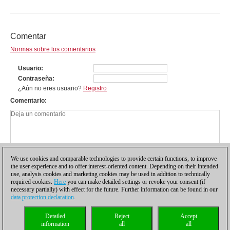
Comentar
Normas sobre los comentarios
Usuario
Contraseña
¿Aún no eres usuario?
Registro
Comentario
We use cookies and comparable technologies to provide certain functions, to improve
the user experience and to offer interest-oriented content. Depending on their intended
use, analysis cookies and marketing cookies may be used in addition to technically
required cookies.
Here
you can make detailed settings or revoke your consent (if
necessary partially) with effect for the future. Further information can be found in our
data protection declaration
.
Política de privacidad
|
Pie de imprenta
|
Para contactar
|
Cookies Management
|
Detailed
Reject
Accept
Licencias
|
Compliance Hotline
|
Inicio
information
all
all