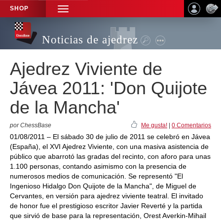
SHOP
TOGGLE
NAVIGATION
Noticias de ajedrez
Ajedrez Viviente de
Jávea 2011: 'Don Quijote
de la Mancha'
por ChessBase
Me gusta!
|
0 Comentarios
01/08/2011 – El sábado 30 de julio de 2011 se celebró en Jávea
(España), el XVI Ajedrez Viviente, con una masiva asistencia de
público que abarrotó las gradas del recinto, con aforo para unas
1.100 personas, contando asimismo con la presencia de
numerosos medios de comunicación. Se representó "El
Ingenioso Hidalgo Don Quijote de la Mancha", de Miguel de
Cervantes, en versión para ajedrez viviente teatral. El invitado
de honor fue el prestigioso escritor Javier Reverté y la partida
que sirvió de base para la representación, Orest Averkin-Mihail