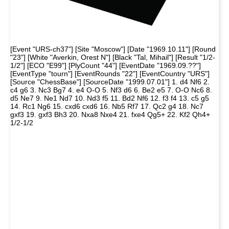
[Event "URS-ch37"] [Site "Moscow"] [Date "1969.10.11"] [Round
"23"] [White "Averkin, Orest N"] [Black "Tal, Mihail"] [Result "1/2-
1/2"] [ECO "E99"] [PlyCount "44"] [EventDate "1969.09.??"]
[EventType "tourn"] [EventRounds "22"] [EventCountry "URS"]
[Source "ChessBase"] [SourceDate "1999.07.01"] 1. d4 Nf6 2.
c4 g6 3. Nc3 Bg7 4. e4 O-O 5. Nf3 d6 6. Be2 e5 7. O-O Nc6 8.
d5 Ne7 9. Ne1 Nd7 10. Nd3 f5 11. Bd2 Nf6 12. f3 f4 13. c5 g5
14. Rc1 Ng6 15. cxd6 cxd6 16. Nb5 Rf7 17. Qc2 g4 18. Nc7
gxf3 19. gxf3 Bh3 20. Nxa8 Nxe4 21. fxe4 Qg5+ 22. Kf2 Qh4+
1/2-1/2