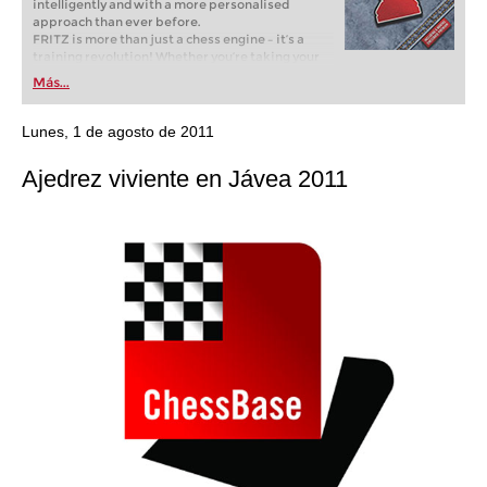
intelligently and with a more personalised
approach than ever before.
FRITZ is more than just a chess engine – it’s a
training revolution! Whether you’re taking your
first steps into the world of club chess, or already
Más...
playing at a tournament level: with FRITZ, you can
train more efficiently, intelligently and with a
more personalised approach than ever before.
Lunes, 1 de agosto de 2011
Ajedrez viviente en Jávea 2011