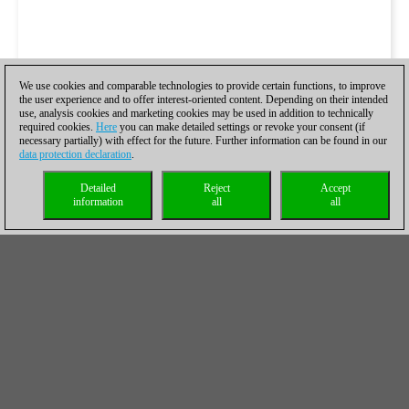
We use cookies and comparable technologies to provide certain functions, to improve
the user experience and to offer interest-oriented content. Depending on their intended
use, analysis cookies and marketing cookies may be used in addition to technically
required cookies.
Here
you can make detailed settings or revoke your consent (if
necessary partially) with effect for the future. Further information can be found in our
data protection declaration
.
Detailed
Reject
Accept
information
all
all