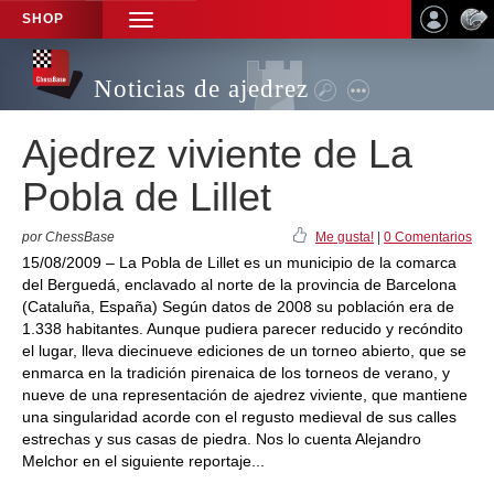
SHOP
TOGGLE
NAVIGATION
Noticias de ajedrez
Ajedrez viviente de La
Pobla de Lillet
por ChessBase
Me gusta!
|
0 Comentarios
15/08/2009 – La Pobla de Lillet es un municipio de la comarca
del Berguedá, enclavado al norte de la provincia de Barcelona
(Cataluña, España) Según datos de 2008 su población era de
1.338 habitantes. Aunque pudiera parecer reducido y recóndito
el lugar, lleva diecinueve ediciones de un torneo abierto, que se
enmarca en la tradición pirenaica de los torneos de verano, y
nueve de una representación de ajedrez viviente, que mantiene
una singularidad acorde con el regusto medieval de sus calles
estrechas y sus casas de piedra. Nos lo cuenta Alejandro
Melchor en el siguiente reportaje...