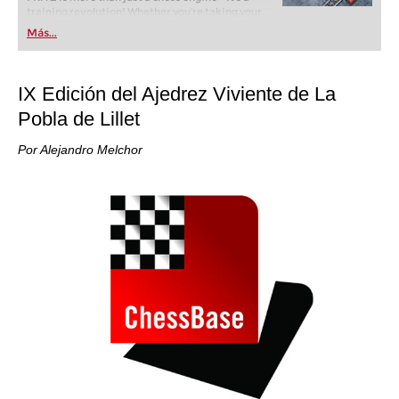
training revolution! Whether you’re taking your
first steps into the world of club chess, or already
Más...
playing at a tournament level: with FRITZ, you can
train more efficiently, intelligently and with a
more personalised approach than ever before.
IX Edición del Ajedrez Viviente de La
Pobla de Lillet
Por Alejandro Melchor