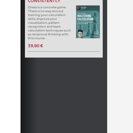
CONSISTENTLY
Chess is a concrete game.
There is no way around
training your calculation
skills. Improve your
visualization, pattern
recognition and learn
calculation techniques such
as reciprocal thinking with
this course.
39,90 €