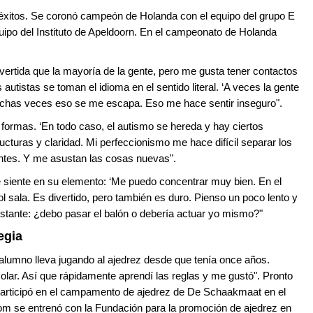
s éxitos. Se coronó campeón de Holanda con el equipo del grupo E
quipo del Instituto de Apeldoorn. En el campeonato de Holanda
ertida que la mayoría de la gente, pero me gusta tener contactos
 autistas se toman el idioma en el sentido literal. ‘A veces la gente
muchas veces eso se me escapa. Eso me hace sentir inseguro".
formas. ‘En todo caso, el autismo se hereda y hay ciertos
ucturas y claridad. Mi perfeccionismo me hace difícil separar los
ntes. Y me asustan las cosas nuevas".
e siente en su elemento: ‘Me puedo concentrar muy bien. En el
ol sala. Es divertido, pero también es duro. Pienso un poco lento y
instante: ¿debo pasar el balón o debería actuar yo mismo?"
egia
alumno lleva jugando al ajedrez desde que tenía once años.
olar. Así que rápidamente aprendí las reglas y me gustó". Pronto
 participó en el campamento de ajedrez de De Schaakmaat en el
m se entrenó con la Fundación para la promoción de ajedrez en