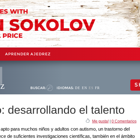
APRENDER AJEDREZ
ez
S
BUSCAR:
IDIOMAS:
DE
EN
ES
FR
: desarrollando el talento
Me gusta!
|
0 Comentarios
 apto para muchos niños y adultos con autismo, un trastorno del
ece de suficientes investigaciones científicas, también en el ámbito