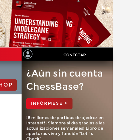
CONECTAR
¿Aún sin cuenta
ChessBase?
HOP
INFÓRMESE >
¡8 millones de partidas de ajedrez en
Internet! ¡Siempre al día gracias a las
actualizaciones semanales! Libro de
aperturas vivo y función “Let´s
Check”.