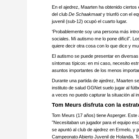
En el ajedrez, Maarten ha obtenido cierto
del club
De Schaakmaat
y triunfó con el e
juvenil (sub-12) ocupó el cuarto lugar.
‘Probablemente soy una persona más introv
sociales. Mi autismo me lo pone difícil". Los
quiere decir otra cosa con lo que dice y 
El autismo se puede presentar en diversas 
síntomas típicos: en mi caso, necesito estr
asuntos importantes de los menos importa
Durante una partida de ajedrez, Maarten s
instituto de salud GGNet suelo jugar al fútb
a veces no puedo capturar la situación al 
Tom Meurs disfruta con la estrat
Tom Meurs (17 años) tiene Asperger. Este 
"Necesitaban un jugador para el equipo esc
se apuntó al club de ajedrez en Ermelo, y
Campeonato Abierto Juvenil de Holanda. To