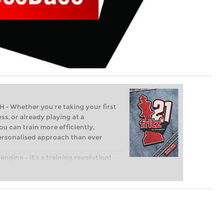
Whether you’re taking your first
ss, or already playing at a
ou can train more efficiently,
personalised approach than ever
engine – it’s a training revolution!
t steps into the world of club chess,
ent level: with FRITZ, you can train
 and with a more personalised