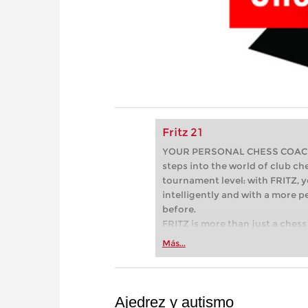
Fritz 21
YOUR PERSONAL CHESS COACH - 
steps into the world of club che
tournament level: with FRITZ, y
intelligently and with a more 
before.
FRITZ is more than just a chess 
Whether you’re taking your firs
Más...
or already playing at a tournam
more efficiently, intelligently
approach than ever before.
Ajedrez y autismo