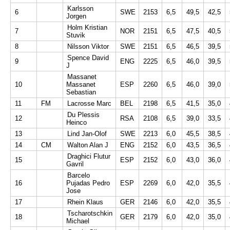
Karlsson
6
SWE
2153
6,5
49,5
42,5
Jorgen
Holm Kristian
7
NOR
2151
6,5
47,5
40,5
Stuvik
8
Nilsson Viktor
SWE
2151
6,5
46,5
39,5
Spence David
9
ENG
2225
6,5
46,0
39,5
J
Massanet
10
Massanet
ESP
2260
6,5
46,0
39,0
Sebastian
11
FM
Lacrosse Marc
BEL
2198
6,5
41,5
35,0
Du Plessis
12
RSA
2108
6,5
39,0
33,5
Heinco
13
Lind Jan-Olof
SWE
2213
6,0
45,5
38,5
14
CM
Walton Alan J
ENG
2152
6,0
43,5
36,5
Draghici Flutur
15
ESP
2152
6,0
43,0
36,0
Gavril
Barcelo
16
Pujadas Pedro
ESP
2269
6,0
42,0
35,5
Jose
17
Rhein Klaus
GER
2146
6,0
42,0
35,5
Tscharotschkin
18
GER
2179
6,0
42,0
35,0
Michael