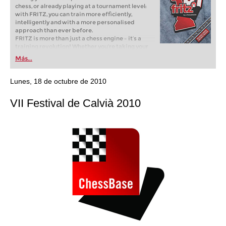
chess, or already playing at a tournament level:
with FRITZ, you can train more efficiently,
intelligently and with a more personalised
approach than ever before.
FRITZ is more than just a chess engine – it’s a
training revolution! Whether you’re taking your
first steps into the world of club chess, or already
Más...
playing at a tournament level: with FRITZ, you can
train more efficiently, intelligently and with a
more personalised approach than ever before.
Lunes, 18 de octubre de 2010
VII Festival de Calvià 2010