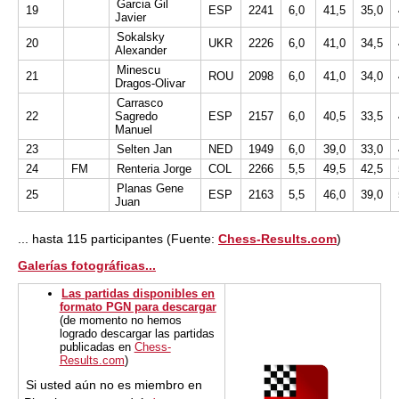
Garcia Gil
19
ESP
2241
6,0
41,5
35,0
Javier
Sokalsky
20
UKR
2226
6,0
41,0
34,5
Alexander
Minescu
21
ROU
2098
6,0
41,0
34,0
Dragos-Olivar
Carrasco
22
Sagredo
ESP
2157
6,0
40,5
33,5
Manuel
23
Selten Jan
NED
1949
6,0
39,0
33,0
24
FM
Renteria Jorge
COL
2266
5,5
49,5
42,5
Planas Gene
25
ESP
2163
5,5
46,0
39,0
Juan
... hasta 115 participantes (Fuente:
Chess-Results.com
)
Galerías fotográficas...
Las partidas disponibles en
formato PGN para descargar
(de momento no hemos
logrado descargar las partidas
publicadas en
Chess-
Results.com
)
Si usted aún no es miembro en