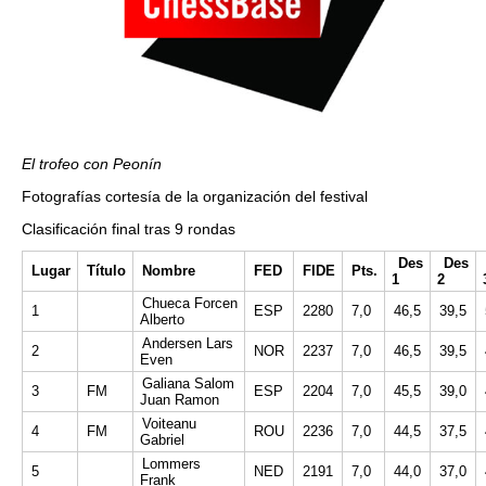
El trofeo con Peonín
Fotografías cortesía de la organización del festival
Clasificación final tras 9 rondas
Des
Des
Lugar
Título
Nombre
FED
FIDE
Pts.
1
2
Chueca Forcen
1
ESP
2280
7,0
46,5
39,5
Alberto
Andersen Lars
2
NOR
2237
7,0
46,5
39,5
Even
Galiana Salom
3
FM
ESP
2204
7,0
45,5
39,0
Juan Ramon
Voiteanu
4
FM
ROU
2236
7,0
44,5
37,5
Gabriel
Lommers
5
NED
2191
7,0
44,0
37,0
Frank