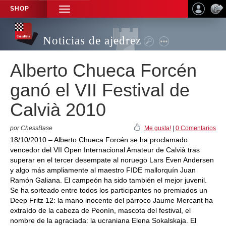
SHOP
TOGGLE
NAVIGATION
Noticias de ajedrez
Alberto Chueca Forcén
ganó el VII Festival de
Calvià 2010
por ChessBase
Me gusta!
|
0 Comentarios
18/10/2010 – Alberto Chueca Forcén se ha proclamado
vencedor del VII Open Internacional Amateur de Calvià tras
superar en el tercer desempate al noruego Lars Even Andersen
y algo más ampliamente al maestro FIDE mallorquín Juan
Ramón Galiana. El campeón ha sido también el mejor juvenil.
Se ha sorteado entre todos los participantes no premiados un
Deep Fritz 12: la mano inocente del párroco Jaume Mercant ha
extraído de la cabeza de Peonín, mascota del festival, el
nombre de la agraciada: la ucraniana Elena Sokalskaja. El