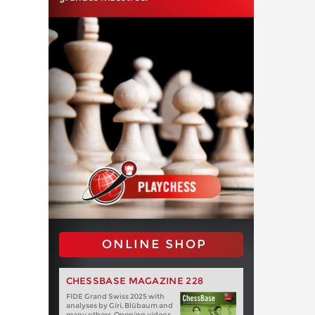
ONLINE SHOP
CHESSBASE MAGAZINE 228
FIDE Grand Swiss 2025 with
analyses by Giri, Blübaum and
many others. Opening videos