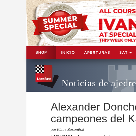
INICIO
APERTURAS
SAT
SHOP
Noticias de ajedr
Alexander Donch
campeones del K
por Klaus Besenthal