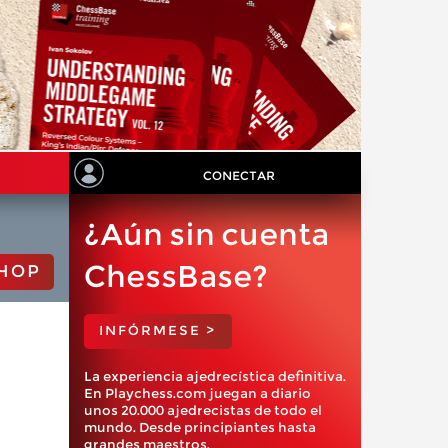
CONECTAR
¿Aún sin cuenta
ChessBase?
HOP
INFÓRMESE >
La experiencia ajedrecística definitiva.
En Playchess.com juegan a diario
unos 20.000 ajedrecistas de todo el
mundo. Desde principiantes hasta
grandes maestros.