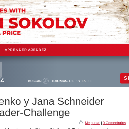
APRENDER AJEDREZ
ez
S
BUSCAR:
IDIOMAS:
DE
EN
ES
FR
enko y Jana Schneider
ader-Challenge
Me gusta!
|
0 Comentarios