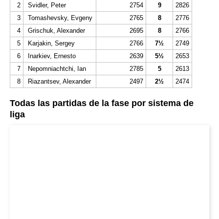
2
Svidler, Peter
2754
9
2826
3
Tomashevsky, Evgeny
2765
8
2776
4
Grischuk, Alexander
2695
8
2766
5
Karjakin, Sergey
2766
7½
2749
6
Inarkiev, Ernesto
2639
5½
2653
7
Nepomniachtchi, Ian
2785
5
2613
8
Riazantsev, Alexander
2497
2½
2474
Todas las partidas de la fase por sistema de
liga