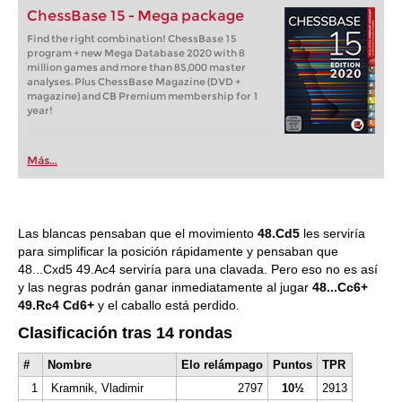
ChessBase 15 - Mega package
Find the right combination! ChessBase 15
program + new Mega Database 2020 with 8
million games and more than 85,000 master
analyses. Plus ChessBase Magazine (DVD +
magazine) and CB Premium membership for 1
year!
Más...
Las blancas pensaban que el movimiento
48.Cd5
les serviría
para simplificar la posición rápidamente y pensaban que
48...Cxd5 49.Ac4 serviría para una clavada. Pero eso no es así
y las negras podrán ganar inmediatamente al jugar
48...Cc6+
49.Rc4 Cd6+
y el caballo está perdido.
Clasificación tras 14 rondas
#
Nombre
Elo relámpago
Puntos
TPR
1
Kramnik, Vladimir
2797
10½
2913