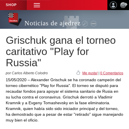
SHOP
TOGGLE
NAVIGATION
Noticias de ajedrez
Grischuk gana el torneo
caritativo "Play for
Russia"
por Carlos Alberto Colodro
Me gusta!
|
0 Comentarios
15/05/2020 – Alexander Grischuk se ha coronado campeón del
torneo cibernético "Play for Russia". El torneo se disputó para
recaudar fondos para apoyar el sistema sanitario de Rusia en
su lucha contra el coronavirus. Grischuk derrotó a Vladimir
Kramnik y a Evgeny Tomashevsky en la fase eliminatoria.
Kramnik, quien había sido sido iniciador principal y del torneo,
ha demostrado que a pesar de estar "retirado" sigue manejando
muy bien el oficio.