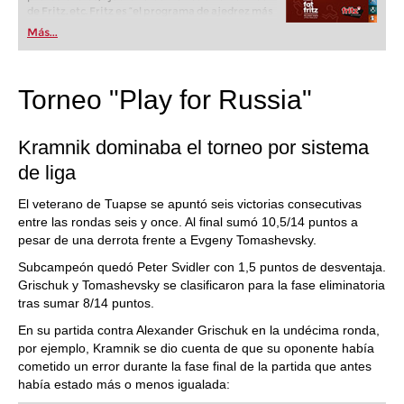
de Fritz, etc. Fritz es “el programa de ajedrez más
popular de Alemania” (Der Spiegel) y ofrece todo
Más...
lo que necesita el ajedrecista. La novedad más
espectacular: Fritz 17 incluye el módulo basado
en una red neuronal de inteligencia artificial, "Fat
Fritz".
Torneo "Play for Russia"
Kramnik dominaba el torneo por sistema
de liga
El veterano de Tuapse se apuntó seis victorias consecutivas
entre las rondas seis y once. Al final sumó 10,5/14 puntos a
pesar de una derrota frente a Evgeny Tomashevsky.
Subcampeón quedó Peter Svidler con 1,5 puntos de desventaja.
Grischuk y Tomashevsky se clasificaron para la fase eliminatoria
tras sumar 8/14 puntos.
En su partida contra Alexander Grischuk en la undécima ronda,
por ejemplo, Kramnik se dio cuenta de que su oponente había
cometido un error durante la fase final de la partida que antes
había estado más o menos igualada: