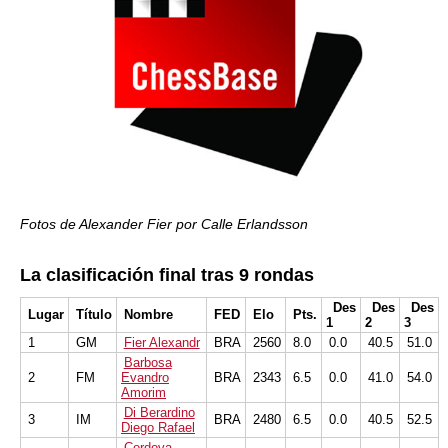
Fotos de Alexander Fier por Calle Erlandsson
La clasificación final tras 9 rondas
Des
Des
Des
Lugar
Título
Nombre
FED
Elo
Pts.
1
2
3
1
GM
Fier Alexandr
BRA
2560
8.0
0.0
40.5
51.0
Barbosa
2
FM
Evandro
BRA
2343
6.5
0.0
41.0
54.0
Amorim
Di Berardino
3
IM
BRA
2480
6.5
0.0
40.5
52.5
Diego Rafael
Cordova