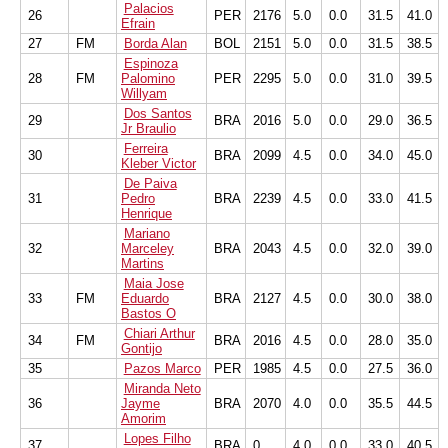
Palacios
26
PER
2176
5.0
0.0
31.5
41.0
Efrain
27
FM
Borda Alan
BOL
2151
5.0
0.0
31.5
38.5
Espinoza
28
FM
Palomino
PER
2295
5.0
0.0
31.0
39.5
Willyam
Dos Santos
29
BRA
2016
5.0
0.0
29.0
36.5
Jr Braulio
Ferreira
30
BRA
2099
4.5
0.0
34.0
45.0
Kleber Victor
De Paiva
31
Pedro
BRA
2239
4.5
0.0
33.0
41.5
Henrique
Mariano
32
Marceley
BRA
2043
4.5
0.0
32.0
39.0
Martins
Maia Jose
33
FM
Eduardo
BRA
2127
4.5
0.0
30.0
38.0
Bastos O
Chiari Arthur
34
FM
BRA
2016
4.5
0.0
28.0
35.0
Gontijo
35
Pazos Marco
PER
1985
4.5
0.0
27.5
36.0
Miranda Neto
36
Jayme
BRA
2070
4.0
0.0
35.5
44.5
Amorim
Lopes Filho
37
BRA
0
4.0
0.0
33.0
40.5