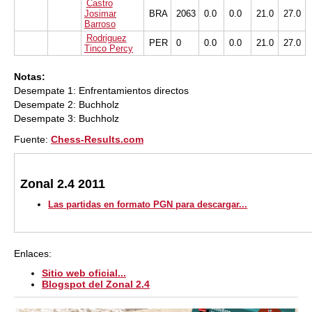
Castro
Josimar
BRA
2063
0.0
0.0
21.0
27.0
Barroso
Rodriguez
PER
0
0.0
0.0
21.0
27.0
Tinco Percy
Notas:
Desempate 1: Enfrentamientos directos
Desempate 2: Buchholz
Desempate 3: Buchholz
Fuente:
Chess-Results.com
Zonal 2.4 2011
Las partidas en formato PGN para descargar...
Enlaces:
Sitio web oficial...
Blogspot del Zonal 2.4