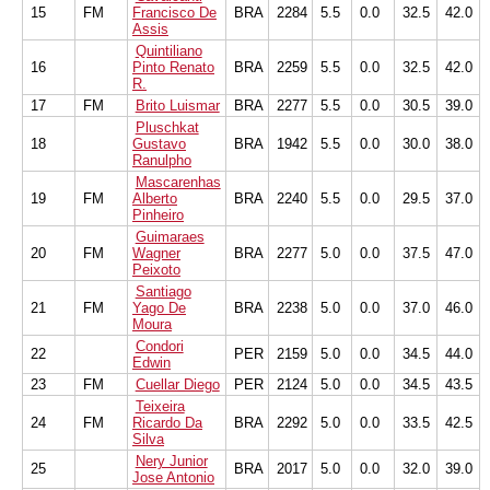
15
FM
Francisco De
BRA
2284
5.5
0.0
32.5
42.0
Assis
Quintiliano
16
Pinto Renato
BRA
2259
5.5
0.0
32.5
42.0
R.
17
FM
Brito Luismar
BRA
2277
5.5
0.0
30.5
39.0
Pluschkat
18
Gustavo
BRA
1942
5.5
0.0
30.0
38.0
Ranulpho
Mascarenhas
19
FM
Alberto
BRA
2240
5.5
0.0
29.5
37.0
Pinheiro
Guimaraes
20
FM
Wagner
BRA
2277
5.0
0.0
37.5
47.0
Peixoto
Santiago
21
FM
Yago De
BRA
2238
5.0
0.0
37.0
46.0
Moura
Condori
22
PER
2159
5.0
0.0
34.5
44.0
Edwin
23
FM
Cuellar Diego
PER
2124
5.0
0.0
34.5
43.5
Teixeira
24
FM
Ricardo Da
BRA
2292
5.0
0.0
33.5
42.5
Silva
Nery Junior
25
BRA
2017
5.0
0.0
32.0
39.0
Jose Antonio