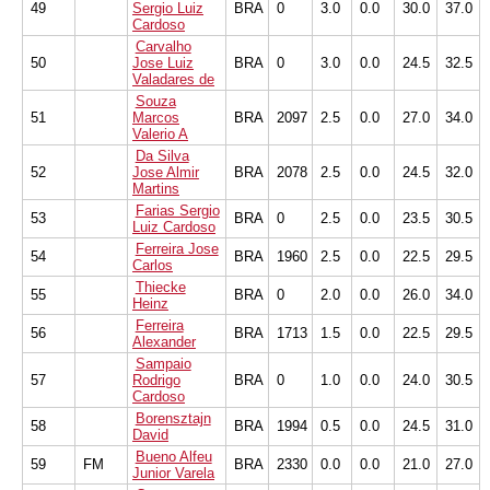
49
Sergio Luiz
BRA
0
3.0
0.0
30.0
37.0
Cardoso
Carvalho
50
Jose Luiz
BRA
0
3.0
0.0
24.5
32.5
Valadares de
Souza
51
Marcos
BRA
2097
2.5
0.0
27.0
34.0
Valerio A
Da Silva
52
Jose Almir
BRA
2078
2.5
0.0
24.5
32.0
Martins
Farias Sergio
53
BRA
0
2.5
0.0
23.5
30.5
Luiz Cardoso
Ferreira Jose
54
BRA
1960
2.5
0.0
22.5
29.5
Carlos
Thiecke
55
BRA
0
2.0
0.0
26.0
34.0
Heinz
Ferreira
56
BRA
1713
1.5
0.0
22.5
29.5
Alexander
Sampaio
57
Rodrigo
BRA
0
1.0
0.0
24.0
30.5
Cardoso
Borensztajn
58
BRA
1994
0.5
0.0
24.5
31.0
David
Bueno Alfeu
59
FM
BRA
2330
0.0
0.0
21.0
27.0
Junior Varela