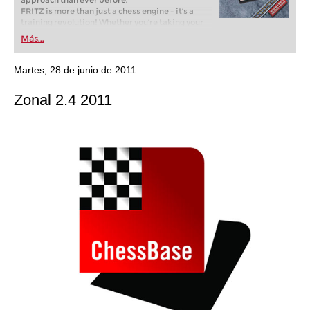
approach than ever before.
FRITZ is more than just a chess engine – it’s a
training revolution! Whether you’re taking your
first steps into the world of club chess, or already
Más...
playing at a tournament level: with FRITZ, you can
train more efficiently, intelligently and with a
more personalised approach than ever before.
Martes, 28 de junio de 2011
Zonal 2.4 2011