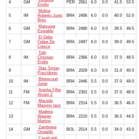
4
GM
PER
2561
6.0
0.0
41.5
53.5
Emilio
Molina
5
IM
Roberto Junio
BRA
2406
6.0
0.0
40.0
52.0
Brito
Matsuura
6
GM
BRA
2480
6.0
0.0
39.5
49.5
Everaldo
El Debs
7
GM
Felipe De
BRA
2497
6.0
0.0
39.0
49.5
Cresce
Toth
8
IM
Christian
BRA
2366
6.0
0.0
37.0
48.5
Endre
Dias Simao
9
BRA
2029
6.0
0.0
31.0
40.0
Poscidonio
Bittencourt
10
IM
BRA
2446
5.5
0.0
37.0
49.0
Jorge
Aranha Filho
11
FM
BRA
2302
5.5
0.0
37.0
48.0
Alvaro Z
Macedo
12
FM
BRA
2314
5.5
0.0
36.5
46.0
Maximo Iack
Madeira
13
Wagner
BRA
2210
5.5
0.0
36.5
44.5
Martins
Zambrana
14
GM
BOL
2514
5.5
0.0
34.0
43.0
Oswaldo
Cavalcanti