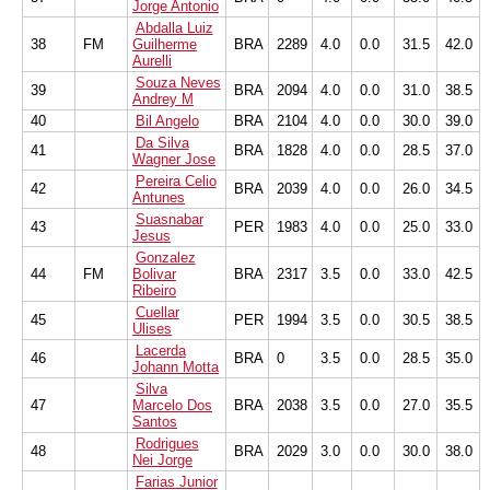
Jorge Antonio
Abdalla Luiz
38
FM
Guilherme
BRA
2289
4.0
0.0
31.5
42.0
Aurelli
Souza Neves
39
BRA
2094
4.0
0.0
31.0
38.5
Andrey M
40
Bil Angelo
BRA
2104
4.0
0.0
30.0
39.0
Da Silva
41
BRA
1828
4.0
0.0
28.5
37.0
Wagner Jose
Pereira Celio
42
BRA
2039
4.0
0.0
26.0
34.5
Antunes
Suasnabar
43
PER
1983
4.0
0.0
25.0
33.0
Jesus
Gonzalez
44
FM
Bolivar
BRA
2317
3.5
0.0
33.0
42.5
Ribeiro
Cuellar
45
PER
1994
3.5
0.0
30.5
38.5
Ulises
Lacerda
46
BRA
0
3.5
0.0
28.5
35.0
Johann Motta
Silva
47
Marcelo Dos
BRA
2038
3.5
0.0
27.0
35.5
Santos
Rodrigues
48
BRA
2029
3.0
0.0
30.0
38.0
Nei Jorge
Farias Junior