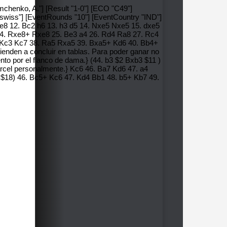
emchenko, A."] [Result "1-0"] [ECO "C49"]
 "swiss"] [EventRounds "10"] [EventCountry "IND"]
Re8 12. Bc2 h6 13. h3 d5 14. Nxe5 Nxe5 15. dxe5
24. Rxe8+ Rxe8 25. Be3 a4 26. Rd4 Ra8 27. Rc4
7. Kc3 Kc7 38. Ra5 Rxa5 39. Bxa5+ Kd6 40. Bb4+
tienden a concluir en tablas. Para poder ganar no
ento por el flanco de dama.} (44. b3 $2 Bxb3 $11 )
carcel personalmente.} Kc6 46. Ba7 Kd6 47. a4
+ $18) 46. Bc5+ Kc6 47. Kd4 Bb1 48. b5+ Kb7 49.