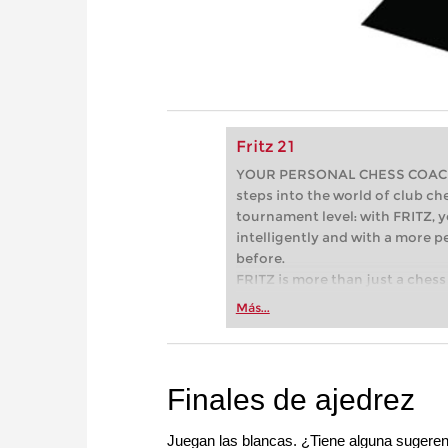
Fritz 21
YOUR PERSONAL CHESS COACH - 
steps into the world of club che
tournament level: with FRITZ, y
intelligently and with a more 
before.
FRITZ is more than just a chess 
Whether you’re taking your firs
Más...
or already playing at a tournam
more efficiently, intelligently
approach than ever before.
Finales de ajedrez
Juegan las blancas. ¿Tiene alguna sugerenc