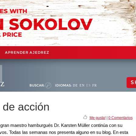
APRENDER AJEDREZ
ez
S
BUSCAR:
IDIOMAS:
DE
EN
ES
FR
ad de acción
Me gusta!
|
0 Comentarios
el gran maestro hamburgués Dr. Karsten Müller continúa con su
ctivos. Todas las semanas nos presenta alguno en su blog. En esta