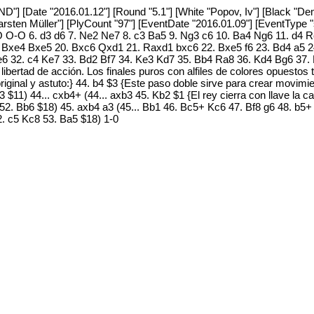
ND"] [Date "2016.01.12"] [Round "5.1"] [White "Popov, Iv"] [Black "D
Karsten Müller"] [PlyCount "97"] [EventDate "2016.01.09"] [EventType
O O-O 6. d3 d6 7. Ne2 Ne7 8. c3 Ba5 9. Ng3 c6 10. Ba4 Ng6 11. d4 
. Bxe4 Bxe5 20. Bxc6 Qxd1 21. Raxd1 bxc6 22. Bxe5 f6 23. Bd4 a5 
Be6 32. c4 Ke7 33. Bd2 Bf7 34. Ke3 Kd7 35. Bb4 Ra8 36. Kd4 Bg6 3
libertad de acción. Los finales puros con alfiles de colores opuestos 
riginal y astuto:} 44. b4 $3 {Este paso doble sirve para crear movimi
 $11) 44... cxb4+ (44... axb3 45. Kb2 $1 {El rey cierra con llave la 
 52. Bb6 $18) 45. axb4 a3 (45... Bb1 46. Bc5+ Kc6 47. Bf8 g6 48. b5
. c5 Kc8 53. Ba5 $18) 1-0