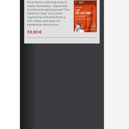
How much opening prep is
really necessary - especially
in blitz and rapid games? The
idea of a “lazy” but smart
repertoire: minimal theory,
rich ideas, and easy-to-
remember structures.
39,90 €