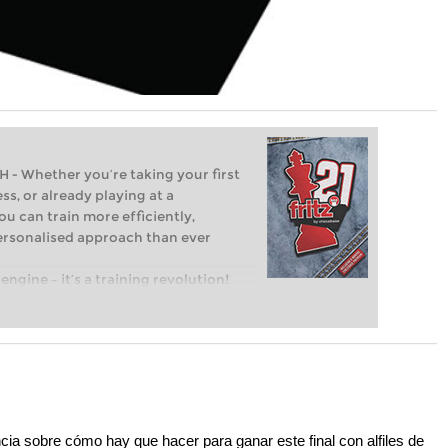
Whether you’re taking your first
ss, or already playing at a
ou can train more efficiently,
personalised approach than ever
engine – it’s a training revolution!
t steps into the world of club chess,
ent level: with FRITZ, you can train
 and with a more personalised
ia sobre cómo hay que hacer para ganar este final con alfiles de