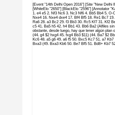
[Event "14th Delhi Open 2016"] [Site "New Delhi I
[WhiteElo "2650"] [BlackElo "2596"] [Annotator "
1. e4 e5 2. Nf3 Nc6 3. Nc3 Nf6 4. Bb5 Bb4 5. O-
Nxe4 16. Nxe4 dxe4 17. Bf4 Bf5 18. Re1 Bc7 19
Ra6 28. a3 Bc2 29. f3 Bb3 30. Rc5 Kf7 31. Kf2 
c5 41. Ba5 h5 42. h4 Bb1 43. Bb6 Ba2 {Alfiles sin 
obstante, desde luego, hay que tener algún plan o
(44. g4 $2 hxg4 45. fxg4 Bb3 $11) (44. Ba7 $2 Bb3
Kc6 48. a5 g6 49. a6 f5 50. Bxc5 Kc7 51. a7 Kb7
Bxa3 (49. Bxa3 Kb6 50. Be7 Bf5 51. Bd8+ Kb7 52