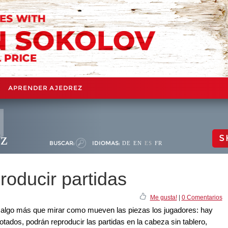
APRENDER AJEDREZ
ez
S
BUSCAR:
IDIOMAS:
DE
EN
ES
FR
roducir partidas
Me gusta!
|
0 Comentarios
s algo más que mirar como mueven las piezas los jugadores: hay
tados, podrán reproducir las partidas en la cabeza sin tablero,