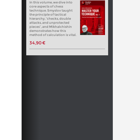
In this volume, we dive into
core aspects of chess
technique. Smyslov taught
the principle of tactical
hierarchy, “checks, double
attacks, and unprotected
pieces”, and Mikhalchishin
demonstrates how this
method of calculation is vital.
34,90 €