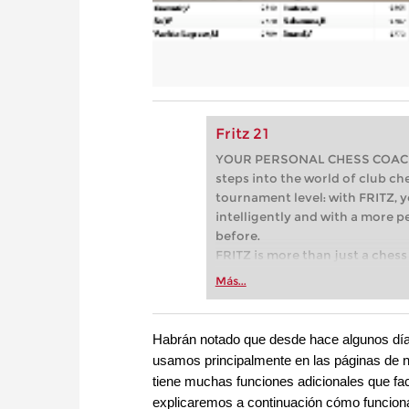
Fritz 21
YOUR PERSONAL CHESS COACH - 
steps into the world of club che
tournament level: with FRITZ, y
intelligently and with a more 
before.
FRITZ is more than just a chess 
Whether you’re taking your firs
Más...
or already playing at a tournam
more efficiently, intelligently
approach than ever before.
Habrán notado que desde hace algunos días
usamos principalmente en las páginas de n
tiene muchas funciones adicionales que facil
explicaremos a continuación cómo funciona