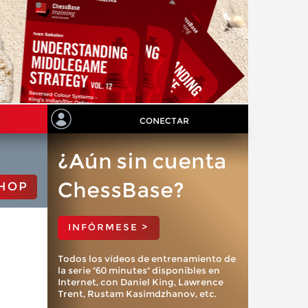
CONECTAR
¿Aún sin cuenta
ChessBase?
HOP
INFÓRMESE >
Todos los vídeos de entrenamiento de
la serie "60 minutes" disponibles en
Internet, con Daniel King, Lawrence
Trent, Rustam Kasimdzhanov, etc.