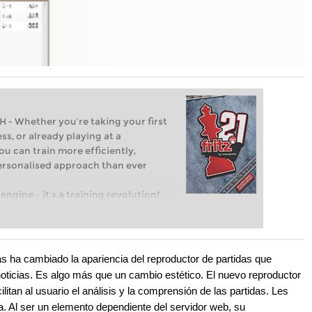
Whether you’re taking your first
ss, or already playing at a
ou can train more efficiently,
personalised approach than ever
engine – it’s a training revolution!
t steps into the world of club chess,
ent level: with FRITZ, you can train
 and with a more personalised
 ha cambiado la apariencia del reproductor de partidas que
oticias. Es algo más que un cambio estético. El nuevo reproductor
itan al usuario el análisis y la comprensión de las partidas. Les
. Al ser un elemento dependiente del servidor web, su