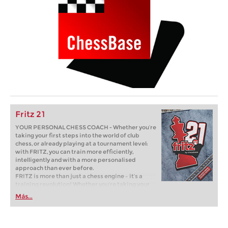
Fritz 21
YOUR PERSONAL CHESS COACH - Whether you’re
taking your first steps into the world of club
chess, or already playing at a tournament level:
with FRITZ, you can train more efficiently,
intelligently and with a more personalised
approach than ever before.
FRITZ is more than just a chess engine – it’s a
training revolution! Whether you’re taking your
first steps into the world of club chess, or already
Más...
playing at a tournament level: with FRITZ, you can
train more efficiently, intelligently and with a
more personalised approach than ever before.