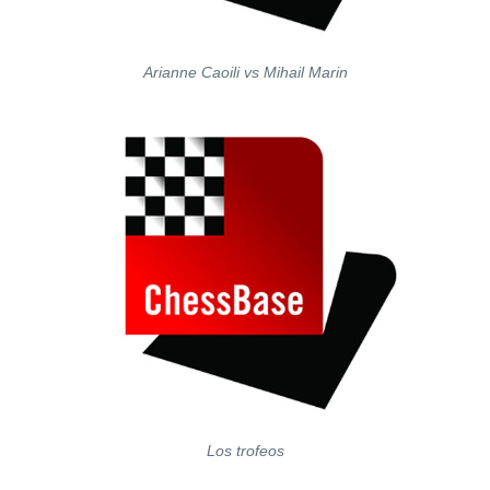
Arianne Caoili vs Mihail Marin
Los trofeos