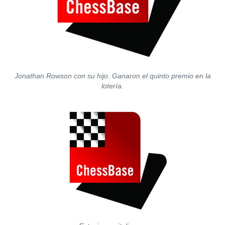
Jonathan Rowson con su hijo. Ganaron el quinto premio en la
lotería.