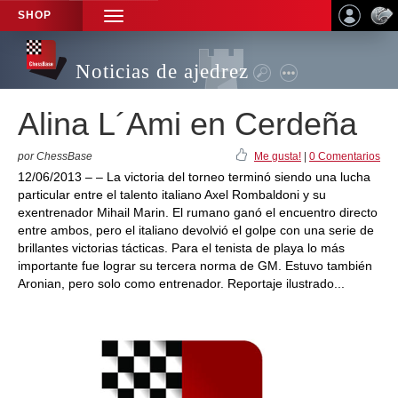
SHOP
TOGGLE
NAVIGATION
Noticias de ajedrez
Alina L´Ami en Cerdeña
por ChessBase
Me gusta!
|
0 Comentarios
12/06/2013 – – La victoria del torneo terminó siendo una lucha
particular entre el talento italiano Axel Rombaldoni y su
exentrenador Mihail Marin. El rumano ganó el encuentro directo
entre ambos, pero el italiano devolvió el golpe con una serie de
brillantes victorias tácticas. Para el tenista de playa lo más
importante fue lograr su tercera norma de GM. Estuvo también
Aronian, pero solo como entrenador. Reportaje ilustrado...