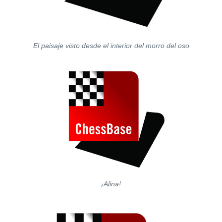
El paisaje visto desde el interior del morro del oso
¡Alina!