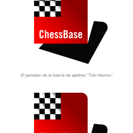
El ganador de la lotería de ajedrez "Toto Mannu"