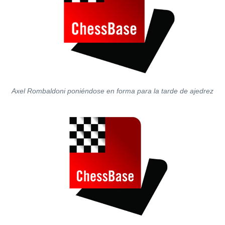
Axel Rombaldoni poniéndose en forma para la tarde de ajedrez