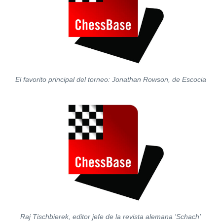
El favorito principal del torneo: Jonathan Rowson, de Escocia
Raj Tischbierek, editor jefe de la revista alemana 'Schach'