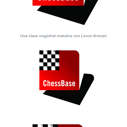
Una clase magistral matutina con Levon Aronian