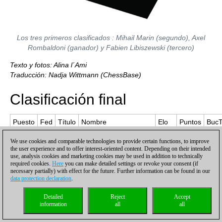
Los tres primeros clasificados : Mihail Marin (segundo), Axel
Rombaldoni (ganador) y Fabien Libiszewski (tercero)
Texto y fotos: Alina l´Ami
Traducción: Nadja Wittmann (ChessBase)
Clasificación final
Puesto
Fed
Título
Nombre
Elo
Puntos
Buc
1
IM
Rombaldoni Axel
2484
7.5
55.5
We use cookies and comparable technologies to provide certain functions, to improve
the user experience and to offer interest-oriented content. Depending on their intended
use, analysis cookies and marketing cookies may be used in addition to technically
2
GM
Marin Mihail
2549
7.5
54.5
required cookies.
Here
you can make detailed settings or revoke your consent (if
necessary partially) with effect for the future. Further information can be found in our
data protection declaration
.
3
GM
Libiszewski Fabien
2520
6.5
55.0
Detailed
Reject
Accept
information
all
all
4
WGM
L'ami Alina
2345
6.5
53.0