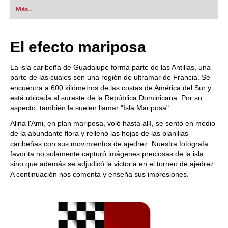
first steps into the world of club chess, or already
Más...
playing at a tournament level: with FRITZ, you can
train more efficiently, intelligently and with a
more personalised approach than ever before.
El efecto mariposa
La isla caribeña de Guadalupe forma parte de las Antillas, una
parte de las cuales son una región de ultramar de Francia. Se
encuentra a 600 kilómetros de las costas de América del Sur y
está ubicada al sureste de la República Dominicana. Por su
aspecto, también la suelen llamar "Isla Mariposa".
Alina l'Ami, en plan mariposa, voló hasta allí, se sentó en medio
de la abundante flora y rellenó las hojas de las planillas
caribeñas con sus movimientos de ajedrez. Nuestra fotógrafa
favorita no solamente capturó imágenes preciosas de la isla
sino que además se adjudicó la victoria en el torneo de ajedrez.
A continuación nos comenta y enseña sus impresiones.