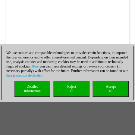
We use cookies and comparable technologies to provide certain functions, to improve
the user experience and to offer interest-oriented content. Depending on their intended
use, analysis cookies and marketing cookies may be used in addition to technically
required cookies.
Here
you can make detailed settings or revoke your consent (if
necessary partially) with effect for the future. Further information can be found in our
data protection declaration
.
Detailed
Reject
Accept
information
all
all