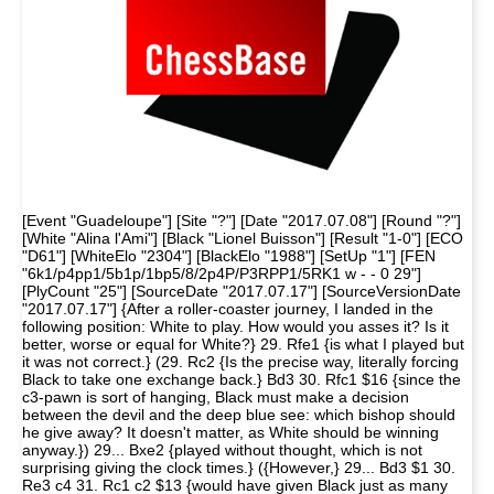
[Event "Guadeloupe"] [Site "?"] [Date "2017.07.08"] [Round "?"]
[White "Alina l'Ami"] [Black "Lionel Buisson"] [Result "1-0"] [ECO
"D61"] [WhiteElo "2304"] [BlackElo "1988"] [SetUp "1"] [FEN
"6k1/p4pp1/5b1p/1bp5/8/2p4P/P3RPP1/5RK1 w - - 0 29"]
[PlyCount "25"] [SourceDate "2017.07.17"] [SourceVersionDate
"2017.07.17"] {After a roller-coaster journey, I landed in the
following position: White to play. How would you asses it? Is it
better, worse or equal for White?} 29. Rfe1 {is what I played but
it was not correct.} (29. Rc2 {Is the precise way, literally forcing
Black to take one exchange back.} Bd3 30. Rfc1 $16 {since the
c3-pawn is sort of hanging, Black must make a decision
between the devil and the deep blue see: which bishop should
he give away? It doesn't matter, as White should be winning
anyway.}) 29... Bxe2 {played without thought, which is not
surprising giving the clock times.} ({However,} 29... Bd3 $1 30.
Re3 c4 31. Rc1 c2 $13 {would have given Black just as many