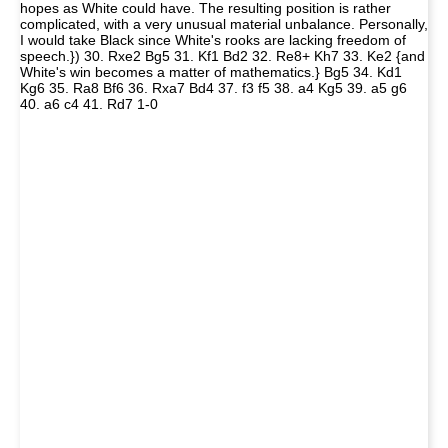
hopes as White could have. The resulting position is rather
complicated, with a very unusual material unbalance. Personally,
I would take Black since White's rooks are lacking freedom of
speech.}) 30. Rxe2 Bg5 31. Kf1 Bd2 32. Re8+ Kh7 33. Ke2 {and
White's win becomes a matter of mathematics.} Bg5 34. Kd1
Kg6 35. Ra8 Bf6 36. Rxa7 Bd4 37. f3 f5 38. a4 Kg5 39. a5 g6
40. a6 c4 41. Rd7 1-0