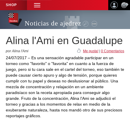
SHOP
TOGGLE
NAVIGATION
Noticias de ajedrez
Alina l'Ami en Guadalupe
por Alina l'Ami
Me gusta!
|
0 Comentarios
24/07/2017 – Es una sensación agradable participar en un
torneo como "favorito" o "favorita" en cuanto a la fuerza de
juego, pero si tu cara sale en el cartel del torneo, eso también te
puede causar cierto apuro y algo de tensión, porque quieres
cumplir con tu papel y deseas no desilusionar al público. Una
mezcla de concentración y relajación en un ambiente
paradisíaco son la receta apropiada para conseguir algo
grande. Fruto de la concentración, Alina l'Ami se adjudicó el
torneo y gracias a los momentos de relax en medio de la
exuberante naturaleza, hasta nos mandó otro de sus preciosos
reportajes gráficos.