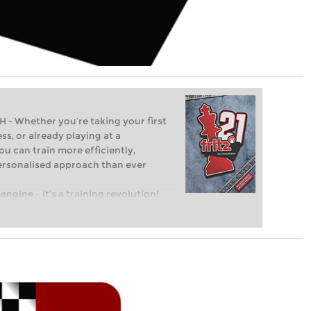
Whether you’re taking your first
ss, or already playing at a
ou can train more efficiently,
personalised approach than ever
engine – it’s a training revolution!
t steps into the world of club chess,
ent level: with FRITZ, you can train
 and with a more personalised