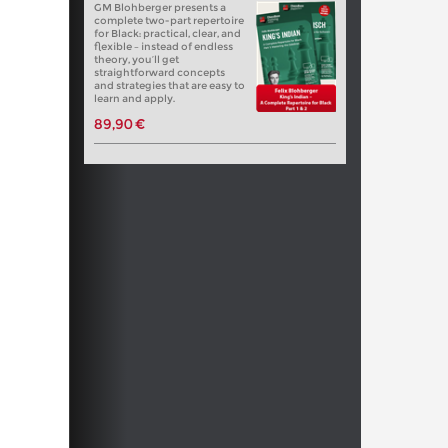
GM Blohberger presents a
complete two-part repertoire
for Black: practical, clear, and
flexible – instead of endless
theory, you’ll get
straightforward concepts
and strategies that are easy to
learn and apply.
89,90 €