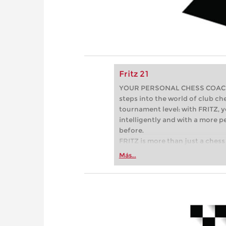
Fritz 21
YOUR PERSONAL CHESS COACH - 
steps into the world of club che
tournament level: with FRITZ, y
intelligently and with a more 
before.
FRITZ is more than just a chess 
Whether you’re taking your firs
Más...
or already playing at a tournam
more efficiently, intelligently
approach than ever before.