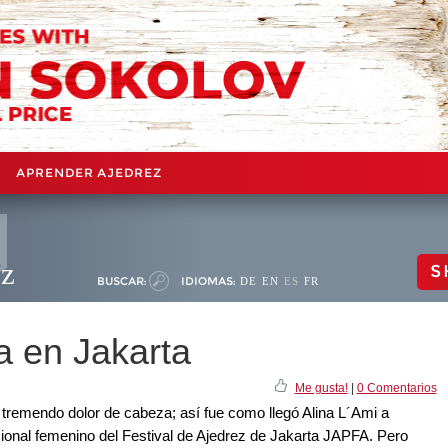
APRENDER AJEDREZ
ez
S
BUSCAR:
IDIOMAS:
DE
EN
ES
FR
fa en Jakarta
Me gusta!
|
0 Comentarios
tremendo dolor de cabeza; así fue como llegó Alina L´Ami a
acional femenino del Festival de Ajedrez de Jakarta JAPFA. Pero