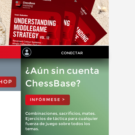
CONECTAR
¿Aún sin cuenta
ChessBase?
HOP
INFÓRMESE >
Combinaciones, sacrificios, mates.
Ejercicios de táctica para cualquier
fuerza de juego sobre todos los
temas.