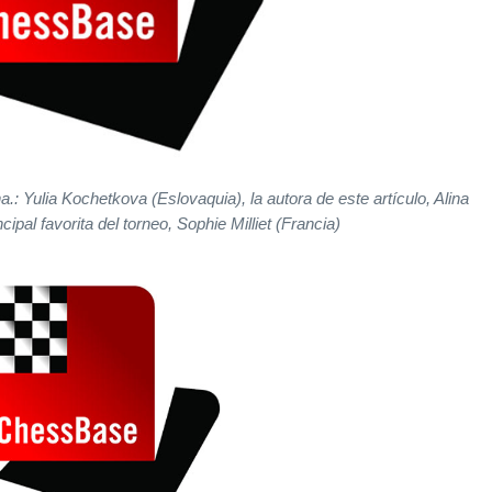
a.: Yulia Kochetkova (Eslovaquia), la autora de este artículo, Alina
cipal favorita del torneo, Sophie Milliet (Francia)