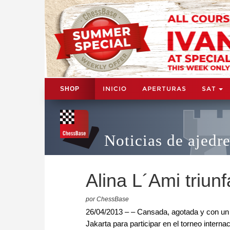
INICIO
APERTURAS
SAT
SHOP
Noticias de ajedr
Alina L´Ami triun
por ChessBase
26/04/2013 – – Cansada, agotada y con un 
Jakarta para participar en el torneo intern