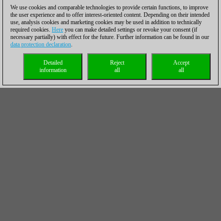
We use cookies and comparable technologies to provide certain functions, to improve
the user experience and to offer interest-oriented content. Depending on their intended
use, analysis cookies and marketing cookies may be used in addition to technically
required cookies.
Here
you can make detailed settings or revoke your consent (if
necessary partially) with effect for the future. Further information can be found in our
data protection declaration
.
Detailed
Reject
Accept
information
all
all
Clasificación final
#
Fav.
Tít.
Nombre
Fed.
Elo
1
7
GM
Rasmussen Allan Stig
DEN
2552
2
5
GM
Bernadskiy Vitaliy
UKR
2572
3
6
GM
Fier Alexandr
BRA
2555