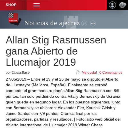
SHOP
TOGGLE
NAVIGATION
Noticias de ajedrez
Allan Stig Rasmussen
gana Abierto de
Llucmajor 2019
por ChessBase
Me gusta!
|
0 Comentarios
27/05/2019 – Entre el 19 y el 26 de mayo se disputó el Abierto
de Llucmayor (Mallorca, España). Finalmente se coronó
campeón el gran maestro danés Allan Stig Rasmussen con 8/9
puntos, tan solo perdiendo contra Vitaliy Bernadskiy de Ucrania
quien queda en segundo lugar. En los puestos siguientes, junto
con Bernadskiy se ubicaron: Alexander Fier, Koushik Girish y
Jaime Santos con 7/9 puntos. Crónica final por los
organizadores, partidas y resultados. | Foto: sitio web oficial del
Abierto International de Llucmajor 2019 Winter Chess