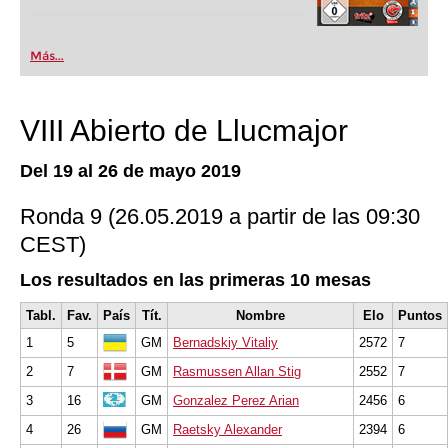
Más...
VIII Abierto de Llucmajor
Del 19 al 26 de mayo 2019
Ronda 9 (26.05.2019 a partir de las 09:30
CEST)
Los resultados en las primeras 10 mesas
Tabl.
Fav.
País
Tít.
Nombre
Elo
Puntos
1
5
GM
Bernadskiy Vitaliy
2572
7
2
7
GM
Rasmussen Allan Stig
2552
7
3
16
GM
Gonzalez Perez Arian
2456
6
4
26
GM
Raetsky Alexander
2394
6