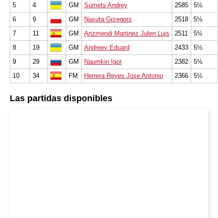
5
4
GM
Sumets Andrey
2585
5½
6
9
GM
Nasuta Grzegorz
2518
5½
7
11
GM
Arizmendi Martinez Julen Luis
2511
5½
8
19
GM
Andreev Eduard
2433
5½
9
29
GM
Naumkin Igor
2382
5½
10
34
FM
Herrera Reyes Jose Antonio
2366
5½
Las partidas disponibles