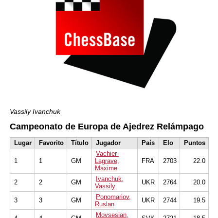
Vassily Ivanchuk
Campeonato de Europa de Ajedrez Relámpago
Lugar
Favorito
Título
Jugador
País
Elo
Puntos
Vachier-
1
1
GM
Lagrave,
FRA
2703
22.0
Maxime
Ivanchuk,
2
2
GM
UKR
2764
20.0
Vassily
Ponomariov,
3
3
GM
UKR
2744
19.5
Ruslan
Movsesian,