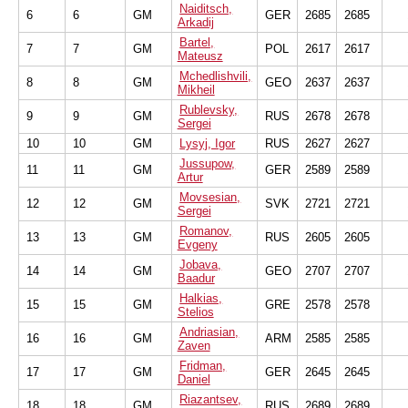
Naiditsch,
6
6
GM
GER
2685
2685
Arkadij
Bartel,
7
7
GM
POL
2617
2617
Mateusz
Mchedlishvili,
8
8
GM
GEO
2637
2637
Mikheil
Rublevsky,
9
9
GM
RUS
2678
2678
Sergei
10
10
GM
Lysyj, Igor
RUS
2627
2627
Jussupow,
11
11
GM
GER
2589
2589
Artur
Movsesian,
12
12
GM
SVK
2721
2721
Sergei
Romanov,
13
13
GM
RUS
2605
2605
Evgeny
Jobava,
14
14
GM
GEO
2707
2707
Baadur
Halkias,
15
15
GM
GRE
2578
2578
Stelios
Andriasian,
16
16
GM
ARM
2585
2585
Zaven
Fridman,
17
17
GM
GER
2645
2645
Daniel
Riazantsev,
18
18
GM
RUS
2689
2689