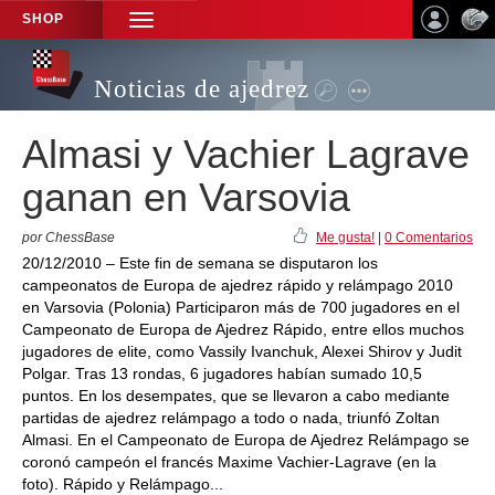
SHOP
TOGGLE
NAVIGATION
Noticias de ajedrez
Almasi y Vachier Lagrave
ganan en Varsovia
por ChessBase
Me gusta!
|
0 Comentarios
20/12/2010 – Este fin de semana se disputaron los
campeonatos de Europa de ajedrez rápido y relámpago 2010
en Varsovia (Polonia) Participaron más de 700 jugadores en el
Campeonato de Europa de Ajedrez Rápido, entre ellos muchos
jugadores de elite, como Vassily Ivanchuk, Alexei Shirov y Judit
Polgar. Tras 13 rondas, 6 jugadores habían sumado 10,5
puntos. En los desempates, que se llevaron a cabo mediante
partidas de ajedrez relámpago a todo o nada, triunfó Zoltan
Almasi. En el Campeonato de Europa de Ajedrez Relámpago se
coronó campeón el francés Maxime Vachier-Lagrave (en la
foto). Rápido y Relámpago...