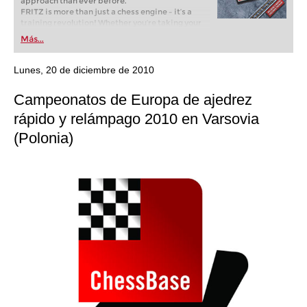
approach than ever before.
FRITZ is more than just a chess engine – it’s a
training revolution! Whether you’re taking your
first steps into the world of club chess, or already
Más...
playing at a tournament level: with FRITZ, you can
train more efficiently, intelligently and with a
more personalised approach than ever before.
Lunes, 20 de diciembre de 2010
Campeonatos de Europa de ajedrez
rápido y relámpago 2010 en Varsovia
(Polonia)