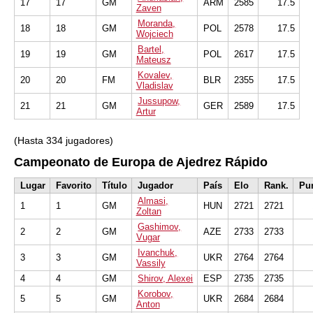
17
17
GM
ARM
2585
17.5
Zaven
Moranda,
18
18
GM
POL
2578
17.5
Wojciech
Bartel,
19
19
GM
POL
2617
17.5
Mateusz
Kovalev,
20
20
FM
BLR
2355
17.5
Vladislav
Jussupow,
21
21
GM
GER
2589
17.5
Artur
(Hasta 334 jugadores)
Campeonato de Europa de Ajedrez Rápido
Lugar
Favorito
Título
Jugador
País
Elo
Rank.
Pu
Almasi,
1
1
GM
HUN
2721
2721
Zoltan
Gashimov,
2
2
GM
AZE
2733
2733
Vugar
Ivanchuk,
3
3
GM
UKR
2764
2764
Vassily
4
4
GM
Shirov, Alexei
ESP
2735
2735
Korobov,
5
5
GM
UKR
2684
2684
Anton