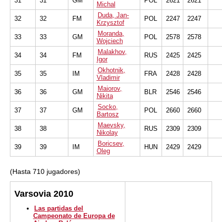
31
31
GM
POL
2621
2621
Michal
Duda, Jan-
32
32
FM
POL
2247
2247
Krzysztof
Moranda,
33
33
GM
POL
2578
2578
Wojciech
Malakhov,
34
34
FM
RUS
2425
2425
Igor
Okhotnik,
35
35
IM
FRA
2428
2428
Vladimir
Maiorov,
36
36
GM
BLR
2546
2546
Nikita
Socko,
37
37
GM
POL
2660
2660
Bartosz
Maevsky,
38
38
RUS
2309
2309
Nikolay
Boricsev,
39
39
IM
HUN
2429
2429
Oleg
(Hasta 710 jugadores)
Varsovia 2010
Las partidas del
Campeonato de Europa de