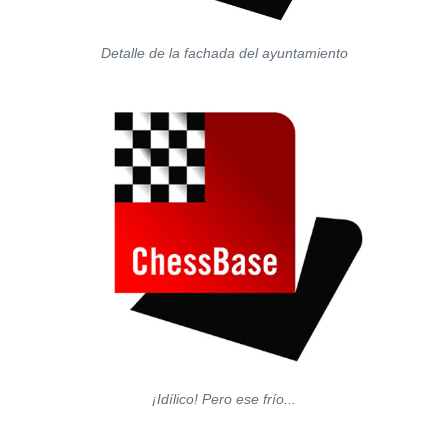
Detalle de la fachada del ayuntamiento
¡Idílico! Pero ese frío...