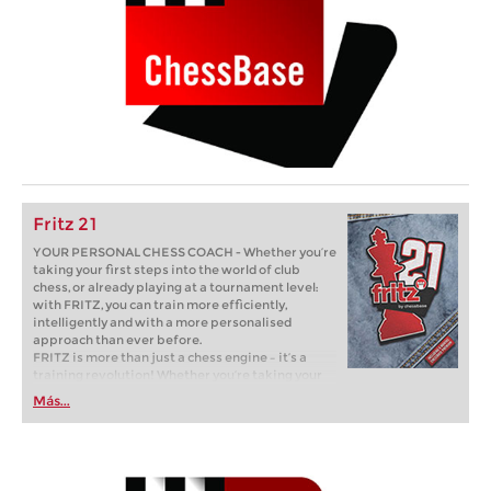
Fritz 21
YOUR PERSONAL CHESS COACH - Whether you’re
taking your first steps into the world of club
chess, or already playing at a tournament level:
with FRITZ, you can train more efficiently,
intelligently and with a more personalised
approach than ever before.
FRITZ is more than just a chess engine – it’s a
training revolution! Whether you’re taking your
first steps into the world of club chess, or already
Más...
playing at a tournament level: with FRITZ, you can
train more efficiently, intelligently and with a
more personalised approach than ever before.