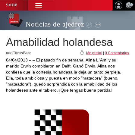
SHOP
TOGGLE
NAVIGATION
Noticias de ajedrez
Amabilidad holandesa
por ChessBase
Me gusta!
|
0 Comentarios
04/04/2013 – – El pasado fin de semana, Alina L´Ami y su
marido Erwin compitieron en Delft. Ganó Erwin. Alina nos
confiesa que la cortesía holandesa la deja un tanto perpleja.
Ella, toda ambiciosa y puesta en modo "matadora" (bueno,
"mateadora"), quedó sorprendida con la amabilidad de los
holandeses ante el tablero. ¡Que tengas buena partida!