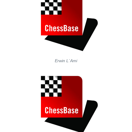
Erwin L´Ami