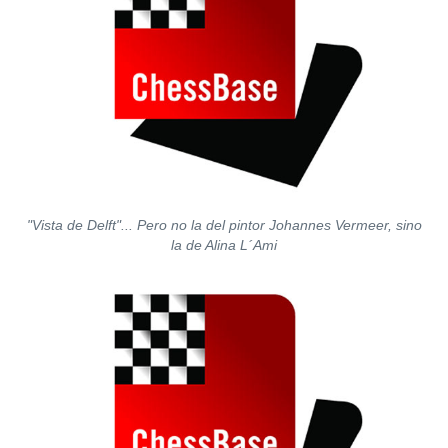
"Vista de Delft"... Pero no la del pintor Johannes Vermeer, sino
la de Alina L´Ami