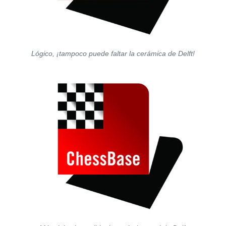
Lógico, ¡tampoco puede faltar la cerámica de Delft!