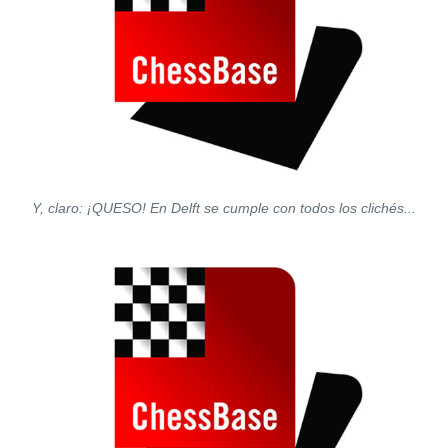
Y, claro: ¡QUESO! En Delft se cumple con todos los clichés...