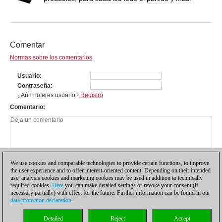
Comentar
Normas sobre los comentarios
Usuario
Contraseña
¿Aún no eres usuario?
Registro
Comentario
We use cookies and comparable technologies to provide certain functions, to improve
the user experience and to offer interest-oriented content. Depending on their intended
use, analysis cookies and marketing cookies may be used in addition to technically
required cookies.
Here
you can make detailed settings or revoke your consent (if
necessary partially) with effect for the future. Further information can be found in our
data protection declaration
.
Política de privacidad
|
Pie de imprenta
|
Para contactar
|
Cookies Management
|
Detailed
Reject
Accept