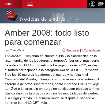
SHOP
TOGGLE
NAVIGATION
Noticias de ajedrez
Amber 2008: todo listo
para comenzar
por ChessBase
Me gusta!
|
0 Comentarios
13/03/2008 – Teniendo en cuenta el Elo y la clasificación en la
lista mundial de los jugadores, el torneo Amber es el más fuerte
de este año. El Elo promedio de los jugadores es 2752, es decir,
el torneo corresponde a la categoría XXI de la FIDE. Participan
8 de los 10 mejores jugadores del mundo y no falta ni el
Campeón del Mundo, ni tampoco su predecesor ni el anterior. A
diferencia de otros supertorneos, como el torneo Corus en Wijk
aan Zee o Linares, sin embargo no se disputan partidas a ritmo
clásico sino que la prueba combina las modalidades de ajedrez
a la ciega y rápido. La primera ronda se disputa el sábado a
partir de las 14:30 CET. Más...