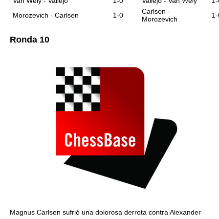
Van Wely - Vallejo
1-0
Vallejo - Van Wely
1-
Carlsen -
Morozevich - Carlsen
1-0
1-
Morozevich
Ronda 10
Magnus Carlsen sufrió una dolorosa derrota contra Alexander