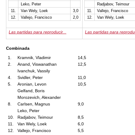
Leko, Peter
Radjabov, Teimour
11.
Van Wely, Loek
3,0
11.
Vallejo, Francisco
12.
Vallejo, Francisco
2,0
12.
Van Wely, Loek
Las partidas para reproducir...
Las partidas para reproduc
Combinada
1.
Kramnik, Vladimir
14,5
2.
Anand, Viswanathan
12,5
Ivanchuk, Vassily
4.
Svidler, Peter
11,0
5.
Aronian, Levon
10,5
Gelfand, Boris
Morozevich, Alexander
8.
Carlsen, Magnus
9,0
Leko, Peter
10.
Radjabov, Teimour
8,5
11.
Van Wely, Loek
6,0
12.
Vallejo, Francisco
5,5