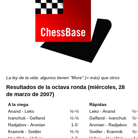
La ley de la vida: algunos tienen "More" (= más) que otros
Resultados de la octava ronda (miércoles, 28
de marzo de 2007)
A la ciega
Rápidas
Anand - Leko
½-½
Leko - Anand
½
Ivanchuk - Gelfand
½-½
Gelfand - Ivanchuk
½
Radjabov - Aronian
1-0
Aronian - Radjabov
0-
Kramnik - Svidler
½-½
Svidler - Kramnik
½