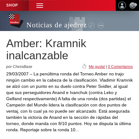
SHOP
TOGGLE
NAVIGATION
Noticias de ajedrez
Amber: Kramnik
inalcanzable
por ChessBase
Me gusta!
|
0 Comentarios
29/03/2007 – La penúltima ronda del Torneo Amber no trajo
ningún cambio en la cabeza de la clasificación. Vladimir Kramnik
se alzó con un punto en su duelo contra Peter Svidler, al igual
que sus perseguidores Anand e Ivanchuk (contra Leko y
Gelfand respectivamente) A falta de una ronda (dos partidas) el
Campeón del Mundo lidera la clasificación con dos puntos de
ventaj, con lo cual ya no puede ser alcanzado. Está asegurada
también la victoria de Anand en la sección de rápidas del
torneo, donde manda con 8/10 puntos. Hoy se disputa la última
ronda. Reportaje sobre la ronda 10...