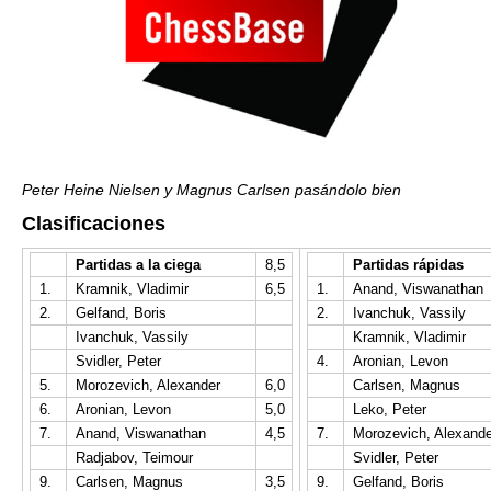
Peter Heine Nielsen y Magnus Carlsen pasándolo bien
Clasificaciones
Partidas a la ciega
8,5
Partidas rápidas
1.
Kramnik, Vladimir
6,5
1.
Anand, Viswanathan
2.
Gelfand, Boris
2.
Ivanchuk, Vassily
Ivanchuk, Vassily
Kramnik, Vladimir
Svidler, Peter
4.
Aronian, Levon
5.
Morozevich, Alexander
6,0
Carlsen, Magnus
6.
Aronian, Levon
5,0
Leko, Peter
7.
Anand, Viswanathan
4,5
7.
Morozevich, Alexande
Radjabov, Teimour
Svidler, Peter
9.
Carlsen, Magnus
3,5
9.
Gelfand, Boris