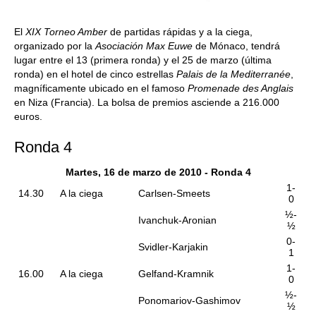
El
XIX Torneo Amber
de partidas rápidas y a la ciega,
organizado por la
Asociación Max Euwe
de Mónaco, tendrá
lugar entre el 13 (primera ronda) y el 25 de marzo (última
ronda) en el hotel de cinco estrellas
Palais de la Mediterranée
,
magníficamente ubicado en el famoso
Promenade des Anglais
en Niza (Francia). La bolsa de premios asciende a 216.000
euros.
Ronda 4
Martes, 16 de marzo de 2010 - Ronda 4
1-
14.30
A la ciega
Carlsen-Smeets
0
½-
Ivanchuk-Aronian
½
0-
Svidler-Karjakin
1
1-
16.00
A la ciega
Gelfand-Kramnik
0
½-
Ponomariov-Gashimov
½