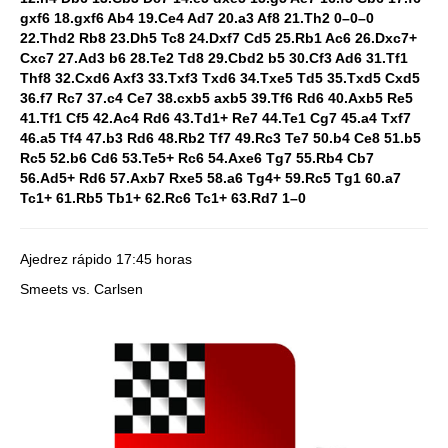
gxf6 18.gxf6 Ab4 19.Ce4 Ad7 20.a3 Af8 21.Th2 0–0–0
22.Thd2 Rb8 23.Dh5 Tc8 24.Dxf7 Cd5 25.Rb1 Ac6 26.Dxc7+
Cxc7 27.Ad3 b6 28.Te2 Td8 29.Cbd2 b5 30.Cf3 Ad6 31.Tf1
Thf8 32.Cxd6 Axf3 33.Txf3 Txd6 34.Txe5 Td5 35.Txd5 Cxd5
36.f7 Rc7 37.c4 Ce7 38.cxb5 axb5 39.Tf6 Rd6 40.Axb5 Re5
41.Tf1 Cf5 42.Ac4 Rd6 43.Td1+ Re7 44.Te1 Cg7 45.a4 Txf7
46.a5 Tf4 47.b3 Rd6 48.Rb2 Tf7 49.Rc3 Te7 50.b4 Ce8 51.b5
Rc5 52.b6 Cd6 53.Te5+ Rc6 54.Axe6 Tg7 55.Rb4 Cb7
56.Ad5+ Rd6 57.Axb7 Rxe5 58.a6 Tg4+ 59.Rc5 Tg1 60.a7
Tc1+ 61.Rb5 Tb1+ 62.Rc6 Tc1+ 63.Rd7 1–0
Ajedrez rápido
17:45 horas
Smeets vs. Carlsen