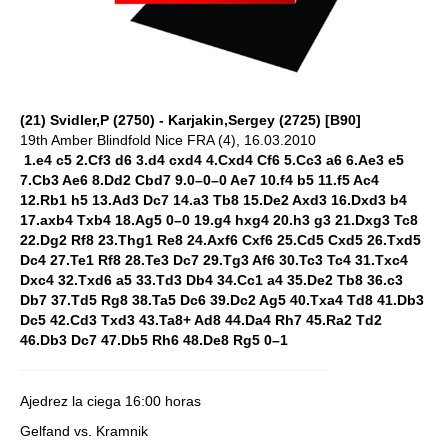
(21) Svidler,P (2750) - Karjakin,Sergey (2725) [B90]
19th Amber Blindfold Nice FRA (4), 16.03.2010
1.e4 c5 2.Cf3 d6 3.d4 cxd4 4.Cxd4 Cf6 5.Cc3 a6 6.Ae3 e5
7.Cb3 Ae6 8.Dd2 Cbd7 9.0–0–0 Ae7 10.f4 b5 11.f5 Ac4
12.Rb1 h5 13.Ad3 Dc7 14.a3 Tb8 15.De2 Axd3 16.Dxd3 b4
17.axb4 Txb4 18.Ag5 0–0 19.g4 hxg4 20.h3 g3 21.Dxg3 Tc8
22.Dg2 Rf8 23.Thg1 Re8 24.Axf6 Cxf6 25.Cd5 Cxd5 26.Txd5
Dc4 27.Te1 Rf8 28.Te3 Dc7 29.Tg3 Af6 30.Tc3 Tc4 31.Txc4
Dxc4 32.Txd6 a5 33.Td3 Db4 34.Cc1 a4 35.De2 Tb8 36.c3
Db7 37.Td5 Rg8 38.Ta5 Dc6 39.Dc2 Ag5 40.Txa4 Td8 41.Db3
Dc5 42.Cd3 Txd3 43.Ta8+ Ad8 44.Da4 Rh7 45.Ra2 Td2
46.Db3 Dc7 47.Db5 Rh6 48.De8 Rg5 0–1
Ajedrez la ciega 16:00 horas
Gelfand vs. Kramnik