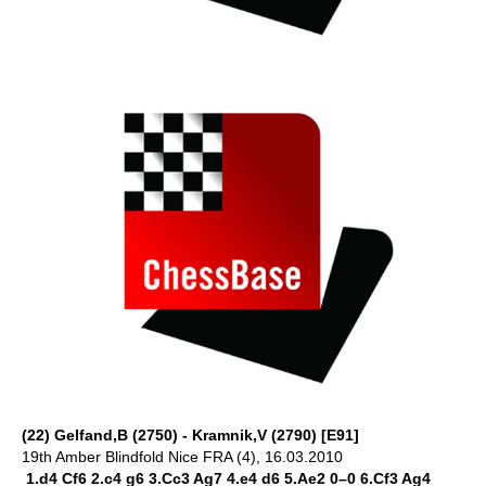
(22) Gelfand,B (2750) - Kramnik,V (2790) [E91]
19th Amber Blindfold Nice FRA (4), 16.03.2010
1.d4 Cf6 2.c4 g6 3.Cc3 Ag7 4.e4 d6 5.Ae2 0–0 6.Cf3 Ag4