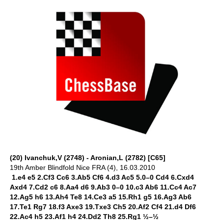
(20) Ivanchuk,V (2748) - Aronian,L (2782) [C65]
19th Amber Blindfold Nice FRA (4), 16.03.2010
1.e4 e5 2.Cf3 Cc6 3.Ab5 Cf6 4.d3 Ac5 5.0–0 Cd4 6.Cxd4
Axd4 7.Cd2 c6 8.Aa4 d6 9.Ab3 0–0 10.c3 Ab6 11.Cc4 Ac7
12.Ag5 h6 13.Ah4 Te8 14.Ce3 a5 15.Rh1 g5 16.Ag3 Ab6
17.Te1 Rg7 18.f3 Axe3 19.Txe3 Ch5 20.Af2 Cf4 21.d4 Df6
22.Ac4 h5 23.Af1 h4 24.Dd2 Th8 25.Rg1 ½–½