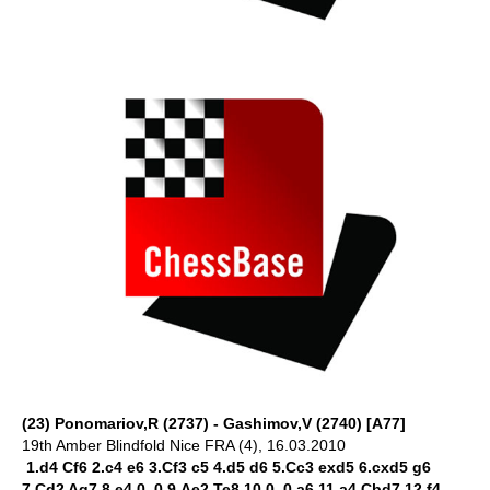
(23) Ponomariov,R (2737) - Gashimov,V (2740) [A77]
19th Amber Blindfold Nice FRA (4), 16.03.2010
1.d4 Cf6 2.c4 e6 3.Cf3 c5 4.d5 d6 5.Cc3 exd5 6.cxd5 g6
7.Cd2 Ag7 8.e4 0–0 9.Ae2 Te8 10.0–0 a6 11.a4 Cbd7 12.f4