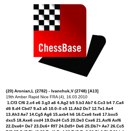
(20) Aronian,L (2782) - Ivanchuk,V (2748) [A13]
19th Amber Rapid Nice FRA (4), 16.03.2010
1.Cf3 Cf6 2.c4 e6 3.g3 a6 4.Ag2 b5 5.b3 Ab7 6.Cc3 b4 7.Ca4
d6 8.d4 Cbd7 9.a3 a5 10.0–0 c5 11.Ab2 Dc7 12.Te1 Ae4
13.Ah3 Ae7 14.Cg5 Ag6 15.axb4 h6 16.Cxe6 fxe6 17.bxc5
dxc5 18.Axe6 cxd4 19.Dxd4 Cc5 20.De3 Cxe6 21.Axf6 Axf6
22.Dxe6+ De7 23.Dc6+ Rf7 24.Dd5+ De6 25.Db7+ Ae7 26.Cc5