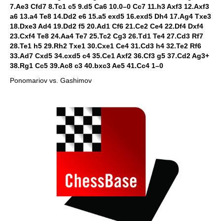
7.Ae3 Cfd7 8.Tc1 c5 9.d5 Ca6 10.0–0 Cc7 11.h3 Axf3 12.Axf3
a6 13.a4 Te8 14.Dd2 e6 15.a5 exd5 16.exd5 Dh4 17.Ag4 Txe3
18.Dxe3 Ad4 19.Dd2 f5 20.Ad1 Cf6 21.Ce2 Ce4 22.Df4 Dxf4
23.Cxf4 Te8 24.Aa4 Te7 25.Tc2 Cg3 26.Td1 Te4 27.Cd3 Rf7
28.Te1 h5 29.Rh2 Txe1 30.Cxe1 Ce4 31.Cd3 h4 32.Te2 Rf6
33.Ad7 Cxd5 34.cxd5 c4 35.Ce1 Axf2 36.Cf3 g5 37.Cd2 Ag3+
38.Rg1 Cc5 39.Ac8 c3 40.bxc3 Ae5 41.Cc4 1–0
Ponomariov vs. Gashimov