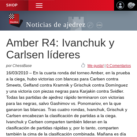
SHOP
TOGGLE
NAVIGATION
Noticias de ajedrez
Amber R4: Ivanchuk y
Carlsen líderes
por ChessBase
Me gusta!
|
0 Comentarios
16/03/2010 – En la cuarta ronda del torneo Amber, en la prueba
a la ciega, hubo victorias con blancas para Carlsen contra
Smeets, Gelfand contra Kramnik y Grischuk contra Domínguez
y una victoria con piezas negras para Karjakin contra Svidler.
Todas las partidas de ajedrez rápido terminaron con victorias
para las negras, salvo Gashimov vs. Ponomariov, en la que
ganaron las blancas. Tras cuatro rondas, Ivanchuk, Grischuk y
Carlsen encabezan la clasificación de partidas a la ciega.
Ivanchuk y Carlsen comparten también lideran en la
clasificación de partidas rápidas y, por lo tanto, comparten
también la cima de la clasificación combinada. Mañana es día