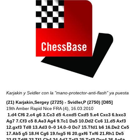
Karjakin y Svidler con la "mano-protector-anti-flash" ya puesta
(21) Karjakin,Sergey (2725) - Svidler,P (2750) [D85]
19th Amber Rapid Nice FRA (4), 16.03.2010
1.d4 Cf6 2.c4 g6 3.Cc3 d5 4.cxd5 Cxd5 5.e4 Cxc3 6.bxc3
Ag7 7.Cf3 c5 8.Ae3 Ag4 9.Tc1 Da5 10.Dd2 Cc6 11.d5 Axf3
12.gxf3 Td8 13.Ad3 0–0 14.0–0 Dc7 15.Tfd1 b6 16.De2 Ce5
17.Ab5 g5 18.f4 Cg6 19.fxg5 f6 20.gxf6 Txf6 21.Rh1 De5
22.f3 Tdf8 23.Tf1 Ch4 24.Ad7 Txf3 25.Txf3 Dxe4 26.Ae6+