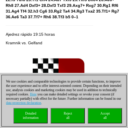
Rh8 27.Ad4 Dxf3+ 28.Dxf3 Txf3 29.Axg7+ Rxg7 30.Rg1 Rf6
31.Ag4 Tf4 32.h3 Cg6 33.Rg2 Ta4 34.Rg3 Txa2 35.Tf1+ Rg7
36.Ae6 Ta3 37.Tf7+ Rh6 38.Tf3 b5 0–1
Ajedrez rápido
19:15 horas
Kramnik vs. Gelfand
We use cookies and comparable technologies to provide certain functions, to improve
the user experience and to offer interest-oriented content. Depending on their intended
use, analysis cookies and marketing cookies may be used in addition to technically
required cookies.
Here
you can make detailed settings or revoke your consent (if
necessary partially) with effect for the future. Further information can be found in our
data protection declaration
.
Detailed
Reject
Accept
information
all
all