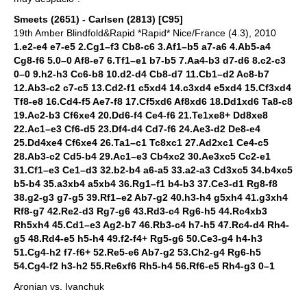
Smeets (2651) - Carlsen (2813) [C95]
19th Amber Blindfold&Rapid *Rapid* Nice/France (4.3), 2010
1.e2-e4 e7-e5 2.Cg1–f3 Cb8-c6 3.Af1–b5 a7-a6 4.Ab5-a4
Cg8-f6 5.0–0 Af8-e7 6.Tf1–e1 b7-b5 7.Aa4-b3 d7-d6 8.c2-c3
0–0 9.h2-h3 Cc6-b8 10.d2-d4 Cb8-d7 11.Cb1–d2 Ac8-b7
12.Ab3-c2 c7-c5 13.Cd2-f1 c5xd4 14.c3xd4 e5xd4 15.Cf3xd4
Tf8-e8 16.Cd4-f5 Ae7-f8 17.Cf5xd6 Af8xd6 18.Dd1xd6 Ta8-c8
19.Ac2-b3 Cf6xe4 20.Dd6-f4 Ce4-f6 21.Te1xe8+ Dd8xe8
22.Ac1–e3 Cf6-d5 23.Df4-d4 Cd7-f6 24.Ae3-d2 De8-e4
25.Dd4xe4 Cf6xe4 26.Ta1–c1 Tc8xc1 27.Ad2xc1 Ce4-c5
28.Ab3-c2 Cd5-b4 29.Ac1–e3 Cb4xc2 30.Ae3xc5 Cc2-e1
31.Cf1–e3 Ce1–d3 32.b2-b4 a6-a5 33.a2-a3 Cd3xc5 34.b4xc5
b5-b4 35.a3xb4 a5xb4 36.Rg1–f1 b4-b3 37.Ce3-d1 Rg8-f8
38.g2-g3 g7-g5 39.Rf1–e2 Ab7-g2 40.h3-h4 g5xh4 41.g3xh4
Rf8-g7 42.Re2-d3 Rg7-g6 43.Rd3-c4 Rg6-h5 44.Rc4xb3
Rh5xh4 45.Cd1–e3 Ag2-b7 46.Rb3-c4 h7-h5 47.Rc4-d4 Rh4-
g5 48.Rd4-e5 h5-h4 49.f2-f4+ Rg5-g6 50.Ce3-g4 h4-h3
51.Cg4-h2 f7-f6+ 52.Re5-e6 Ab7-g2 53.Ch2-g4 Rg6-h5
54.Cg4-f2 h3-h2 55.Re6xf6 Rh5-h4 56.Rf6-e5 Rh4-g3 0–1
Aronian vs. Ivanchuk