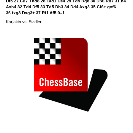
Df5 27.Cd7 Thd8 28.Tad1 De4 29.Td5 Rg8 30.Db6 Rh7 31.h4
Axh4 32.Td4 Df5 33.Td5 Dh3 34.Dd4 Axg3 35.Cf6+ gxf6
36.fxg3 Dxg3+ 37.Rf1 Af5 0–1
Karjakin vs. Svidler