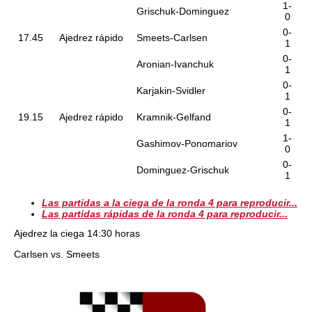
1-
Grischuk-Dominguez
0
0-
17.45
Ajedrez rápido
Smeets-Carlsen
1
0-
Aronian-Ivanchuk
1
0-
Karjakin-Svidler
1
0-
19.15
Ajedrez rápido
Kramnik-Gelfand
1
1-
Gashimov-Ponomariov
0
0-
Dominguez-Grischuk
1
Las partidas a la ciega de la ronda 4 para reproducir...
Las partidas rápidas de la ronda 4 para reproducir...
Ajedrez la ciega 14:30 horas
Carlsen vs. Smeets