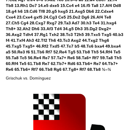
Tb8 13.Rh1 Dc7 14.e5 dxe5 15.Cc4 e4 16.f5 Ta8 17.Af4 Dd8
18.g4 h6 19.Cd6 Tf8 20.g5 hxg5 21.Axg5 Db6 22.Cdxe4
Cxe4 23.Cxe4 gxf5 24.Cg3 Ce5 25.Dc2 Dg6 26.Af4 Te8
27.Ch5 Cg4 28.Cxg7 Rxg7 29.Ta3 Ad7 30.h3 Te4 31.hxg4
Th8+ 32.Ah2 Dh6 33.Af3 Td4 34.g5 Dh3 35.Dg2 Dxg2+
36.Axg2 Tdh4 37.Rg1 Txh2 38.Tc3 T2h5 39.Txc5 Txg5 40.b3
f4 41.Txf4 Ah3 42.Tf2 Th6 43.Tc3 Axg2 44.Txg2 Thg6
45.Txg5 Txg5+ 46.Rf2 Txd5 47.Tc7 b5 48.Tc6 bxa4 49.bxa4
a5 50.Re3 f6 51.Tb6 Rf7 52.Re4 Tg5 53.Tb8 Th5 54.Rf4 Te5
55.Ta8 Tc5 56.Re4 Re7 57.Ta7+ Re6 58.Ta6+ Rf7 59.Ta8 Th5
60.Rf4 Te5 61.Tb8 Re7 62.Tb7+ Rd6 63.Tb6+ Re7 64.Tb7+
Re6 65.Tb6+ Rf7 66.Tb8 Rg6 67.Tg8+ Rf7 68.Tb8 ½–½
Grischuk vs. Domínguez