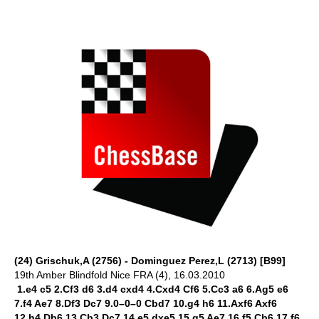
(24) Grischuk,A (2756) - Dominguez Perez,L (2713) [B99]
19th Amber Blindfold Nice FRA (4), 16.03.2010
1.e4 c5 2.Cf3 d6 3.d4 cxd4 4.Cxd4 Cf6 5.Cc3 a6 6.Ag5 e6
7.f4 Ae7 8.Df3 Dc7 9.0–0–0 Cbd7 10.g4 h6 11.Axf6 Axf6
12.h4 Db6 13.Cb3 Dc7 14.e5 dxe5 15.g5 Ae7 16.f5 Cb6 17.f6