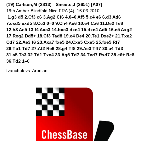
(19) Carlsen,M (2813) - Smeets,J (2651) [A07]
19th Amber Blindfold Nice FRA (4), 16.03.2010
1.g3 d5 2.Cf3 c6 3.Ag2 Cf6 4.0–0 Af5 5.c4 e6 6.d3 Ad6
7.cxd5 exd5 8.Cc3 0–0 9.Ch4 Ae6 10.e4 Ca6 11.De2 Te8
12.h3 Ae5 13.f4 Axc3 14.bxc3 dxe4 15.dxe4 Ad5 16.e5 Axg2
17.Rxg2 Dd5+ 18.Cf3 Tad8 19.c4 De4 20.Te1 Dxe2+ 21.Txe2
Cd7 22.Ae3 f6 23.Axa7 fxe5 24.Cxe5 Cxe5 25.fxe5 Rf7
26.Tb1 Td7 27.Af2 Re6 28.g4 Tf8 29.Ae3 Tff7 30.a4 Td3
31.a5 Tc3 32.Td1 Txc4 33.Ag5 Td7 34.Txd7 Rxd7 35.e6+ Re8
36.Td2 1–0
Ivanchuk vs. Aronian