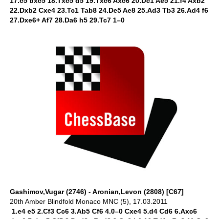
17.c5 bxc5 18.Txc5 d5 19.Txc6 Axc6 20.Dc1 Ae5 21.f4 Axb2
22.Dxb2 Cxe4 23.Tc1 Tab8 24.De5 Ae8 25.Ad3 Tb3 26.Ad4 f6
27.Dxe6+ Af7 28.Da6 h5 29.Tc7 1–0
Gashimov,Vugar (2746) - Aronian,Levon (2808) [C67]
20th Amber Blindfold Monaco MNC (5), 17.03.2011
1.e4 e5 2.Cf3 Cc6 3.Ab5 Cf6 4.0–0 Cxe4 5.d4 Cd6 6.Axc6