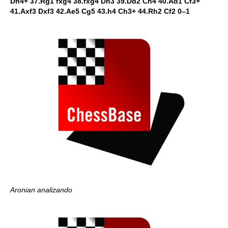
Dh4+ 37.Rg1 fxg4 38.fxg4 Dh3 39.Dd2 Ch4 40.Ad1 Cf3+
41.Axf3 Dxf3 42.Ae5 Cg5 43.h4 Ch3+ 44.Rh2 Cf2 0–1
Aronian analizando