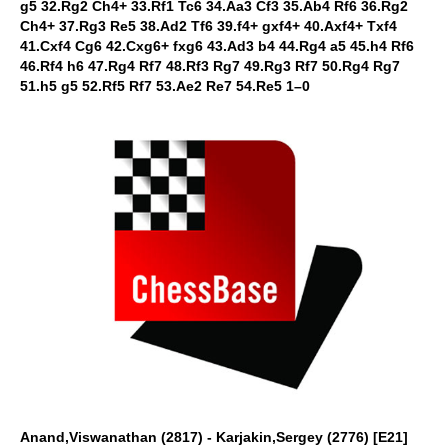
g5 32.Rg2 Ch4+ 33.Rf1 Tc6 34.Aa3 Cf3 35.Ab4 Rf6 36.Rg2
Ch4+ 37.Rg3 Re5 38.Ad2 Tf6 39.f4+ gxf4+ 40.Axf4+ Txf4
41.Cxf4 Cg6 42.Cxg6+ fxg6 43.Ad3 b4 44.Rg4 a5 45.h4 Rf6
46.Rf4 h6 47.Rg4 Rf7 48.Rf3 Rg7 49.Rg3 Rf7 50.Rg4 Rg7
51.h5 g5 52.Rf5 Rf7 53.Ae2 Re7 54.Re5 1–0
Anand,Viswanathan (2817) - Karjakin,Sergey (2776) [E21]