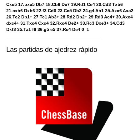
Cxc5 17.bxc5 Db7 18.Cb6 Dc7 19.Rd1 Ce4 20.Cd3 Txb6
21.cxb6 Dxb6 22.f3 Cd6 23.Cc5 Db2 24.g4 Ab1 25.Axa6 Axa2
26.Tc2 Db1+ 27.Tc1 Ab3+ 28.Rd2 Db2+ 29.Rd3 Ac4+ 30.Axc4
dxc4+ 31.Txc4 Cxc4 32.Rxc4 De2+ 33.Rc3 Dxe3+ 34.Cd3
Dxf3 35.Ta1 f6 36.g5 e5 37.Rc4 De4 0–1
Las partidas de ajedrez rápido