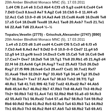
20th Amber Blindfold Monaco MNC (5), 17.03.2011
1.d4 Cf6 2.c4 e6 3.Cc3 Ab4 4.Cf3 c5 5.g3 cxd4 6.Cxd4 Ce4
7.Dd3 Cxc3 8.bxc3 Ae7 9.Ag2 Cc6 10.Cb5 0–0 11.Af4 e5
12.Ac1 Ca5 13.0–0 d6 14.Aa3 Ae6 15.Cxd6 Axd6 16.Dxd6 Te8
17.c5 Cc4 18.Dxd8 Texd8 19.Ac1 Tac8 20.Axb7 Txc5 21.Te1
h6 22.Aa6 Td6 23.Axc4 ½–½
Topalov,Veselin (2775) - Grischuk,Alexander (2747) [B90]
20th Amber Blindfold Monaco MNC (5), 17.03.2011
1.e4 c5 2.Cf3 d6 3.d4 cxd4 4.Cxd4 Cf6 5.Cc3 a6 6.f3 e5
7.Cb3 Ae6 8.Ae3 Ae7 9.Dd2 0–0 10.0–0–0 Cbd7 11.g4 b5
12.g5 b4 13.gxf6 bxc3 14.Dxc3 Cxf6 15.Ca5 Tc8 16.Cc6 De8
17.Cxe7+ Dxe7 18.Da5 Tc6 19.Tg1 Tfc8 20.Rb1 d5 21.Ag5 d4
22.f4 h6 23.Axh6 Cg4 24.Axg7 Txc2 25.Ad3 T2c5 26.Da3
Rxg7 27.f5 Rf6 28.fxe6 Ce3 29.exf7 Cxd1 30.Txd1 Rxf7
31.Axa6 T8c6 32.Db3+ Rg7 33.Ab5 Tg6 34.a4 Tg2 35.Da3
Tc7 36.Dxe7+ Txe7 37.Ac4 Ta7 38.b3 Txh2 39.Tf1 Tg2
40.Rc1 Ta8 41.Td1 Rf6 42.Td2 Txd2 43.Rxd2 Re7 44.Ab5
Rd6 45.b4 Rc7 46.Rc2 Rb7 47.Rb3 Th8 48.Ad3 Th3 49.Rc2
Th2+ 50.Rb3 Td2 51.Ac4 Td1 52.Rb2 Rb8 53.a5 d3 54.Rc3
d2 55.Ad3 Tb1 56.Rxd2 Txb4 57.a6 Ra7 58.Rc3 Td4 59.Rc2
Rb6 60.Rd2 Rc6 61.Rc2 Rc5 62.Rc3 Ta4 63.Rb3 Ta1 64.Rb2
Th1 65.Rc3 Th3 66.Rc2 Rd4 67.Ab5 Ta3 68.Rb2 Ta5 69.Af1