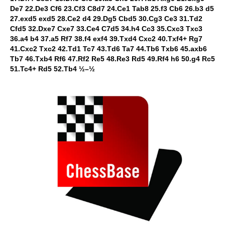
De7 22.De3 Cf6 23.Cf3 C8d7 24.Ce1 Tab8 25.f3 Cb6 26.b3 d5
27.exd5 exd5 28.Ce2 d4 29.Dg5 Cbd5 30.Cg3 Ce3 31.Td2
Cfd5 32.Dxe7 Cxe7 33.Ce4 C7d5 34.h4 Cc3 35.Cxc3 Txc3
36.a4 b4 37.a5 Rf7 38.f4 exf4 39.Txd4 Cxc2 40.Txf4+ Rg7
41.Cxc2 Txc2 42.Td1 Tc7 43.Td6 Ta7 44.Tb6 Txb6 45.axb6
Tb7 46.Txb4 Rf6 47.Rf2 Re5 48.Re3 Rd5 49.Rf4 h6 50.g4 Rc5
51.Tc4+ Rd5 52.Tb4 ½–½