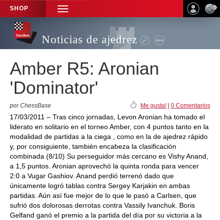
SHOP
TOGGLE
NAVIGATION
Noticias de ajedrez
Amber R5: Aronian
'Dominator'
por ChessBase
Me gusta!
|
0 Comentarios
17/03/2011 – Tras cinco jornadas, Levon Aronian ha tomado el
liderato en solitario en el torneo Amber, con 4 puntos tanto en la
modalidad de partidas a la ciega , como en la de ajedrez rápido
y, por consiguiente, también encabeza la clasificación
combinada (8/10) Su perseguidor más cercano es Vishy Anand,
a 1,5 puntos. Aronian aprovechó la quinta ronda para vencer
2:0 a Vugar Gashiov. Anand perdió terrenó dado que
únicamente logró tablas contra Sergey Karjakin en ambas
partidas. Aún así fue mejor de lo que le pasó a Carlsen, que
sufrió dos dolorosas derrotas contra Vassily Ivanchuk. Boris
Gelfand ganó el premio a la partida del día por su victoria a la