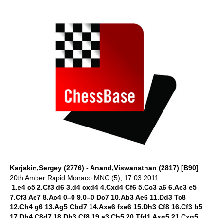
Karjakin,Sergey (2776) - Anand,Viswanathan (2817) [B90]
20th Amber Rapid Monaco MNC (5), 17.03.2011
1.e4 c5 2.Cf3 d6 3.d4 cxd4 4.Cxd4 Cf6 5.Cc3 a6 6.Ae3 e5
7.Cf3 Ae7 8.Ac4 0–0 9.0–0 Dc7 10.Ab3 Ae6 11.Dd3 Tc8
12.Ch4 g6 13.Ag5 Cbd7 14.Axe6 fxe6 15.Dh3 Cf8 16.Cf3 b5
17.Dh4 C8d7 18.Dh3 Cf8 19.a3 Ch5 20.Tfd1 Axg5 21.Cxg5