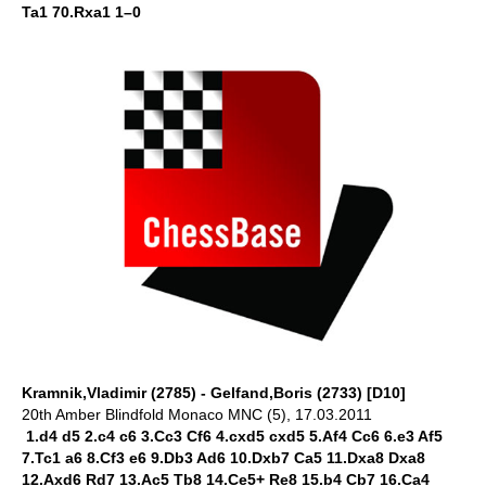
Ta1 70.Rxa1 1–0
Kramnik,Vladimir (2785) - Gelfand,Boris (2733) [D10]
20th Amber Blindfold Monaco MNC (5), 17.03.2011
1.d4 d5 2.c4 c6 3.Cc3 Cf6 4.cxd5 cxd5 5.Af4 Cc6 6.e3 Af5
7.Tc1 a6 8.Cf3 e6 9.Db3 Ad6 10.Dxb7 Ca5 11.Dxa8 Dxa8
12.Axd6 Rd7 13.Ac5 Tb8 14.Ce5+ Re8 15.b4 Cb7 16.Ca4