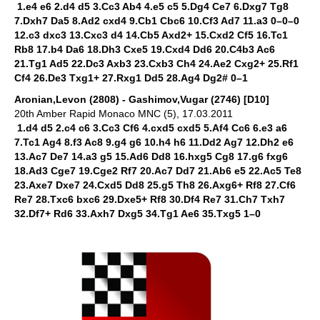
1.e4 e6 2.d4 d5 3.Cc3 Ab4 4.e5 c5 5.Dg4 Ce7 6.Dxg7 Tg8
7.Dxh7 Da5 8.Ad2 cxd4 9.Cb1 Cbc6 10.Cf3 Ad7 11.a3 0–0–0
12.c3 dxc3 13.Cxc3 d4 14.Cb5 Axd2+ 15.Cxd2 Cf5 16.Tc1
Rb8 17.b4 Da6 18.Dh3 Cxe5 19.Cxd4 Dd6 20.C4b3 Ac6
21.Tg1 Ad5 22.Dc3 Axb3 23.Cxb3 Ch4 24.Ae2 Cxg2+ 25.Rf1
Cf4 26.De3 Txg1+ 27.Rxg1 Dd5 28.Ag4 Dg2# 0–1
Aronian,Levon (2808) - Gashimov,Vugar (2746) [D10]
20th Amber Rapid Monaco MNC (5), 17.03.2011
1.d4 d5 2.c4 c6 3.Cc3 Cf6 4.cxd5 cxd5 5.Af4 Cc6 6.e3 a6
7.Tc1 Ag4 8.f3 Ac8 9.g4 g6 10.h4 h6 11.Dd2 Ag7 12.Dh2 e6
13.Ac7 De7 14.a3 g5 15.Ad6 Dd8 16.hxg5 Cg8 17.g6 fxg6
18.Ad3 Cge7 19.Cge2 Rf7 20.Ac7 Dd7 21.Ab6 e5 22.Ac5 Te8
23.Axe7 Dxe7 24.Cxd5 Dd8 25.g5 Th8 26.Axg6+ Rf8 27.Cf6
Re7 28.Txc6 bxc6 29.Dxe5+ Rf8 30.Df4 Re7 31.Ch7 Txh7
32.Df7+ Rd6 33.Axh7 Dxg5 34.Tg1 Ae6 35.Txg5 1–0