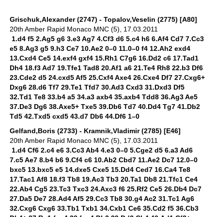
Grischuk,Alexander (2747) - Topalov,Veselin (2775) [A80]
20th Amber Rapid Monaco MNC (5), 17.03.2011
1.d4 f5 2.Ag5 g6 3.e3 Ag7 4.Cf3 d6 5.c4 h6 6.Af4 Cd7 7.Cc3
e5 8.Ag3 g5 9.h3 Ce7 10.Ae2 0–0 11.0–0 f4 12.Ah2 exd4
13.Cxd4 Ce5 14.exf4 gxf4 15.Rh1 C7g6 16.Dd2 c6 17.Tad1
Dh4 18.f3 Ad7 19.Tfe1 Tad8 20.Af1 a6 21.Te4 Rh8 22.b3 Df6
23.Cde2 d5 24.cxd5 Af5 25.Cxf4 Axe4 26.Cxe4 Df7 27.Cxg6+
Dxg6 28.d6 Tf7 29.Te1 Tfd7 30.Ad3 Cxd3 31.Dxd3 Df5
32.Td1 Te8 33.b4 a5 34.a3 axb4 35.axb4 Tdd8 36.Ag3 Ae5
37.De3 Dg6 38.Axe5+ Txe5 39.Db6 Td7 40.Dd4 Tg7 41.Db2
Td5 42.Txd5 cxd5 43.d7 Db6 44.Df6 1–0
Gelfand,Boris (2733) - Kramnik,Vladimir (2785) [E46]
20th Amber Rapid Monaco MNC (5), 17.03.2011
1.d4 Cf6 2.c4 e6 3.Cc3 Ab4 4.e3 0–0 5.Cge2 d5 6.a3 Ad6
7.c5 Ae7 8.b4 b6 9.Cf4 c6 10.Ab2 Cbd7 11.Ae2 Dc7 12.0–0
bxc5 13.bxc5 e5 14.dxe5 Cxe5 15.Dd4 Ced7 16.Ca4 Te8
17.Tac1 Af8 18.f3 Tb8 19.Ac3 Tb3 20.Ta1 Db8 21.Tfc1 Ce4
22.Ab4 Cg5 23.Tc3 Txc3 24.Axc3 f6 25.Rf2 Ce5 26.Db4 Dc7
27.Da5 De7 28.Ad4 Af5 29.Cc3 Tb8 30.g4 Ac2 31.Tc1 Ag6
32.Cxg6 Cxg6 33.Tb1 Txb1 34.Cxb1 Ce6 35.Cd2 f5 36.Cb3