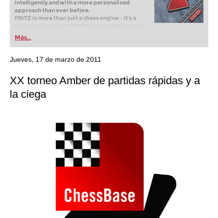
intelligently and with a more personalised
approach than ever before.
FRITZ is more than just a chess engine – it’s a
training revolution! Whether you’re taking your
first steps into the world of club chess, or already
Más...
playing at a tournament level: with FRITZ, you can
train more efficiently, intelligently and with a
more personalised approach than ever before.
Jueves, 17 de marzo de 2011
XX torneo Amber de partidas rápidas y a
la ciega