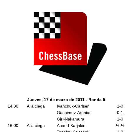
Jueves, 17 de marzo de 2011 - Ronda 5
14.30
A la ciega
Ivanchuk-Carlsen
1-0
Gashimov-Aronian
0-1
Giri-Nakamura
1-0
16.00
A la ciega
Anand-Karjakin
½-½