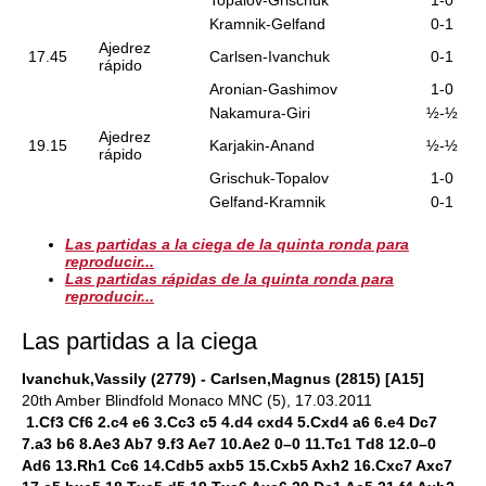
Topalov-Grischuk
1-0
Kramnik-Gelfand
0-1
Ajedrez
17.45
Carlsen-Ivanchuk
0-1
rápido
Aronian-Gashimov
1-0
Nakamura-Giri
½-½
Ajedrez
19.15
Karjakin-Anand
½-½
rápido
Grischuk-Topalov
1-0
Gelfand-Kramnik
0-1
Las partidas a la ciega de la quinta ronda para
reproducir...
Las partidas rápidas de la quinta ronda para
reproducir...
Las partidas a la ciega
Ivanchuk,Vassily (2779) - Carlsen,Magnus (2815) [A15]
20th Amber Blindfold Monaco MNC (5), 17.03.2011
1.Cf3 Cf6 2.c4 e6 3.Cc3 c5 4.d4 cxd4 5.Cxd4 a6 6.e4 Dc7
7.a3 b6 8.Ae3 Ab7 9.f3 Ae7 10.Ae2 0–0 11.Tc1 Td8 12.0–0
Ad6 13.Rh1 Cc6 14.Cdb5 axb5 15.Cxb5 Axh2 16.Cxc7 Axc7