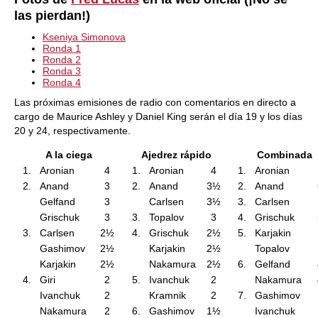
las pierdan!)
Kseniya Simonova
Ronda 1
Ronda 2
Ronda 3
Ronda 4
Las próximas emisiones de radio con comentarios en directo a
cargo de Maurice Ashley y Daniel King serán el día 19 y los días
20 y 24, respectivamente.
A la ciega
Ajedrez rápido
Combinada
1.
Aronian
4
1.
Aronian
4
1.
Aronian
2.
Anand
3
2.
Anand
3½
2.
Anand
Gelfand
3
Carlsen
3½
3.
Carlsen
Grischuk
3
3.
Topalov
3
4.
Grischuk
3.
Carlsen
2½
4.
Grischuk
2½
5.
Karjakin
Gashimov
2½
Karjakin
2½
Topalov
Karjakin
2½
Nakamura
2½
6.
Gelfand
4.
Giri
2
5.
Ivanchuk
2
Nakamura
Ivanchuk
2
Kramnik
2
7.
Gashimov
Nakamura
2
6.
Gashimov
1½
Ivanchuk