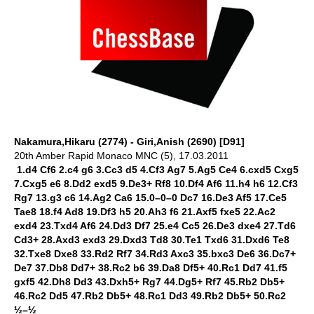
Nakamura,Hikaru (2774) - Giri,Anish (2690) [D91]
20th Amber Rapid Monaco MNC (5), 17.03.2011
1.d4 Cf6 2.c4 g6 3.Cc3 d5 4.Cf3 Ag7 5.Ag5 Ce4 6.cxd5 Cxg5
7.Cxg5 e6 8.Dd2 exd5 9.De3+ Rf8 10.Df4 Af6 11.h4 h6 12.Cf3
Rg7 13.g3 c6 14.Ag2 Ca6 15.0–0–0 Dc7 16.De3 Af5 17.Ce5
Tae8 18.f4 Ad8 19.Df3 h5 20.Ah3 f6 21.Axf5 fxe5 22.Ac2
exd4 23.Txd4 Af6 24.Dd3 Df7 25.e4 Cc5 26.De3 dxe4 27.Td6
Cd3+ 28.Axd3 exd3 29.Dxd3 Td8 30.Te1 Txd6 31.Dxd6 Te8
32.Txe8 Dxe8 33.Rd2 Rf7 34.Rd3 Axc3 35.bxc3 De6 36.Dc7+
De7 37.Db8 Dd7+ 38.Rc2 b6 39.Da8 Df5+ 40.Rc1 Dd7 41.f5
gxf5 42.Dh8 Dd3 43.Dxh5+ Rg7 44.Dg5+ Rf7 45.Rb2 Db5+
46.Rc2 Dd5 47.Rb2 Db5+ 48.Rc1 Dd3 49.Rb2 Db5+ 50.Rc2
½–½