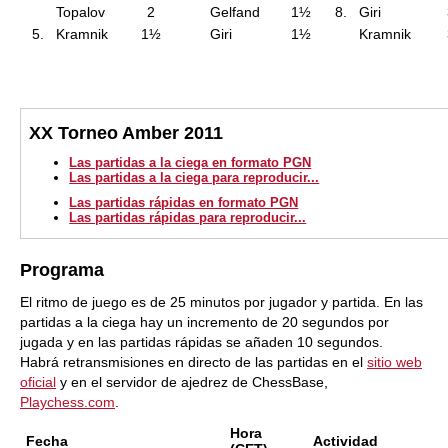
Topalov
2
Gelfand
1½
8.
Giri
5.
Kramnik
1½
Giri
1½
Kramnik
XX Torneo Amber 2011
Las partidas a la ciega en formato PGN
Las partidas a la ciega para reproducir...
Las partidas rápidas en formato PGN
Las partidas rápidas para reproducir...
Programa
El ritmo de juego es de 25 minutos por jugador y partida. En las
partidas a la ciega hay un incremento de 20 segundos por
jugada y en las partidas rápidas se añaden 10 segundos.
Habrá retransmisiones en directo de las partidas en el
sitio web
oficial
y en el servidor de ajedrez de ChessBase,
Playchess.com
.
Hora
Fecha
Actividad