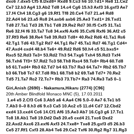
dxc6 7.dxe5 Cf5 8.Dxd8+ Rxd8 9.Cc3 h6 10.Td1+ Re8 11.Ce2
Ce7 12.b3 Ag4 13.Ab2 Td8 14.c4 Cg6 15.h3 Axf3 16.gxf3 Ae7
17.f4 Ch4 18.Cg3 g6 19.Rf1 Tf8 20.Ce4 Td7 21.a4 Rd8
22.Ad4 b6 23.a5 Rc8 24.axb6 axb6 25.Ae3 Txd1+ 26.Txd1
Td8 27.Ta1 Td3 28.Tb1 Td8 29.Re2 Rd7 30.f5 Cxf5 31.Ta1
Re6 32.f4 f6 33.Ta7 Tc8 34.exf6 Axf6 35.Cxf6 Rxf6 36.Af2 c5
37.Rf3 Re6 38.Re4 Te8 39.Rd3 Td8+ 40.Re2 Rd6 41.Ta1 Rc6
42.Tg1 Td6 43.Tg2 Rd7 44.Tg1 Re7 45.Ta1 Rd7 46.Tg1 Cd4+
47.Axd4 cxd4 48.b4 Te6+ 49.Rd2 Rd6 50.h4 c5 51.bxc5+
Rxc5 52.Rd3 Te3+ 53.Rd2 Th3 54.Txg6 Txh4 55.Rd3 Txf4
56.Txh6 Tf3+ 57.Rd2 Tc3 58.Th8 Rxc4 59.Tc8+ Rb4 60.Td8
b5 61.Txd4+ Rb3 62.Td7 b4 63.Tb7 Ra3 64.Ta7+ Rb2 65.Tb7
b3 66.Tb8 Tc7 67.Td8 Rb1 68.Tb8 b2 69.Ta8 Td7+ 70.Re2
Td5 71.Ta7 Rc2 72.Tc7+ Rb3 73.Tb7+ Ra3 74.Re3 Ta5 0–1
Giri,Anish (2690) - Nakamura,Hikaru (2774) [C96]
20th Amber Blindfold Monaco MNC (5), 17.03.2011
1.e4 e5 2.Cf3 Cc6 3.Ab5 a6 4.Aa4 Cf6 5.0–0 Ae7 6.Te1 b5
7.Ab3 0–0 8.h3 d6 9.c3 Ca5 10.Ac2 c5 11.d4 Cd7 12.Cbd2
exd4 13.cxd4 Cc6 14.Cf1 Af6 15.Ae3 Ab7 16.Cg3 g6 17.Tc1
Tc8 18.Ab1 Te8 19.Dd2 Da5 20.e5 cxd4 21.Txc6 Dxd2
22.Axd2 Axc6 23.exf6 Axf3 24.Txe8+ Txe8 25.gxf3 d5 26.b3
Ce5 27.Rf1 Cxf3 28.Ab4 Te6 29.Ce2 Txf6 30.Rg2 Rg7 31.Rg3