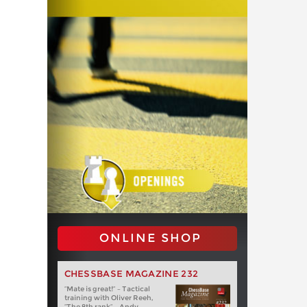
ONLINE SHOP
CHESSBASE MAGAZINE 232
“Mate is great!” – Tactical
training with Oliver Reeh,
“The 8th rank” – Andy