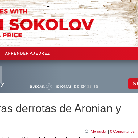
APRENDER AJEDREZ
ez
S
BUSCAR:
IDIOMAS:
DE
EN
ES
FR
as derrotas de Aronian y
Me gusta!
|
0 Comentarios