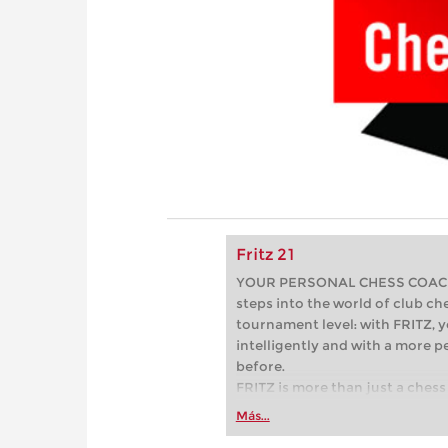
Fritz 21
YOUR PERSONAL CHESS COACH - 
steps into the world of club che
tournament level: with FRITZ, y
intelligently and with a more 
before.
FRITZ is more than just a chess 
Whether you’re taking your firs
Más...
or already playing at a tournam