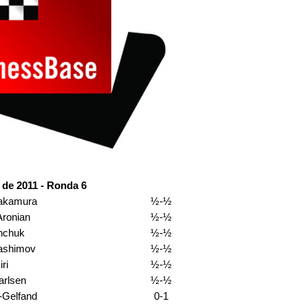
 de 2011 - Ronda 6
akamura
½-½
Aronian
½-½
nchuk
½-½
ashimov
½-½
ri
½-½
arlsen
½-½
Gelfand
0-1