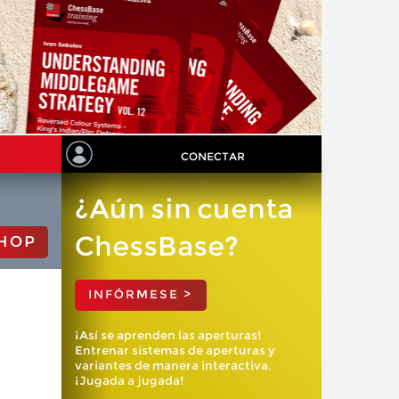
CONECTAR
¿Aún sin cuenta
ChessBase?
HOP
INFÓRMESE >
¡Así se aprenden las aperturas!
Entrenar sistemas de aperturas y
variantes de manera interactiva.
¡Jugada a jugada!