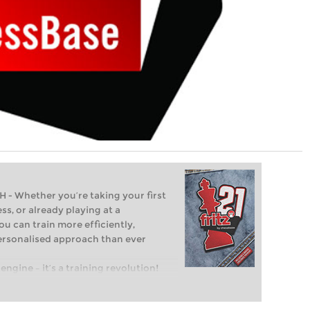
Whether you’re taking your first
ss, or already playing at a
ou can train more efficiently,
personalised approach than ever
engine – it’s a training revolution!
t steps into the world of club chess,
ent level: with FRITZ, you can train