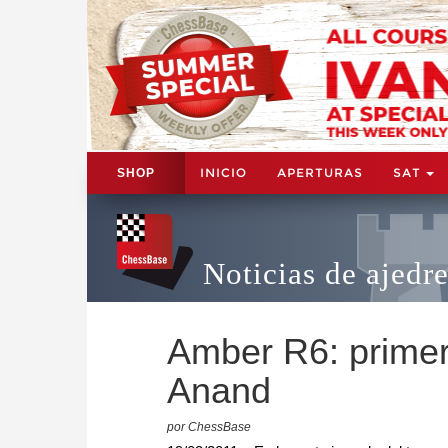
INICIO
APERTURAS
SAT
SHOP
Noticias de ajedr
Amber R6: primer
Anand
por ChessBase