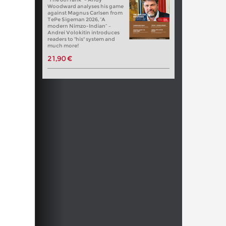
Woodward analyses his game
against Magnus Carlsen from
TePe Sigeman 2026, “A
modern Nimzo-Indian” –
Andrei Volokitin introduces
readers to "his" system and
much more!
21,90 €