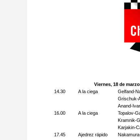
Viernes, 18 de marzo
14.30
A la ciega
Gelfand-N
Grischuk-
Anand-Iva
16.00
A la ciega
Topalov-G
Kramnik-Gi
Karjakin-C
17.45
Ajedrez rápido
Nakamura-