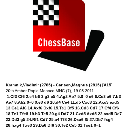
Kramnik,Vladimir (2785) - Carlsen,Magnus (2815) [A15]
20th Amber Rapid Monaco MNC (7), 19.03.2011
1.Cf3 Cf6 2.c4 b6 3.g3 c5 4.Ag2 Ab7 5.0–0 e6 6.Cc3 a6 7.b3
Ae7 8.Ab2 0–0 9.e3 d6 10.d4 Ce4 11.d5 Cxc3 12.Axc3 exd5
13.Ce1 Af6 14.Axf6 Dxf6 15.Tc1 Df5 16.Cd3 Cd7 17.Cf4 Cf6
18.Te1 Tfe8 19.h3 Te5 20.g4 Dd7 21.Cxd5 Axd5 22.cxd5 De7
23.Dd3 g5 24.Rf1 Cd7 25.a4 Tf8 26.Dxa6 f5 27.Db7 fxg4
28.hxg4 Txe3 29.Da6 Df6 30.Te2 Ce5 31.Tce1 0–1