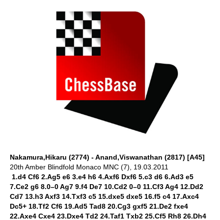
Nakamura,Hikaru (2774) - Anand,Viswanathan (2817) [A45]
20th Amber Blindfold Monaco MNC (7), 19.03.2011
1.d4 Cf6 2.Ag5 e6 3.e4 h6 4.Axf6 Dxf6 5.c3 d6 6.Ad3 e5
7.Ce2 g6 8.0–0 Ag7 9.f4 De7 10.Cd2 0–0 11.Cf3 Ag4 12.Dd2
Cd7 13.h3 Axf3 14.Txf3 c5 15.dxe5 dxe5 16.f5 c4 17.Axc4
Dc5+ 18.Tf2 Cf6 19.Ad5 Tad8 20.Cg3 gxf5 21.De2 fxe4
22.Axe4 Cxe4 23.Dxe4 Td2 24.Taf1 Txb2 25.Cf5 Rh8 26.Dh4