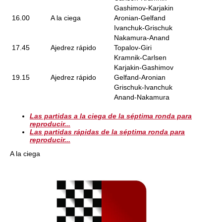
Gashimov-Karjakin
16.00
A la ciega
Aronian-Gelfand
Ivanchuk-Grischuk
Nakamura-Anand
17.45
Ajedrez rápido
Topalov-Giri
Kramnik-Carlsen
Karjakin-Gashimov
19.15
Ajedrez rápido
Gelfand-Aronian
Grischuk-Ivanchuk
Anand-Nakamura
Las partidas a la ciega de la séptima ronda para
reproducir...
Las partidas rápidas de la séptima ronda para
reproducir...
A la ciega