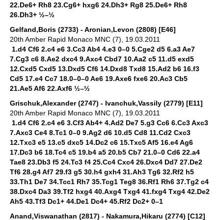
22.De6+ Rh8 23.Cg6+ hxg6 24.Dh3+ Rg8 25.De6+ Rh8
26.Dh3+ ½–½
Gelfand,Boris (2733) - Aronian,Levon (2808) [E46]
20th Amber Rapid Monaco MNC (7), 19.03.2011
1.d4 Cf6 2.c4 e6 3.Cc3 Ab4 4.e3 0–0 5.Cge2 d5 6.a3 Ae7
7.Cg3 c6 8.Ae2 dxc4 9.Axc4 Cbd7 10.Aa2 c5 11.d5 exd5
12.Cxd5 Cxd5 13.Dxd5 Cf6 14.Dxd8 Txd8 15.Ad2 b6 16.f3
Cd5 17.e4 Cc7 18.0–0–0 Ae6 19.Axe6 fxe6 20.Ac3 Cb5
21.Ae5 Af6 22.Axf6 ½–½
Grischuk,Alexander (2747) - Ivanchuk,Vassily (2779) [E11]
20th Amber Rapid Monaco MNC (7), 19.03.2011
1.d4 Cf6 2.c4 e6 3.Cf3 Ab4+ 4.Ad2 De7 5.g3 Cc6 6.Cc3 Axc3
7.Axc3 Ce4 8.Tc1 0–0 9.Ag2 d6 10.d5 Cd8 11.Cd2 Cxc3
12.Txc3 e5 13.c5 dxc5 14.Dc2 c6 15.Txc5 Af5 16.e4 Ag6
17.Dc3 b6 18.Tc4 c5 19.b4 a5 20.b5 Cb7 21.0–0 Cd6 22.a4
Tae8 23.Db3 f5 24.Tc3 f4 25.Cc4 Cxc4 26.Dxc4 Dd7 27.De2
Tf6 28.g4 Af7 29.f3 g5 30.h4 gxh4 31.Ah3 Tg6 32.Rf2 h5
33.Th1 De7 34.Tcc1 Rh7 35.Tcg1 Teg8 36.Rf1 Rh6 37.Tg2 c4
38.Dxc4 Da3 39.Tf2 hxg4 40.Axg4 Txg4 41.fxg4 Txg4 42.De2
Ah5 43.Tf3 Dc1+ 44.De1 Dc4+ 45.Rf2 Dc2+ 0–1
Anand,Viswanathan (2817) - Nakamura,Hikaru (2774) [C12]