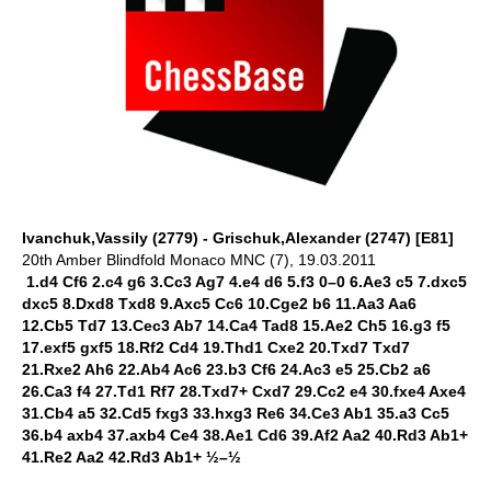
Ivanchuk,Vassily (2779) - Grischuk,Alexander (2747) [E81]
20th Amber Blindfold Monaco MNC (7), 19.03.2011
1.d4 Cf6 2.c4 g6 3.Cc3 Ag7 4.e4 d6 5.f3 0–0 6.Ae3 c5 7.dxc5
dxc5 8.Dxd8 Txd8 9.Axc5 Cc6 10.Cge2 b6 11.Aa3 Aa6
12.Cb5 Td7 13.Cec3 Ab7 14.Ca4 Tad8 15.Ae2 Ch5 16.g3 f5
17.exf5 gxf5 18.Rf2 Cd4 19.Thd1 Cxe2 20.Txd7 Txd7
21.Rxe2 Ah6 22.Ab4 Ac6 23.b3 Cf6 24.Ac3 e5 25.Cb2 a6
26.Ca3 f4 27.Td1 Rf7 28.Txd7+ Cxd7 29.Cc2 e4 30.fxe4 Axe4
31.Cb4 a5 32.Cd5 fxg3 33.hxg3 Re6 34.Ce3 Ab1 35.a3 Cc5
36.b4 axb4 37.axb4 Ce4 38.Ae1 Cd6 39.Af2 Aa2 40.Rd3 Ab1+
41.Re2 Aa2 42.Rd3 Ab1+ ½–½