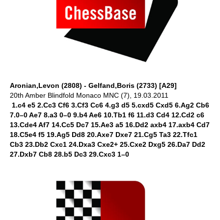
Aronian,Levon (2808) - Gelfand,Boris (2733) [A29]
20th Amber Blindfold Monaco MNC (7), 19.03.2011
1.c4 e5 2.Cc3 Cf6 3.Cf3 Cc6 4.g3 d5 5.cxd5 Cxd5 6.Ag2 Cb6
7.0–0 Ae7 8.a3 0–0 9.b4 Ae6 10.Tb1 f6 11.d3 Cd4 12.Cd2 c6
13.Cde4 Af7 14.Cc5 Dc7 15.Ae3 a5 16.Dd2 axb4 17.axb4 Cd7
18.C5e4 f5 19.Ag5 Dd8 20.Axe7 Dxe7 21.Cg5 Ta3 22.Tfc1
Cb3 23.Db2 Cxc1 24.Dxa3 Cxe2+ 25.Cxe2 Dxg5 26.Da7 Dd2
27.Dxb7 Cb8 28.b5 Dc3 29.Cxc3 1–0