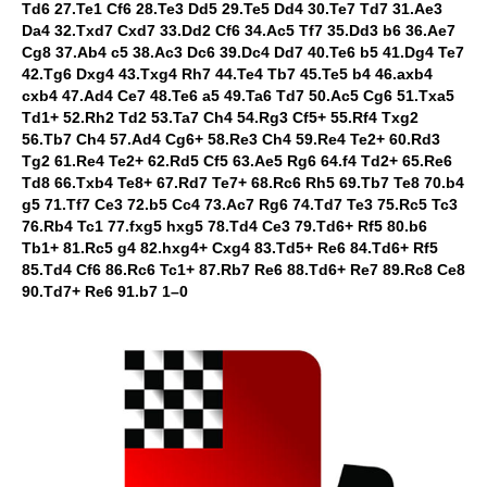
Td6 27.Te1 Cf6 28.Te3 Dd5 29.Te5 Dd4 30.Te7 Td7 31.Ae3
Da4 32.Txd7 Cxd7 33.Dd2 Cf6 34.Ac5 Tf7 35.Dd3 b6 36.Ae7
Cg8 37.Ab4 c5 38.Ac3 Dc6 39.Dc4 Dd7 40.Te6 b5 41.Dg4 Te7
42.Tg6 Dxg4 43.Txg4 Rh7 44.Te4 Tb7 45.Te5 b4 46.axb4
cxb4 47.Ad4 Ce7 48.Te6 a5 49.Ta6 Td7 50.Ac5 Cg6 51.Txa5
Td1+ 52.Rh2 Td2 53.Ta7 Ch4 54.Rg3 Cf5+ 55.Rf4 Txg2
56.Tb7 Ch4 57.Ad4 Cg6+ 58.Re3 Ch4 59.Re4 Te2+ 60.Rd3
Tg2 61.Re4 Te2+ 62.Rd5 Cf5 63.Ae5 Rg6 64.f4 Td2+ 65.Re6
Td8 66.Txb4 Te8+ 67.Rd7 Te7+ 68.Rc6 Rh5 69.Tb7 Te8 70.b4
g5 71.Tf7 Ce3 72.b5 Cc4 73.Ac7 Rg6 74.Td7 Te3 75.Rc5 Tc3
76.Rb4 Tc1 77.fxg5 hxg5 78.Td4 Ce3 79.Td6+ Rf5 80.b6
Tb1+ 81.Rc5 g4 82.hxg4+ Cxg4 83.Td5+ Re6 84.Td6+ Rf5
85.Td4 Cf6 86.Rc6 Tc1+ 87.Rb7 Re6 88.Td6+ Re7 89.Rc8 Ce8
90.Td7+ Re6 91.b7 1–0