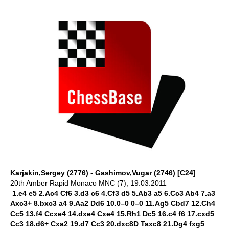
Karjakin,Sergey (2776) - Gashimov,Vugar (2746) [C24]
20th Amber Rapid Monaco MNC (7), 19.03.2011
1.e4 e5 2.Ac4 Cf6 3.d3 c6 4.Cf3 d5 5.Ab3 a5 6.Cc3 Ab4 7.a3
Axc3+ 8.bxc3 a4 9.Aa2 Dd6 10.0–0 0–0 11.Ag5 Cbd7 12.Ch4
Cc5 13.f4 Ccxe4 14.dxe4 Cxe4 15.Rh1 Dc5 16.c4 f6 17.cxd5
Cc3 18.d6+ Cxa2 19.d7 Cc3 20.dxc8D Taxc8 21.Dg4 fxg5