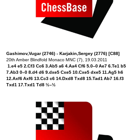
Gashimov,Vugar (2746) - Karjakin,Sergey (2776) [C88]
20th Amber Blindfold Monaco MNC (7), 19.03.2011
1.e4 e5 2.Cf3 Cc6 3.Ab5 a6 4.Aa4 Cf6 5.0–0 Ae7 6.Te1 b5
7.Ab3 0–0 8.d4 d6 9.dxe5 Cxe5 10.Cxe5 dxe5 11.Ag5 h6
12.Axf6 Axf6 13.Cc3 c6 14.Dxd8 Txd8 15.Tad1 Ab7 16.f3
Txd1 17.Txd1 Td8 ½–½