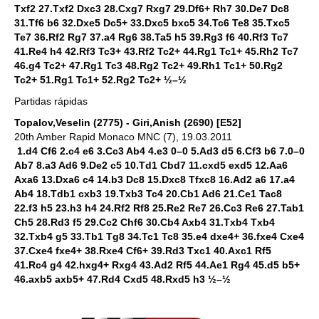
Txf2 27.Txf2 Dxc3 28.Cxg7 Rxg7 29.Df6+ Rh7 30.De7 Dc8
31.Tf6 b6 32.Dxe5 Dc5+ 33.Dxc5 bxc5 34.Tc6 Te8 35.Txc5
Te7 36.Rf2 Rg7 37.a4 Rg6 38.Ta5 h5 39.Rg3 f6 40.Rf3 Tc7
41.Re4 h4 42.Rf3 Tc3+ 43.Rf2 Tc2+ 44.Rg1 Tc1+ 45.Rh2 Tc7
46.g4 Tc2+ 47.Rg1 Tc3 48.Rg2 Tc2+ 49.Rh1 Tc1+ 50.Rg2
Tc2+ 51.Rg1 Tc1+ 52.Rg2 Tc2+ ½–½
Partidas rápidas
Topalov,Veselin (2775) - Giri,Anish (2690) [E52]
20th Amber Rapid Monaco MNC (7), 19.03.2011
1.d4 Cf6 2.c4 e6 3.Cc3 Ab4 4.e3 0–0 5.Ad3 d5 6.Cf3 b6 7.0–0
Ab7 8.a3 Ad6 9.De2 c5 10.Td1 Cbd7 11.cxd5 exd5 12.Aa6
Axa6 13.Dxa6 c4 14.b3 Dc8 15.Dxc8 Tfxc8 16.Ad2 a6 17.a4
Ab4 18.Tdb1 cxb3 19.Txb3 Tc4 20.Cb1 Ad6 21.Ce1 Tac8
22.f3 h5 23.h3 h4 24.Rf2 Rf8 25.Re2 Re7 26.Cc3 Re6 27.Tab1
Ch5 28.Rd3 f5 29.Cc2 Chf6 30.Cb4 Axb4 31.Txb4 Txb4
32.Txb4 g5 33.Tb1 Tg8 34.Tc1 Tc8 35.e4 dxe4+ 36.fxe4 Cxe4
37.Cxe4 fxe4+ 38.Rxe4 Cf6+ 39.Rd3 Txc1 40.Axc1 Rf5
41.Rc4 g4 42.hxg4+ Rxg4 43.Ad2 Rf5 44.Ae1 Rg4 45.d5 b5+
46.axb5 axb5+ 47.Rd4 Cxd5 48.Rxd5 h3 ½–½