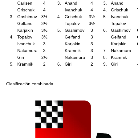
Carlsen
4
3.
Anand
4
3.
Anand
Grischuk
4
Ivanchuk
4
4.
Grischuk
3.
Gashimov
3½
4.
Grischuk
3½
5.
Ivanchuk
Gelfand
3½
Topalov
3½
Topalov
Karjakin
3½
5.
Gashimov
3
6.
Gashimov
4.
Topalov
3½
Gelfand
3
Gelfand
Ivanchuk
3
Karjakin
3
Karjakin
Nakamura
3
Kramnik
3
7.
Nakamura
Giri
2½
Nakamura
3
8.
Kramnik
5.
Kramnik
2
6.
Giri
2
9.
Giri
Clasificación combinada