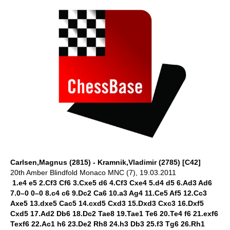
Carlsen,Magnus (2815) - Kramnik,Vladimir (2785) [C42]
20th Amber Blindfold Monaco MNC (7), 19.03.2011
1.e4 e5 2.Cf3 Cf6 3.Cxe5 d6 4.Cf3 Cxe4 5.d4 d5 6.Ad3 Ad6
7.0–0 0–0 8.c4 c6 9.Dc2 Ca6 10.a3 Ag4 11.Ce5 Af5 12.Cc3
Axe5 13.dxe5 Cac5 14.cxd5 Cxd3 15.Dxd3 Cxc3 16.Dxf5
Cxd5 17.Ad2 Db6 18.Dc2 Tae8 19.Tae1 Te6 20.Te4 f6 21.exf6
Texf6 22.Ac1 h6 23.De2 Rh8 24.h3 Db3 25.f3 Tg6 26.Rh1