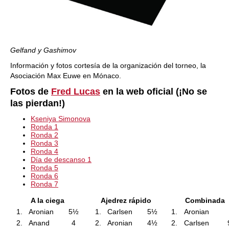
Gelfand y Gashimov
Información y fotos cortesía de la organización del torneo, la
Asociación Max Euwe en Mónaco.
Fotos de
Fred Lucas
en la web oficial (¡No se
las pierdan!)
Kseniya Simonova
Ronda 1
Ronda 2
Ronda 3
Ronda 4
Día de descanso 1
Ronda 5
Ronda 6
Ronda 7
A la ciega
Ajedrez rápido
Combinada
1.
Aronian
5½
1.
Carlsen
5½
1.
Aronian
2.
Anand
4
2.
Aronian
4½
2.
Carlsen