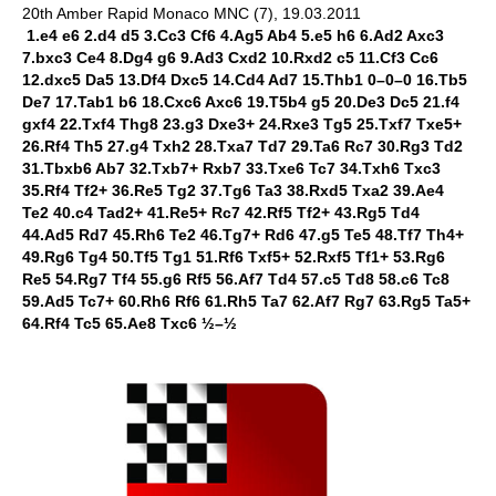
20th Amber Rapid Monaco MNC (7), 19.03.2011
1.e4 e6 2.d4 d5 3.Cc3 Cf6 4.Ag5 Ab4 5.e5 h6 6.Ad2 Axc3
7.bxc3 Ce4 8.Dg4 g6 9.Ad3 Cxd2 10.Rxd2 c5 11.Cf3 Cc6
12.dxc5 Da5 13.Df4 Dxc5 14.Cd4 Ad7 15.Thb1 0–0–0 16.Tb5
De7 17.Tab1 b6 18.Cxc6 Axc6 19.T5b4 g5 20.De3 Dc5 21.f4
gxf4 22.Txf4 Thg8 23.g3 Dxe3+ 24.Rxe3 Tg5 25.Txf7 Txe5+
26.Rf4 Th5 27.g4 Txh2 28.Txa7 Td7 29.Ta6 Rc7 30.Rg3 Td2
31.Tbxb6 Ab7 32.Txb7+ Rxb7 33.Txe6 Tc7 34.Txh6 Txc3
35.Rf4 Tf2+ 36.Re5 Tg2 37.Tg6 Ta3 38.Rxd5 Txa2 39.Ae4
Te2 40.c4 Tad2+ 41.Re5+ Rc7 42.Rf5 Tf2+ 43.Rg5 Td4
44.Ad5 Rd7 45.Rh6 Te2 46.Tg7+ Rd6 47.g5 Te5 48.Tf7 Th4+
49.Rg6 Tg4 50.Tf5 Tg1 51.Rf6 Txf5+ 52.Rxf5 Tf1+ 53.Rg6
Re5 54.Rg7 Tf4 55.g6 Rf5 56.Af7 Td4 57.c5 Td8 58.c6 Tc8
59.Ad5 Tc7+ 60.Rh6 Rf6 61.Rh5 Ta7 62.Af7 Rg7 63.Rg5 Ta5+
64.Rf4 Tc5 65.Ae8 Txc6 ½–½