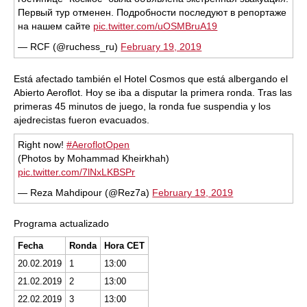
Первый тур отменен. Подробности последуют в репортаже
на нашем сайте
pic.twitter.com/uOSMBruA19
— RCF (@ruchess_ru)
February 19, 2019
Está afectado también el Hotel Cosmos que está albergando el
Abierto Aeroflot. Hoy se iba a disputar la primera ronda. Tras las
primeras 45 minutos de juego, la ronda fue suspendia y los
ajedrecistas fueron evacuados.
Right now!
#AeroflotOpen
(Photos by Mohammad Kheirkhah)
pic.twitter.com/7lNxLKBSPr
— Reza Mahdipour (@Rez7a)
February 19, 2019
Programa actualizado
Fecha
Ronda
Hora CET
20.02.2019
1
13:00
21.02.2019
2
13:00
22.02.2019
3
13:00