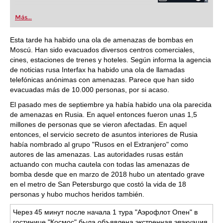
Más...
Esta tarde ha habido una ola de amenazas de bombas en
Moscú. Han sido evacuados diversos centros comerciales,
cines, estaciones de trenes y hoteles. Según informa la agencia
de noticias rusa Interfax ha habido una ola de llamadas
telefónicas anónimas con amenazas. Parece que han sido
evacuadas más de 10.000 personas, por si acaso.
El pasado mes de septiembre ya había habido una ola parecida
de amenazas en Rusia. En aquel entonces fueron unas 1,5
millones de personas que se vieron afectadas. En aquel
entonces, el servicio secreto de asuntos interiores de Rusia
había nombrado al grupo "Rusos en el Extranjero" como
autores de las amenazas. Las autoridades rusas están
actuando con mucha cautela con todas las amenazas de
bomba desde que en marzo de 2018 hubo un atentado grave
en el metro de San Petersburgo que costó la vida de 18
personas y hubo muchos heridos también.
Через 45 минут после начала 1 тура "Аэрофлот Опен" в
гостинице "Космос" была объявлена экстренная эвакуация.