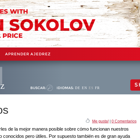
APRENDER AJEDREZ
ez
S
BUSCAR:
IDIOMAS:
DE
EN
ES
FR
os
Me gusta!
|
0 Comentarios
les de la mejor manera posible sobre cómo funcionan nuestros
 conocidos pero útiles. Por supuesto también es de gran ayuda