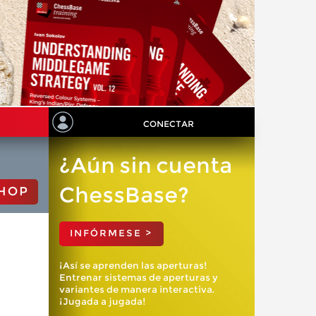
CONECTAR
¿Aún sin cuenta
ChessBase?
HOP
INFÓRMESE >
¡Así se aprenden las aperturas!
Entrenar sistemas de aperturas y
variantes de manera interactiva.
¡Jugada a jugada!