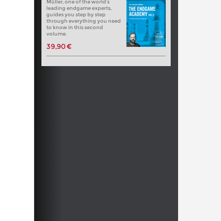
Müller, one of the world’s
leading endgame experts,
guides you step by step
through everything you need
to know in this second
volume.
39,90 €