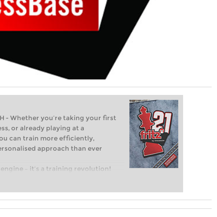
Whether you’re taking your first
ss, or already playing at a
ou can train more efficiently,
personalised approach than ever
engine – it’s a training revolution!
t steps into the world of club chess,
ent level: with FRITZ, you can train
 and with a more personalised