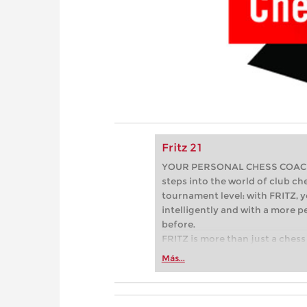
Fritz 21
YOUR PERSONAL CHESS COACH - 
steps into the world of club che
tournament level: with FRITZ, y
intelligently and with a more 
before.
FRITZ is more than just a chess 
Whether you’re taking your firs
Más...
or already playing at a tournam
more efficiently, intelligently
approach than ever before.