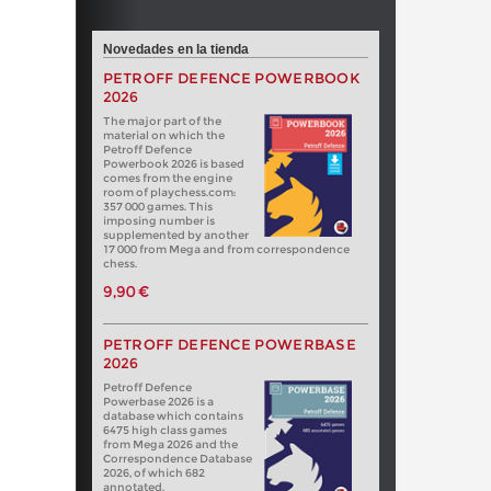
Novedades en la tienda
PETROFF DEFENCE POWERBOOK
2026
The major part of the
material on which the
Petroff Defence
Powerbook 2026 is based
comes from the engine
room of playchess.com:
357 000 games. This
imposing number is
supplemented by another
17 000 from Mega and from correspondence
chess.
9,90 €
PETROFF DEFENCE POWERBASE
2026
Petroff Defence
Powerbase 2026 is a
database which contains
6475 high class games
from Mega 2026 and the
Correspondence Database
2026, of which 682
annotated.