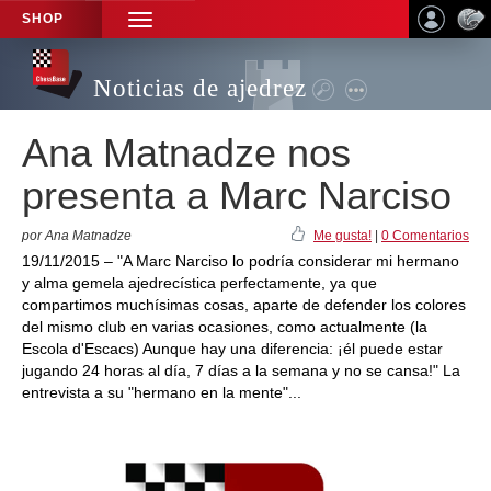
SHOP
TOGGLE
NAVIGATION
Noticias de ajedrez
Ana Matnadze nos
presenta a Marc Narciso
por Ana Matnadze
Me gusta!
|
0 Comentarios
19/11/2015 – "A Marc Narciso lo podría considerar mi hermano
y alma gemela ajedrecística perfectamente, ya que
compartimos muchísimas cosas, aparte de defender los colores
del mismo club en varias ocasiones, como actualmente (la
Escola d'Escacs) Aunque hay una diferencia: ¡él puede estar
jugando 24 horas al día, 7 días a la semana y no se cansa!" La
entrevista a su "hermano en la mente"...