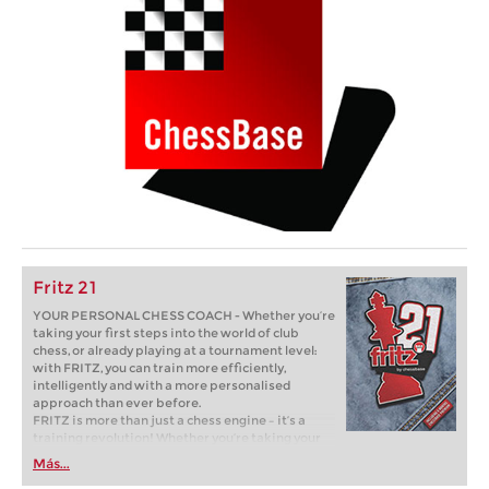
Fritz 21
YOUR PERSONAL CHESS COACH - Whether you’re
taking your first steps into the world of club
chess, or already playing at a tournament level:
with FRITZ, you can train more efficiently,
intelligently and with a more personalised
approach than ever before.
FRITZ is more than just a chess engine – it’s a
training revolution! Whether you’re taking your
first steps into the world of club chess, or already
Más...
playing at a tournament level: with FRITZ, you can