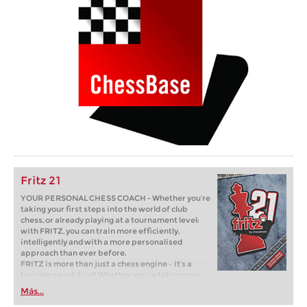
Fritz 21
YOUR PERSONAL CHESS COACH - Whether you’re
taking your first steps into the world of club
chess, or already playing at a tournament level:
with FRITZ, you can train more efficiently,
intelligently and with a more personalised
approach than ever before.
FRITZ is more than just a chess engine – it’s a
training revolution! Whether you’re taking your
first steps into the world of club chess, or already
Más...
playing at a tournament level: with FRITZ, you can