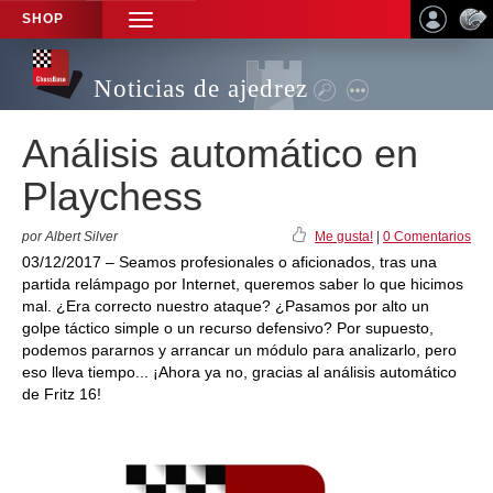
SHOP
TOGGLE
NAVIGATION
Noticias de ajedrez
Análisis automático en
Playchess
por Albert Silver
Me gusta!
|
0 Comentarios
03/12/2017 – Seamos profesionales o aficionados, tras una
partida relámpago por Internet, queremos saber lo que hicimos
mal. ¿Era correcto nuestro ataque? ¿Pasamos por alto un
golpe táctico simple o un recurso defensivo? Por supuesto,
podemos pararnos y arrancar un módulo para analizarlo, pero
eso lleva tiempo... ¡Ahora ya no, gracias al análisis automático
de Fritz 16!