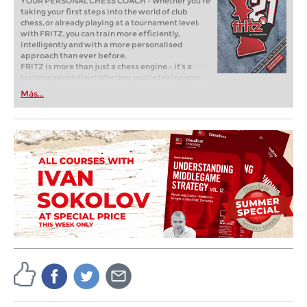
YOUR PERSONAL CHESS COACH - Whether you’re
taking your first steps into the world of club
chess, or already playing at a tournament level:
with FRITZ, you can train more efficiently,
intelligently and with a more personalised
approach than ever before.
FRITZ is more than just a chess engine – it’s a
training revolution! Whether you’re taking your
first steps into the world of club chess, or already
Más...
playing at a tournament level: with FRITZ, you can
train more efficiently, intelligently and with a
more personalised approach than ever before.