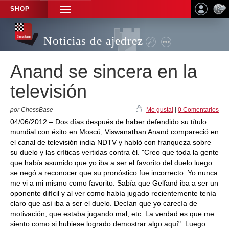
SHOP
TOGGLE
NAVIGATION
Noticias de ajedrez
Anand se sincera en la
televisión
por ChessBase
Me gusta!
|
0 Comentarios
04/06/2012 – Dos días después de haber defendido su título
mundial con éxito en Moscú, Viswanathan Anand compareció en
el canal de televisión india NDTV y habló con franqueza sobre
su duelo y las críticas vertidas contra él. "Creo que toda la gente
que había asumido que yo iba a ser el favorito del duelo luego
se negó a reconocer que su pronóstico fue incorrecto. Yo nunca
me vi a mi mismo como favorito. Sabía que Gelfand iba a ser un
oponente difícil y al ver como había jugado recientemente tenía
claro que así iba a ser el duelo. Decían que yo carecía de
motivación, que estaba jugando mal, etc. La verdad es que me
siento como si hubiese logrado demostrar algo aquí". Luego