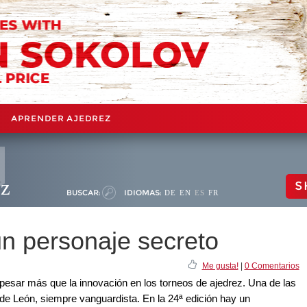
APRENDER AJEDREZ
ez
S
BUSCAR:
IDIOMAS:
DE
EN
ES
FR
un personaje secreto
Me gusta!
|
0 Comentarios
n pesar más que la innovación en los torneos de ajedrez. Una de las
de León, siempre vanguardista. En la 24ª edición hay un