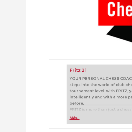
Fritz 21
YOUR PERSONAL CHESS COACH - 
steps into the world of club che
tournament level: with FRITZ, y
intelligently and with a more 
before.
FRITZ is more than just a chess 
Whether you’re taking your firs
Más...
or already playing at a tournam
more efficiently, intelligently