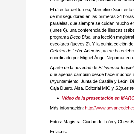
El director del torneo, Marcelino Sión, es
de mil seguidores en las primeras 24 horas
paralelas, que siempre se cuidan mucho en
(lunes 6), una conferencia de Illescas (sáb
programa
Deep Blue,
una lección magistra
escolares (jueves 2). Y la quinta edición d
Crónica
de León.
Además, ya se ha celebrado
coordinado por Miguel Ángel Nepomuceno.
Aparte de la novedad de
El Inversor Inquie
que apenas cambian desde hace muchos año
(Ayuntamiento, Junta de Castilla y León, 
Caja Duero, Alsa, Editorial MIC y
S3p.es t
Vídeo de la presentación en MAR
Más información:
http://www.advancedche
Fotos: Magistral Ciudad de León y Chess
Enlaces: