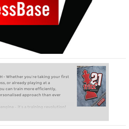
Whether you’re taking your first
ss, or already playing at a
ou can train more efficiently,
personalised approach than ever
engine – it’s a training revolution!
t steps into the world of club chess,
ent level: with FRITZ, you can train
 and with a more personalised