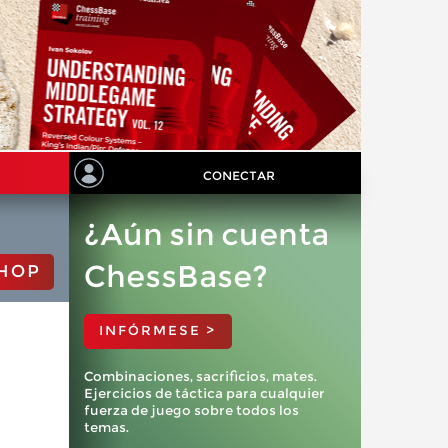
CONECTAR
¿Aún sin cuenta
ChessBase?
HOP
INFÓRMESE >
Combinaciones, sacrificios, mates.
Ejercicios de táctica para cualquier
fuerza de juego sobre todos los
temas.