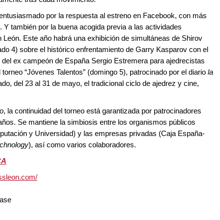
tá entusiasmado por la respuesta al estreno en Facebook, con más
. Y también por la buena acogida previa a las actividades
 León. Este año habrá una exhibición de simultáneas de Shirov
ado 4) sobre el histórico enfrentamiento de Garry Kasparov con el
l del ex campeón de España Sergio Estremera para ajedrecistas
el torneo “Jóvenes Talentos” (domingo 5), patrocinado por el diario
la
, del 23 al 31 de mayo, el tradicional ciclo de ajedrez y cine,
to
, la continuidad del torneo está garantizada por patrocinadores
s. Se mantiene la simbiosis entre los organismos públicos
Diputación y Universidad) y las empresas privadas (Caja España-
echnology
), así como varios colaboradores.
CA
ssleon.com/
Base