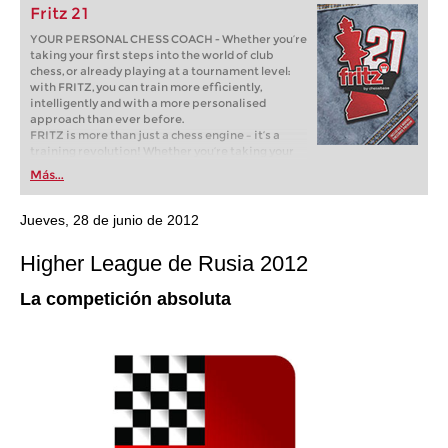
Fritz 21
YOUR PERSONAL CHESS COACH - Whether you’re
taking your first steps into the world of club
chess, or already playing at a tournament level:
with FRITZ, you can train more efficiently,
intelligently and with a more personalised
approach than ever before.
FRITZ is more than just a chess engine – it’s a
training revolution! Whether you’re taking your
first steps into the world of club chess, or already
Más...
playing at a tournament level: with FRITZ, you can
train more efficiently, intelligently and with a
more personalised approach than ever before.
Jueves, 28 de junio de 2012
Higher League de Rusia 2012
La competición absoluta