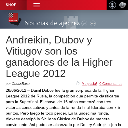
SHOP
TOGGLE
NAVIGATION
Noticias de ajedrez
Andreikin, Dubov y
Vitiugov son los
ganadores de la Higher
League 2012
por ChessBase
Me gusta!
|
0 Comentarios
28/06/2012 – Daniil Dubov fue la gran sorpresa de la Higher
League 2012 de Rusia, la competición que permite clasificarse
para la Superfinal. El chaval de 16 años comenzó con tres
victorias consecutivas y antes de la ronda final lideraba con 7,5
puntos. Pero luego le tocó perder. En la undécima ronda,
Alexeev destripó la Siciliana Clásica de Dubov de manera
convincente. Así pudo ser alcanzado por Dmitry Andrejkin (en la