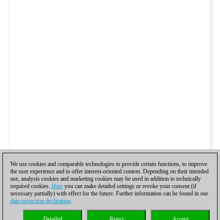
We use cookies and comparable technologies to provide certain functions, to improve
the user experience and to offer interest-oriented content. Depending on their intended
use, analysis cookies and marketing cookies may be used in addition to technically
required cookies.
Here
you can make detailed settings or revoke your consent (if
necessary partially) with effect for the future. Further information can be found in our
data protection declaration
.
Detailed
Reject
Accept