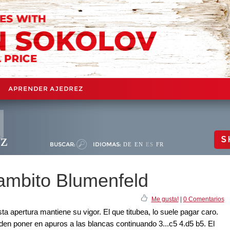
APRENDER AJEDREZ
ez
S
BUSCAR:
IDIOMAS:
DE
EN
ES
FR
ambito Blumenfeld
Me gusta!
|
0 Comentarios
a apertura mantiene su vigor. El que titubea, lo suele pagar caro.
den poner en apuros a las blancas continuando 3...c5 4.d5 b5. El