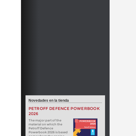
Novedades en la tienda
PETROFF DEFENCE POWERBOOK
2026
The major part of the
material on which the
Petroff Defence
Powerbook 2026 is based