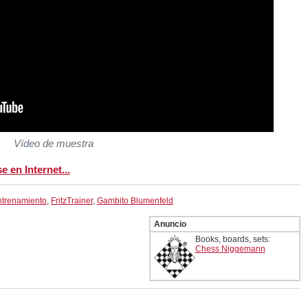
Vídeo de muestra
 en Internet...
trenamiento
,
FritzTrainer
,
Gambito Blumenfeld
Anuncio
Books, boards, sets:
Chess Niggemann