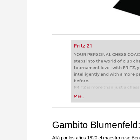
Fritz 21
YOUR PERSONAL CHESS COACH - 
steps into the world of club che
tournament level: with FRITZ, y
intelligently and with a more 
before.
FRITZ is more than just a chess 
Whether you’re taking your firs
Más...
or already playing at a tournam
more efficiently, intelligently
approach than ever before.
Gambito Blumenfeld:
Allá por los años 1920 el maestro ruso Be