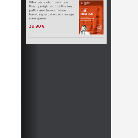
Why memorising endless
theory might not be the best
path - and how an idea-
based repertoire can change
your game.
39,90 €