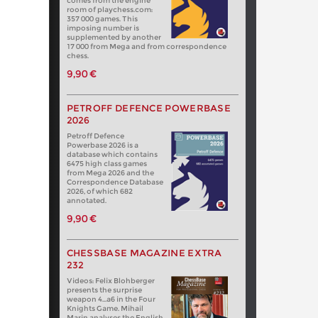
comes from the engine
room of playchess.com:
357 000 games. This
imposing number is
supplemented by another
17 000 from Mega and from correspondence
chess.
9,90 €
PETROFF DEFENCE POWERBASE
2026
Petroff Defence
Powerbase 2026 is a
database which contains
6475 high class games
from Mega 2026 and the
Correspondence Database
2026, of which 682
annotated.
9,90 €
CHESSBASE MAGAZINE EXTRA
232
Videos: Felix Blohberger
presents the surprise
weapon 4…a6 in the Four
Knights Game. Mihail
Marin analyses the English