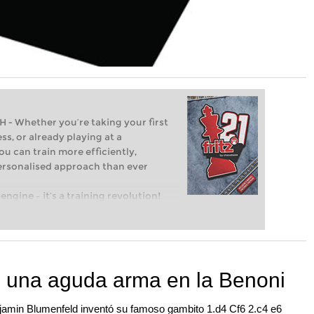
Whether you’re taking your first
ss, or already playing at a
ou can train more efficiently,
personalised approach than ever
engine – it’s a training revolution!
t steps into the world of club chess,
ent level: with FRITZ, you can train
 and with a more personalised
 una aguda arma en la Benoni
njamin Blumenfeld inventó su famoso gambito 1.d4 Cf6 2.c4 e6