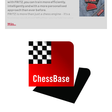
with FRITZ, you can train more efficiently,
intelligently and with a more personalised
approach than ever before.
FRITZ is more than just a chess engine – it’s a
training revolution! Whether you’re taking your
first steps into the world of club chess, or already
Más...
playing at a tournament level: with FRITZ, you can
train more efficiently, intelligently and with a
more personalised approach than ever before.