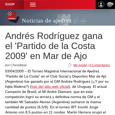
SHOP
TOGGLE
NAVIGATION
Noticias de ajedrez
Andrés Rodríguez gana
el 'Partido de la Costa
2009' en Mar de Ajo
por ChessBase
Me gusta!
|
0 Comentarios
03/04/2009 – El Torneo Magistral Internacional de Ajedrez
“Partido de La Costa” en el Club Social y Deportivo Mar de Ajó
(Argentina) fue ganado por el GM Andrés Rodríguez (¿Y por su
hijita Malena?) (
foto del sitio web oficial
), de Uruguay. El actual
Campeón de Brasil, el MI André Diamant, que en esta
competición logró su tercera y definitiva norma de GM y el
también MI Salvador Alonso (Argentina) sumaron la misma
cantidad de puntos (6,5/9). En el torneo IRT triunfó Jorge
Antonio con 8,5 puntos en 11 rondas. Martin Herrera ocupó el