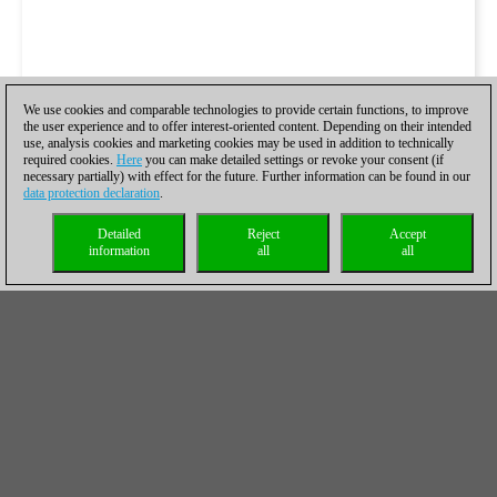
We use cookies and comparable technologies to provide certain functions, to improve
the user experience and to offer interest-oriented content. Depending on their intended
use, analysis cookies and marketing cookies may be used in addition to technically
required cookies.
Here
you can make detailed settings or revoke your consent (if
necessary partially) with effect for the future. Further information can be found in our
data protection declaration
.
Detailed
Reject
Accept
information
all
all