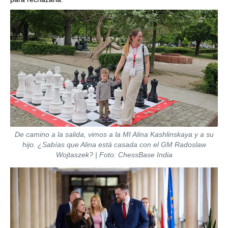
De camino a la salida, vimos a la MI Alina Kashlinskaya y a su
hijo. ¿Sabías que Alina está casada con el GM Radoslaw
Wojtaszek? | Foto: ChessBase India