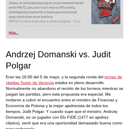
chess, or already playing at a tournament level:
with FRITZ, you can train more efficiently,
intelligently and with a more personalised
approach than ever before.
FRITZ is more than just a chess engine – it’s a
training revolution! Whether you’re taking your
first steps into the world of club chess, or already
Más...
playing at a tournament level: with FRITZ, you can
train more efficiently, intelligently and with a
more personalised approach than ever before.
Andrzej Domanski vs. Judit
Polgar
Eran las 16:00 del 5 de mayo, y la segunda ronda del
torneo de
rápidas Super de Varsovia
estaba en pleno desarrollo.
Normalmente no abandono el recinto de los torneos mientras se
juegan las partidas, pero esta propuesta era especial. Me
invitaron a cubrir el encuentro entre el ministro de Finanzas y
Economía de Polonia y la mejor ajedrecista de todos los
tiempos, Judit Polgar. Y cuando supe que el ministro, Andrzej
Domanski, es un jugador con Elo FIDE (1477 en ajedrez
clásico), sentí que era una oportunidad demasiado buena como
para rechazarla.