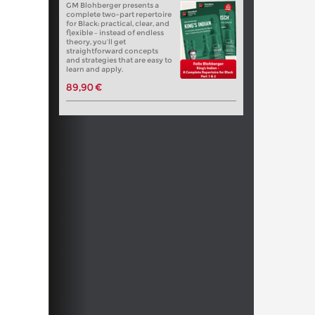
GM Blohberger presents a
complete two-part repertoire
for Black: practical, clear, and
flexible – instead of endless
theory, you’ll get
straightforward concepts
and strategies that are easy to
learn and apply.
89,90 €