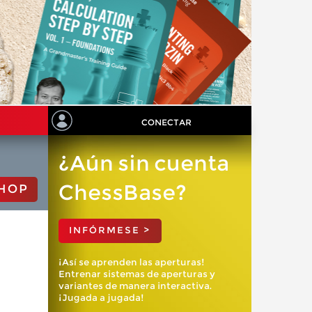
CONECTAR
¿Aún sin cuenta
ChessBase?
HOP
INFÓRMESE >
¡Así se aprenden las aperturas!
Entrenar sistemas de aperturas y
variantes de manera interactiva.
¡Jugada a jugada!