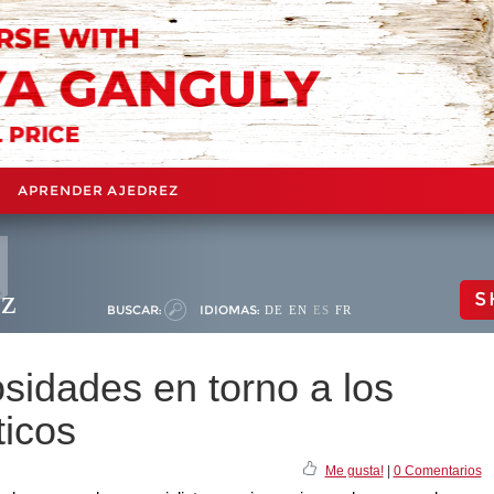
APRENDER AJEDREZ
ez
S
BUSCAR:
IDIOMAS:
DE
EN
ES
FR
sidades en torno a los
ticos
Me gusta!
|
0 Comentarios