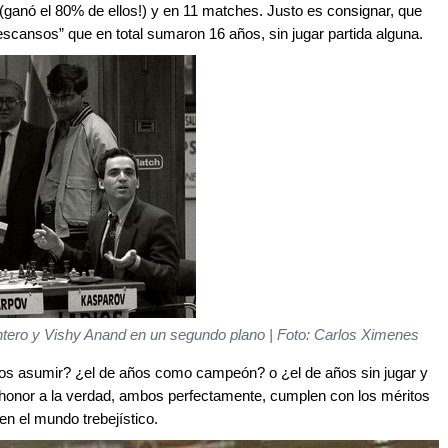
(ganó el 80% de ellos!) y en 11 matches. Justo es consignar, que
escansos” que en total sumaron 16 años, sin jugar partida alguna.
tero y Vishy Anand en un segundo plano | Foto: Carlos Ximenes
s asumir? ¿el de años como campeón? o ¿el de años sin jugar y
n honor a la verdad, ambos perfectamente, cumplen con los méritos
n el mundo trebejístico.