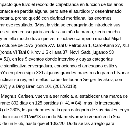
 impacto que tuvo el récord de Capablanca en función de los años
onarca en partida alguna, pero ante el aturdidor y desenfrenado
anetaria, pronto quedó con claridad meridiana, las enormes
rar ese resultado. (Mas, la vida se encargaría de introducir sus
ues si bien conseguiría acortar a un año la marca, sería mucho
y en ello mucho tuvo que ver el octavo campeón mundial Mijail
e octubre de 1973 (ronda XV. Tahl 0 Petrosian 1, Caro-Kann 27, XLI
onda VI Tahl 0 Kirov 1 Siciliana 37, Novi Sad), jugando 98
 51), en los 9 eventos donde intervino y cuyas categorías
 de significativa envergadura, conociendo el arriesgado estilo y
aYa en pleno siglo XXI algunos grandes maestros lograron hilvanar
inclinar su rey, entre ellos, cabe destacar a Sergei Tiviakov, con
007) y a Ding Liren con 101 (2017/2018).
 Magnus Carlsen, vuelve a ser noticia, al establecer una marca de
rante 802 días en 125 partidas (+ 41 = 84), mas, lo interesante
R) de 2805, lo que demuestra la gran categoría de sus rivales, cuya
dio inicio el 31/viii/18 cuando Mamedyarov lo venció en la 9na
es de un E 65, hasta que el 10/x/20, Duda se las arregló para
.