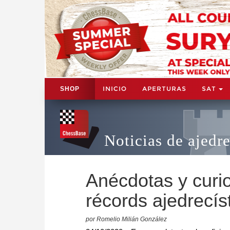
INICIO
APERTURAS
SAT
SHOP
Noticias de ajedr
Anécdotas y curio
récords ajedrecís
por Romelio Milián González