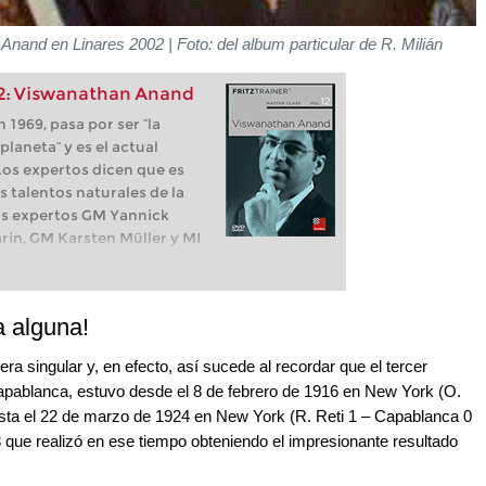
Anand en Linares 2002 | Foto: del album particular de R. Milián
12: Viswanathan Anand
 1969, pasa por ser “la
laneta“ y es el actual
os expertos dicen que es
 talentos naturales de la
Los expertos GM Yannick
arin, GM Karsten Müller y MI
as partidas de Vishy Anand y
pueden armar las partidas
a estratégico para presionar
a alguna!
a jugar los finales con la
 ganar la partida.
 singular y, en efecto, así sucede al recordar que el tercer
pablanca, estuvo desde el 8 de febrero de 1916 en New York (O.
sta el 22 de marzo de 1924 en New York (R. Reti 1 – Capablanca 0
3 que realizó en ese tiempo obteniendo el impresionante resultado