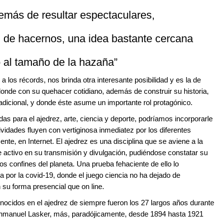
emás de resultar espectaculares,
d de hacernos, una idea bastante cercana
 al tamaño de la hazaña”
a los récords, nos brinda otra interesante posibilidad y es la de
donde con su quehacer cotidiano, además de construir su historia,
adicional, y donde éste asume un importante rol protagónico.
as para el ajedrez, arte, ciencia y deporte, podríamos incorporarle
vidades fluyen con vertiginosa inmediatez por los diferentes
e, en Internet. El ajedrez es una disciplina que se aviene a la
e activo en su transmisión y divulgación, pudiéndose constatar su
os confines del planeta. Una prueba fehaciente de ello lo
por la covid-19, donde el juego ciencia no ha dejado de
n su forma presencial que on line.
ocidos en el ajedrez de siempre fueron los 27 largos años durante
nmanuel Lasker, más, paradójicamente, desde 1894 hasta 1921