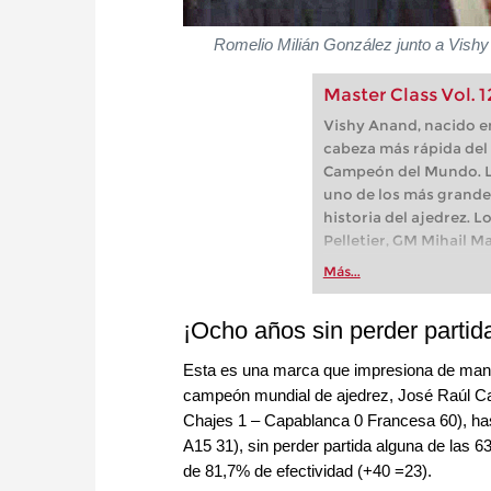
Romelio Milián González junto a Vishy 
Master Class Vol. 
Vishy Anand, nacido en
cabeza más rápida del p
Campeón del Mundo. L
uno de los más grandes
historia del ajedrez. 
Pelletier, GM Mihail M
Oliver Reeh explican l
Más...
nos enseñan, como se 
desde un punto de vist
¡Ocho años sin perder partid
sobre el oponente y par
técnica apropiada para
Esta es una marca que impresiona de manera
campeón mundial de ajedrez, José Raúl Ca
Chajes 1 – Capablanca 0 Francesa 60), ha
A15 31), sin perder partida alguna de las 6
de 81,7% de efectividad (+40 =23).