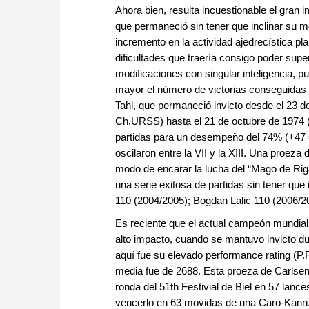
Ahora bien, resulta incuestionable el gran
que permaneció sin tener que inclinar su m
incremento en la actividad ajedrecística pl
dificultades que traería consigo poder supe
modificaciones con singular inteligencia, p
mayor el número de victorias conseguidas 
Tahl, que permaneció invicto desde el 23 d
Ch.URSS) hasta el 21 de octubre de 1974 (r
partidas para un desempeño del 74% (+47 =
oscilaron entre la VII y la XIII. Una proeza
modo de encarar la lucha del “Mago de Rig
una serie exitosa de partidas sin tener que 
110 (2004/2005); Bogdan Lalic 110 (2006/2
Es reciente que el actual campeón mundial
alto impacto, cuando se mantuvo invicto du
aquí fue su elevado performance rating (P.
media fue de 2688. Esta proeza de Carlsen 
ronda del 51th Festivial de Biel en 57 lanc
vencerlo en 63 movidas de una Caro-Kann