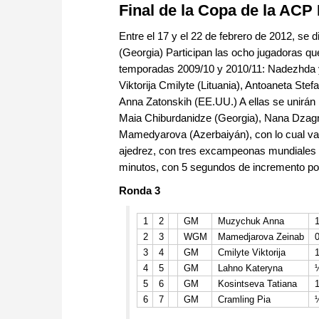
Final de la Copa de la AC
Entre el 17 y el 22 de febrero de 2012, se d
(Georgia) Participan las ocho jugadoras que
temporadas 2009/10 y 2010/11: Nadezhda y
Viktorija Cmilyte (Lituania), Antoaneta Ste
Anna Zatonskih (EE.UU.) A ellas se unirán 
Maia Chiburdanidze (Georgia), Nana Dzagn
Mamedyarova (Azerbaiyán), con lo cual va a
ajedrez, con tres excampeonas mundiales 
minutos, con 5 segundos de incremento po
Ronda 3
1
2
GM
Muzychuk Anna
1
2
3
WGM
Mamedjarova Zeinab
0
3
4
GM
Cmilyte Viktorija
1
4
5
GM
Lahno Kateryna
5
6
GM
Kosintseva Tatiana
1
6
7
GM
Cramling Pia