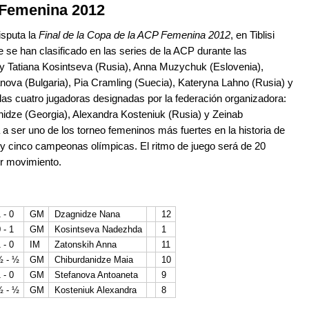
P Femenina 2012
isputa la
Final de la Copa de la ACP Femenina 2012
, en Tiblisi
 se han clasificado en las series de la ACP durante las
 Tatiana Kosintseva (Rusia), Anna Muzychuk (Eslovenia),
fanova (Bulgaria), Pia Cramling (Suecia), Kateryna Lahno (Rusia) y
las cuatro jugadoras designadas por la federación organizadora:
idze (Georgia), Alexandra Kosteniuk (Rusia) y Zeinab
 ser uno de los torneo femeninos más fuertes en la historia de
y cinco campeonas olímpicas. El ritmo de juego será de 20
r movimiento.
 - 0
GM
Dzagnidze Nana
12
 - 1
GM
Kosintseva Nadezhda
1
 - 0
IM
Zatonskih Anna
11
½ - ½
GM
Chiburdanidze Maia
10
 - 0
GM
Stefanova Antoaneta
9
½ - ½
GM
Kosteniuk Alexandra
8