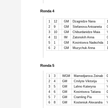
Ronda 4
1
12
GM
Dzagnidze Nana
2
9
GM
Stefanova Antoaneta
3
10
GM
Chiburdanidze Maia
4
11
IM
Zatonskih Anna
5
1
GM
Kosintseva Nadezhda
6
2
GM
Muzychuk Anna
Ronda 5
1
3
WGM
Mamedjarova Zeinab
0
2
4
GM
Cmilyte Viktorija
3
5
GM
Lahno Kateryna
4
6
GM
Kosintseva Tatiana
0
5
7
GM
Cramling Pia
6
8
GM
Kosteniuk Alexandra