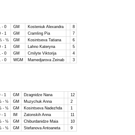
1 - 0
GM
Kosteniuk Alexandra
8
0 - 1
GM
Cramling Pia
7
½ - ½
GM
Kosintseva Tatiana
6
0 - 1
GM
Lahno Kateryna
5
1 - 0
GM
Cmilyte Viktorija
4
1 - 0
WGM
Mamedjarova Zeinab
3
 - 1
GM
Dzagnidze Nana
12
½ - ½
GM
Muzychuk Anna
2
½ - ½
GM
Kosintseva Nadezhda
1
 - 1
IM
Zatonskih Anna
11
½ - ½
GM
Chiburdanidze Maia
10
½ - ½
GM
Stefanova Antoaneta
9