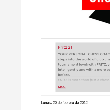
Fritz 21
YOUR PERSONAL CHESS COACH - 
steps into the world of club che
tournament level: with FRITZ, y
intelligently and with a more 
before.
FRITZ is more than just a chess 
Whether you’re taking your firs
Más...
or already playing at a tournam
more efficiently, intelligently
approach than ever before.
Lunes, 20 de febrero de 2012