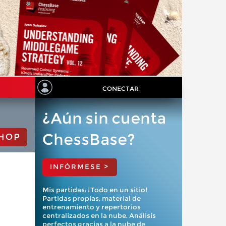
CONECTAR
¿Aún sin cuenta
ChessBase?
HOP
INFÓRMESE >
Mis partidas: ¡Todo en un sitio!
Partidas propias, material de
entrenamiento y repertorios
centralizados en la nube. Análisis
perfectos gracias a la nube de