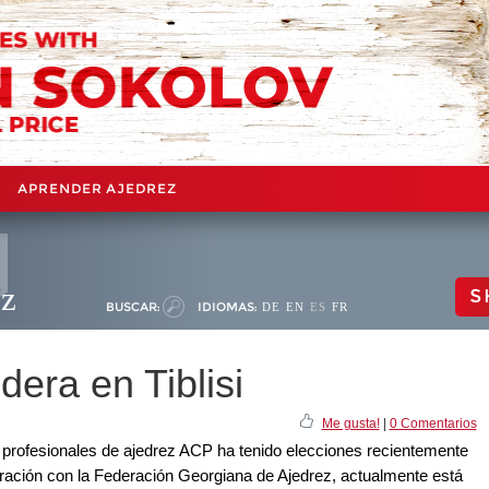
APRENDER AJEDREZ
ez
S
BUSCAR:
IDIOMAS:
DE
EN
ES
FR
era en Tiblisi
Me gusta!
|
0 Comentarios
 profesionales de ajedrez ACP ha tenido elecciones recientemente
eración con la Federación Georgiana de Ajedrez, actualmente está