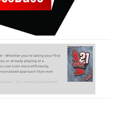
Whether you’re taking your first
ss, or already playing at a
ou can train more efficiently,
personalised approach than ever
engine – it’s a training revolution!
t steps into the world of club chess,
ent level: with FRITZ, you can train
 and with a more personalised