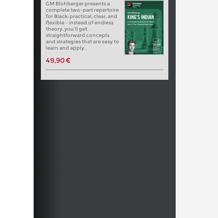
GM Blohberger presents a
complete two-part repertoire
for Black: practical, clear, and
flexible – instead of endless
theory, you’ll get
straightforward concepts
and strategies that are easy to
learn and apply.
49,90 €