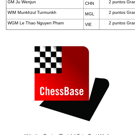
GM Ju Wenjun
2
puntos Gran
CHN
WIM Munkhzul Turmunkh
2
puntos Gran
MGL
WGM Le Thao Nguyen Pham
2
puntos Gran
VIE