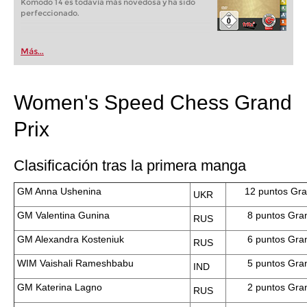
Komodo 14 es todavía más novedosa y ha sido
perfeccionado.
Más...
Women's Speed Chess Grand
Prix
Clasificación tras la primera manga
GM Anna Ushenina
12 puntos Gra
UKR
GM Valentina Gunina
8
puntos Gran
RUS
GM Alexandra Kosteniuk
6
puntos Gran
RUS
WIM Vaishali Rameshbabu
5
puntos Gran
IND
GM Katerina Lagno
2
puntos Gran
RUS