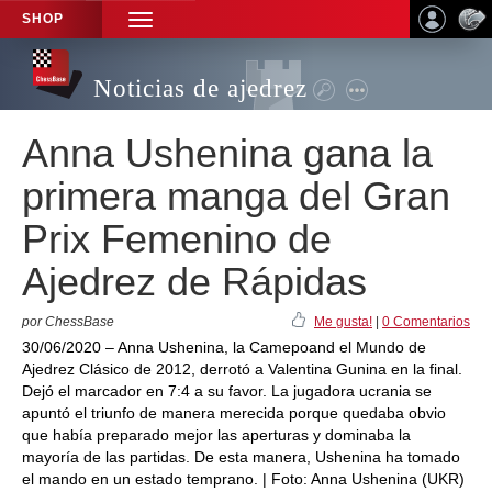
SHOP
TOGGLE
NAVIGATION
Noticias de ajedrez
Anna Ushenina gana la
primera manga del Gran
Prix Femenino de
Ajedrez de Rápidas
por ChessBase
Me gusta!
|
0 Comentarios
30/06/2020 – Anna Ushenina, la Camepoand el Mundo de
Ajedrez Clásico de 2012, derrotó a Valentina Gunina en la final.
Dejó el marcador en 7:4 a su favor. La jugadora ucrania se
apuntó el triunfo de manera merecida porque quedaba obvio
que había preparado mejor las aperturas y dominaba la
mayoría de las partidas. De esta manera, Ushenina ha tomado
el mando en un estado temprano. | Foto: Anna Ushenina (UKR)