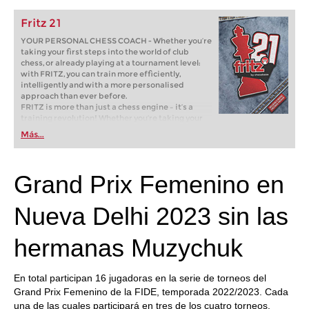
Fritz 21
YOUR PERSONAL CHESS COACH - Whether you’re
taking your first steps into the world of club
chess, or already playing at a tournament level:
with FRITZ, you can train more efficiently,
intelligently and with a more personalised
approach than ever before.
FRITZ is more than just a chess engine – it’s a
training revolution! Whether you’re taking your
first steps into the world of club chess, or already
Más...
playing at a tournament level: with FRITZ, you can
train more efficiently, intelligently and with a
more personalised approach than ever before.
Grand Prix Femenino en
Nueva Delhi 2023 sin las
hermanas Muzychuk
En total participan 16 jugadoras en la serie de torneos del
Grand Prix Femenino de la FIDE, temporada 2022/2023. Cada
una de las cuales participará en tres de los cuatro torneos.