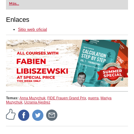
Más...
Enlaces
Sitio web oficial
Temas:
Anna Muzychuk
,
FIDE Frauen Grand Prix
,
guerra
,
Mariya
Muzychuk
,
Ucrania Ajedrez