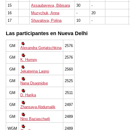
15
Assaubayeva, Bibisara
30
-
16
Muzychuk, Anna
-
20
17
Shuvalova, Polina
10
-
Las participantes en Nueva Delhi
GM
2576
Alexandra Gorjatschkina
GM
2576
K. Humpy
GM
2560
Jekaterina Lagno
GM
2525
Nana Dsagnidse
GM
2511
D. Harika
GM
2497
Zhansaya Abdumalik
GM
2489
Nino Baziaschwili
WGM
2489