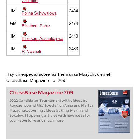
Zhu Jiner
IM
2484
Polina Schuwalowa
GM
2474
Elisabeth Pähtz
IM
2440
Bibissara Assaubajewa
IM
2433
R. Vaishali
Hay un especial sobre las hermanas Muzychuk en el
ChessBase Magazine no. 209:
ChessBase Magazine 209
2022 Candidates Tournament with videos by
Rogozenco and Ris, "Special" on Anna and Mariya
Muzychuk, opening videos by King, Marin and
Sokolov. 11 opening articles with new ideas for
your repertoire and much more.