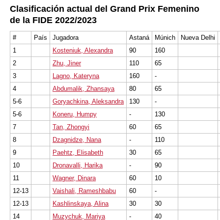
Clasificación actual del Grand Prix Femenino
de la FIDE 2022/2023
#
País
Jugadora
Astaná
Múnich
Nueva Delhi
1
Kosteniuk, Alexandra
90
160
2
Zhu, Jiner
110
65
3
Lagno, Kateryna
160
-
4
Abdumalik, Zhansaya
80
65
5-6
Goryachkina, Aleksandra
130
-
5-6
Koneru, Humpy
-
130
7
Tan, Zhongyi
60
65
8
Dzagnidze, Nana
-
110
9
Paehtz, Elisabeth
30
65
10
Dronavalli, Harika
-
90
11
Wagner, Dinara
60
10
12-13
Vaishali, Rameshbabu
60
-
12-13
Kashlinskaya, Alina
30
30
14
Muzychuk, Mariya
-
40