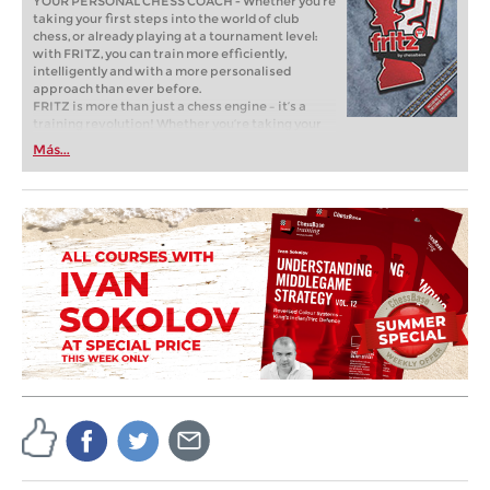
YOUR PERSONAL CHESS COACH - Whether you’re
taking your first steps into the world of club
chess, or already playing at a tournament level:
with FRITZ, you can train more efficiently,
intelligently and with a more personalised
approach than ever before.
FRITZ is more than just a chess engine – it’s a
training revolution! Whether you’re taking your
first steps into the world of club chess, or already
Más...
playing at a tournament level: with FRITZ, you can
train more efficiently, intelligently and with a
more personalised approach than ever before.