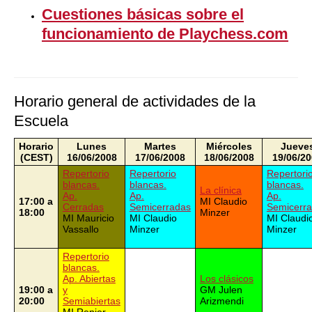
Cuestiones básicas sobre el
funcionamiento de Playchess.com
Horario general de actividades de la
Escuela
Horario
Lunes
Martes
Miércoles
Jueve
(CEST)
16/06/2008
17/06/2008
18/06/2008
19/06/2
Repertorio
Repertorio
Repertori
blancas.
blancas.
blancas.
La clínica
Ap.
Ap.
Ap.
17:00 a
MI Claudio
Cerradas
Semicerradas
Semicerr
18:00
Minzer
MI Mauricio
MI Claudio
MI Claudi
Vassallo
Minzer
Minzer
Repertorio
blancas.
Ap. Abiertas
Los clásicos
19:00 a
y
GM Julen
20:00
Semiabiertas
Arizmendi