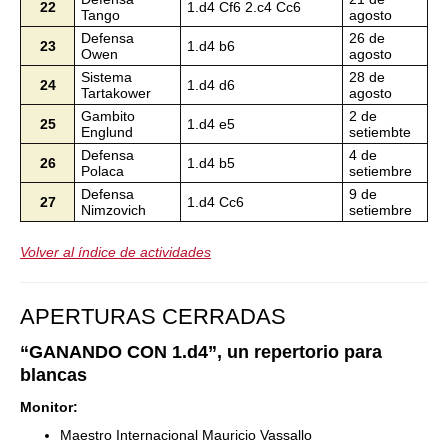
22
1.d4 Cf6 2.c4 Cc6
Tango
agosto
Defensa
26 de
23
1.d4 b6
Owen
agosto
Sistema
28 de
24
1.d4 d6
Tartakower
agosto
Gambito
2 de
25
1.d4 e5
Englund
setiembte
Defensa
4 de
26
1.d4 b5
Polaca
setiembre
Defensa
9 de
27
1.d4 Cc6
Nimzovich
setiembre
Volver al índice de actividades
APERTURAS CERRADAS
“GANANDO CON 1.d4”, un repertorio para
blancas
Monitor:
Maestro Internacional Mauricio Vassallo