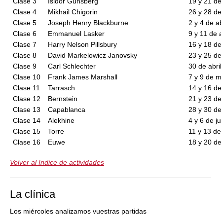
Clase 3
Isidor Gunsberg
19 y 21 d
Clase 4
Mikhail Chigorin
26 y 28 d
Clase 5
Joseph Henry Blackburne
2 y 4 de ab
Clase 6
Emmanuel Lasker
9 y 11 de a
Clase 7
Harry Nelson Pillsbury
16 y 18 de
Clase 8
David Markelowicz Janovsky
23 y 25 de
Clase 9
Carl Schlechter
30 de abri
Clase 10
Frank James Marshall
7 y 9 de 
Clase 11
Tarrasch
14 y 16 d
Clase 12
Bernstein
21 y 23 d
Clase 13
Capablanca
28 y 30 d
Clase 14
Alekhine
4 y 6 de j
Clase 15
Torre
11 y 13 de
Clase 16
Euwe
18 y 20 de
Volver al índice de actividades
La clínica
Los miércoles analizamos vuestras partidas