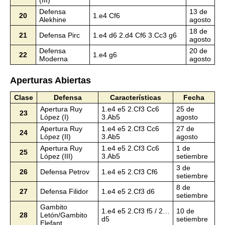
(III)
Defensa
13 de
20
1.e4 Cf6
Alekhine
agosto
18 de
21
Defensa Pirc
1.e4 d6 2.d4 Cf6 3.Cc3 g6
agosto
Defensa
20 de
22
1.e4 g6
Moderna
agosto
Aperturas Abiertas
Clase
Defensa
Características
Fecha
Apertura Ruy
1.e4 e5 2.Cf3 Cc6
25 de
23
López (I)
3.Ab5
agosto
Apertura Ruy
1.e4 e5 2.Cf3 Cc6
27 de
24
López (II)
3.Ab5
agosto
Apertura Ruy
1.e4 e5 2.Cf3 Cc6
1 de
25
López (III)
3.Ab5
setiembre
3 de
26
Defensa Petrov
1.e4 e5 2.Cf3 Cf6
setiembre
8 de
27
Defensa Filidor
1.e4 e5 2.Cf3 d6
setiembre
Gambito
1.e4 e5 2.Cf3 f5 / 2…
10 de
28
Letón/Gambito
d5
setiembre
Elefant