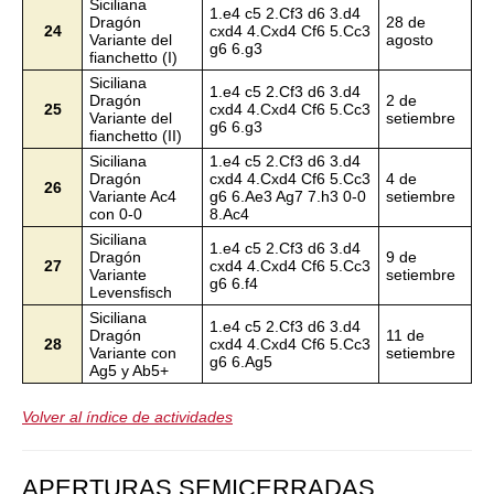
Siciliana
1.e4 c5 2.Cf3 d6 3.d4
Dragón
28 de
24
cxd4 4.Cxd4 Cf6 5.Cc3
Variante del
agosto
g6 6.g3
fianchetto (I)
Siciliana
1.e4 c5 2.Cf3 d6 3.d4
Dragón
2 de
25
cxd4 4.Cxd4 Cf6 5.Cc3
Variante del
setiembre
g6 6.g3
fianchetto (II)
Siciliana
1.e4 c5 2.Cf3 d6 3.d4
Dragón
cxd4 4.Cxd4 Cf6 5.Cc3
4 de
26
Variante Ac4
g6 6.Ae3 Ag7 7.h3 0-0
setiembre
con 0-0
8.Ac4
Siciliana
1.e4 c5 2.Cf3 d6 3.d4
Dragón
9 de
27
cxd4 4.Cxd4 Cf6 5.Cc3
Variante
setiembre
g6 6.f4
Levensfisch
Siciliana
1.e4 c5 2.Cf3 d6 3.d4
Dragón
11 de
28
cxd4 4.Cxd4 Cf6 5.Cc3
Variante con
setiembre
g6 6.Ag5
Ag5 y Ab5+
Volver al índice de actividades
APERTURAS SEMICERRADAS