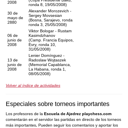
(Copa Presidente Bakú,
2008
ronda 8, 19/05/2008)
Alexander Morozevich -
30 de
Sergey Movsesian
mayo de
(Bosna, Sarajevo, ronda
2880
ronda 3, 25/05/2008)
Viktor Bologar - Rustam
06 de
Kasimdzhanov
junio de
(Camp. Francia Equipos,
2008
Evry, ronda 10,
31/05/2008)
Lenier Domínguez -
13 de
Radoslaw Wojtaszek
junio de
(Memorial Capablanca,
2008
La Habana, ronda 1,
08/05/2008)
Volver al índice de actividades
Especiales sobre torneos importantes
Los profesores de la
Escuela de Ajedrez playchess.com
comentarán en el servidor las partidas en directo de los torneos
más importantes
.
Pueden seguir los comentarios y aportar los