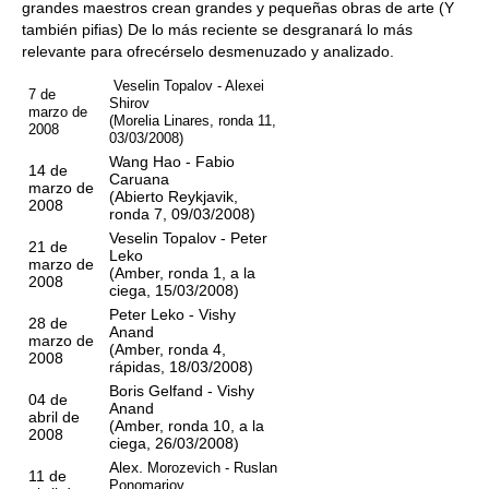
grandes maestros crean grandes y pequeñas obras de arte (Y
también pifias) De lo más reciente se desgranará lo más
relevante para ofrecérselo desmenuzado y analizado.
Veselin Topalov - Alexei
7 de
Shirov
marzo de
(Morelia Linares, ronda 11,
2008
03/03/2008)
Wang Hao - Fabio
14 de
Caruana
marzo de
(Abierto Reykjavik,
2008
ronda 7, 09/03/2008)
Veselin Topalov - Peter
21 de
Leko
marzo de
(Amber, ronda 1, a la
2008
ciega, 15/03/2008)
Peter Leko - Vishy
28 de
Anand
marzo de
(Amber, ronda 4,
2008
rápidas, 18/03/2008)
Boris Gelfand - Vishy
04 de
Anand
abril de
(Amber, ronda 10, a la
2008
ciega, 26/03/2008)
Alex.
Morozevich - Ruslan
11 de
Ponomariov