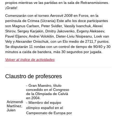
propios mientras ve las partidas en la sala de Retransmisiones.
¡Gratis!
Comenzarán con el torneo
Aerosvit 2008
en Foros, en la
península de Crimea (Ucrania) Este año los doce participantes
son Magnus Carlsen, Peter Svidler, Vassily Ivanchuk, Alexei
Shirov, Sergey Karjakin, Dmitry Jakovenko, Evgeny Alekseev,
Pavel Eljanov, Andrei Volokitin, Dieter-Liviu Nisipeanu, Loek van
Vely y Alexander Onischuk, con un Elo medio de 2711,7 puntos.
Se disputarán 11 rondas con un control de tiempo de 90/40 y 30
minutos a caída de bandera, más 30 segundos por jugada.
Volver al índice de actividades
Claustro de profesores
- Gran Maestro, título
concedido en el Congreso
de la Olimpiada de Calvià
en 2004.
Arizmendi
- Miembro del equipo
Martínez,
olímpico español en el
Julen
Campeonato de Europa por