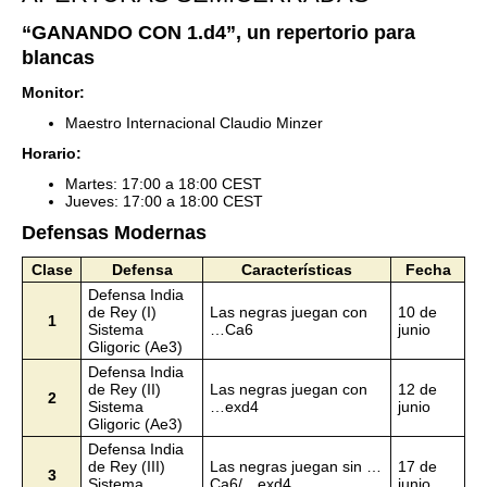
“GANANDO CON 1.d4”, un repertorio para
blancas
Monitor:
Maestro Internacional Claudio Minzer
Horario:
Martes: 17:00 a 18:00 CEST
Jueves: 17:00 a 18:00 CEST
Defensas Modernas
Clase
Defensa
Características
Fecha
Defensa India
de Rey (I)
Las negras juegan con
10 de
1
Sistema
…Ca6
junio
Gligoric (Ae3)
Defensa India
de Rey (II)
Las negras juegan con
12 de
2
Sistema
…exd4
junio
Gligoric (Ae3)
Defensa India
de Rey (III)
Las negras juegan sin …
17 de
3
Sistema
Ca6/…exd4
junio