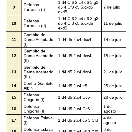
1.d4 Cf6 2.c4 e6 3.g3
Defensa
9
d5 4.Cf3 c5 5.cxd5
7 de julio
Tarrasch (I)
exd5
1.d4 Cf6 2.c4 e6 3.g3
Defensa
10
d5 4.Cf3 c5 5.cxd5
11 de julio
Tarrasch (II)
exd5
Gambito de
11
Dama Aceptado
1.d4 d5 2.c4 dxc4
14 de julio
(I)
Gambito de
12
Dama Aceptado
1.d4 d5 2.c4 dxc4
18 de julio
(II)
Gambito de
13
Dama Aceptado
1.d4 d5 2.c4 dxc4
21 de julio
(III)
Contra-Gambito
14
1.d4 d5 2.c4 e5
25 de julio
Albin
Defensa
15
1.d4 d5 2.c4 Cc6
28 de julio
Chigorin (I)
Defensa
1 de
16
1.d4 d5 2.c4 Cc6
Chigorin (II)
agosto
Defensa Eslava
4 de
17
1.d4 d5 2.c4 c6 3.Cf3
(I)
agosto
Defensa Eslava
8 de
18
1.d4 d5 2.c4 c6 3.Cf3