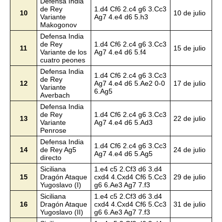
Defensa India
de Rey
1.d4 Cf6 2.c4 g6 3.Cc3
10
10 de julio
Variante
Ag7 4.e4 d6 5.h3
Makogonov
Defensa India
de Rey
1.d4 Cf6 2.c4 g6 3.Cc3
11
15 de julio
Variante de los
Ag7 4.e4 d6 5.f4
cuatro peones
Defensa India
1.d4 Cf6 2.c4 g6 3.Cc3
de Rey
12
Ag7 4.e4 d6 5.Ae2 0-0
17 de julio
Variante
6.Ag5
Averbach
Defensa India
de Rey
1.d4 Cf6 2.c4 g6 3.Cc3
13
22 de julio
Variante
Ag7 4.e4 d6 5.Ad3
Penrose
Defensa India
1.d4 Cf6 2.c4 g6 3.Cc3
14
de Rey Ag5
24 de julio
Ag7 4.e4 d6 5.Ag5
directo
Siciliana
1.e4 c5 2.Cf3 d6 3.d4
15
Dragón Ataque
cxd4 4.Cxd4 Cf6 5.Cc3
29 de julio
Yugoslavo (I)
g6 6.Ae3 Ag7 7.f3
Siciliana
1.e4 c5 2.Cf3 d6 3.d4
16
Dragón Ataque
cxd4 4.Cxd4 Cf6 5.Cc3
31 de julio
Yugoslavo (II)
g6 6.Ae3 Ag7 7.f3