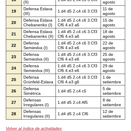
(II)
agosto
Defensa Eslava
11 de
19
1.d4 d5 2.c4 c6 3.Cf3
(III)
agosto
Defensa Eslava
1.d4 d5 2.c4 c6 3.Cf3
15 de
20
Chebanenko (I)
Cf6 4.e3 a6
agosto
Defensa Eslava
1.d4 d5 2.c4 c6 3.Cf3
18 de
21
Chebanenko (II)
Cf6 4.e3 a6
agosto
Defensa
1.d4 d5 2.c4 c6 3.Cf3
22 de
22
Semieslva (I)
Cf6 4.e3 e6
agosto
Defensa
1.d4 d5 2.c4 c6 3.Cf3
25 de
23
Semieslva (II)
Cf6 4.e3 e6
agosto
Defensa
1.d4 d5 2.c4 c6 3.Cf3
29 de
24
Semieslva (III)
Cf6 4.e3 e6
agosto
Defensa
1.d4 d5 2.c4 c6 3.Cf3
1 de
25
Grünfeld-Eslava
Cf6 4.e3 g6
setiembre
Defensa
5 de
26
1.d4 d5 2.c4 c5
Simétrica
setiembre
Defensas
8 de
27
1.d4 d5 2.c4 Af5
Irregulares (I)
setiembre
Defensas
12 de
28
1.d4 d5 2.c4 Cf6
Irregulares (II)
setiembre
Volver al índice de actividades