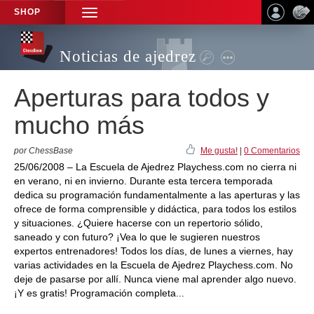
SHOP
TOGGLE
NAVIGATION
Noticias de ajedrez
Aperturas para todos y
mucho más
por ChessBase
Me gusta!
|
0 Comentarios
25/06/2008 – La Escuela de Ajedrez Playchess.com no cierra ni
en verano, ni en invierno. Durante esta tercera temporada
dedica su programación fundamentalmente a las aperturas y las
ofrece de forma comprensible y didáctica, para todos los estilos
y situaciones. ¿Quiere hacerse con un repertorio sólido,
saneado y con futuro? ¡Vea lo que le sugieren nuestros
expertos entrenadores! Todos los días, de lunes a viernes, hay
varias actividades en la Escuela de Ajedrez Playchess.com. No
deje de pasarse por allí. Nunca viene mal aprender algo nuevo.
¡Y es gratis! Programación completa...