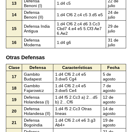
Defensa
22 de
13
1.d4 c5
Benoni (I)
julio
Defensa
24 de
14
1.d4 Cf6 2.c4 c5 3.d5 e5
Benoni (II)
julio
1.d4 Cf6 2.c4 d6 3.Cc3
Defensa India
29 de
15
Cbd7 4.e4 e5 5.Cf3 Ae7
Antigua
julio
6.Ae2
Defensa
31 de
16
1.d4 g6
Moderna
julio
Otras Defensas
Clase
Defensa
Características
Fecha
Gambito
1.d4 Cf6 2.c4 e5
5 de
17
Budapest
3.dxe5 Cg4
agosto
Gambito
1.d4 Cf6 2.c4 e5
7 de
18
Fajarowicz
3.dxe5 Ce4
agosto
Defensa
1.d4 f5 2.Cc3 a) 2…d5
12 de
19
Holandesa (I)
b) 2…Cf6
agosto
Defensa
1.d4 f5 2.Cc3 Otras
14 de
20
Holandesa (II)
líneas
agosto
Defensa
1.d4 Cf6 2.c4 e6 3.g3
19 de
21
Bogoindia
Ab4+
agosto
Defensa
21 de