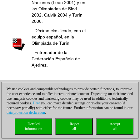
Naciones (León 2001) y en
las Olimpiadas de Bled
2002, Calvià 2004 y Turín
2006.
- Décimo clasificado, con el
equipo español, en la
Olimpiada de Turín.
- Entrenador de la
Federación Española de
Ajedrez.
- Maestro Internacional
desde el año 2004
We use cookies and comparable technologies to provide certain functions, to improve
- Miembro del equipo
the user experience and to offer interest-oriented content. Depending on their intended
use, analysis cookies and marketing cookies may be used in addition to technically
Castellanos
olímpico chileno en 2
required cookies.
Here
you can make detailed settings or revoke your consent (if
Rodríguez,
ocasiones: Calviá 2004 y
necessary partially) with effect for the future. Further information can be found in our
Renier
Turín 2006.
data protection declaration
.
- Campeón del torneo
Detailed
Reject
Accept
Internacional ''Open
information
all
all
Ciudad de Albacete 2005''
donde obtuvo la primera