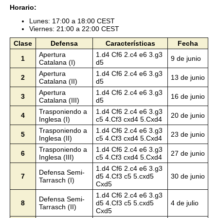
Horario:
Lunes: 17:00 a 18:00 CEST
Viernes: 21:00 a 22:00 CEST
Clase
Defensa
Características
Fecha
Apertura
1.d4 Cf6 2.c4 e6 3.g3
1
9 de junio
Catalana (I)
d5
Apertura
1.d4 Cf6 2.c4 e6 3.g3
2
13 de junio
Catalana (II)
d5
Apertura
1.d4 Cf6 2.c4 e6 3.g3
3
16 de junio
Catalana (III)
d5
Trasponiendo a
1.d4 Cf6 2.c4 e6 3.g3
4
20 de junio
Inglesa (I)
c5 4.Cf3 cxd4 5.Cxd4
Trasponiendo a
1.d4 Cf6 2.c4 e6 3.g3
5
23 de junio
Inglesa (II)
c5 4.Cf3 cxd4 5.Cxd4
Trasponiendo a
1.d4 Cf6 2.c4 e6 3.g3
6
27 de junio
Inglesa (III)
c5 4.Cf3 cxd4 5.Cxd4
1.d4 Cf6 2.c4 e6 3.g3
Defensa Semi-
7
d5 4.Cf3 c5 5.cxd5
30 de junio
Tarrasch (I)
Cxd5
1.d4 Cf6 2.c4 e6 3.g3
Defensa Semi-
8
d5 4.Cf3 c5 5.cxd5
4 de julio
Tarrasch (II)
Cxd5