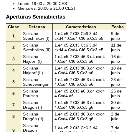
Lunes: 19:00 a 20:00 CEST
Miércoles: 20:00 a 21:00 CEST
Aperturas Semiabiertas
Clase
Defensa
Características
Fecha
Siciliana
1.e4 c5 2.Cf3 Cc6 3.d4
9 de
1
Sveshnikov (I)
cxd4 4.Cxd4 Cf6 5.Cc3 e5
junio
Siciliana
1.e4 c5 2.Cf3 Cc6 3.d4
11 de
2
Sveshnikov (II)
cxd4 4.Cxd4 Cf6 5.Cc3 e5
junio
Siciliana
1.e4 c5 2.Cf3 d6 3.d4 cxd4
16 de
3
Najdorf (I)
4.Cxd4 Cf6 5.Cc3 a6
junio
Siciliana
1.e4 c5 2.Cf3 d6 3.d4 cxd4
18 de
4
Najdorf (II)
4.Cxd4 Cf6 5.Cc3 a6
junio
Siciliana
1.e4 c5 2.Cf3 d6 3.d4 cxd4
23 de
5
Scheveningen
4.Cxd4 Cf6 5.Cc3 e6
junio
Siciliana
1.e4 c5 2.Cf3 e6 3.d4 cxd4
25 de
6
Paulsen
4.Cxd4 a6
junio
Siciliana
1.e4 c5 2.Cf3 d6 3.d4 cxd4
30 de
7
Dragón (I)
4.Cxd4 Cf6 5.Cc3 g6
junio
Siciliana
1.e4 c5 2.Cf3 d6 3.d4 cxd4
2 de
8
Dragón (II)
4.Cxd4 Cf6 5.Cc3 g6
julio
Siciliana
1.e4 c5 2.Cf3 Cc6 3.d4
7 de
9
Dragón