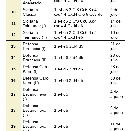
cxd4 4.Cxd4 g6
julio
Acelerado
Siciliana
1.e4 c5 2.Cf3 Cc6 3.d4
9 de
10
Clásica
cxd4 4.Cxd4 Cf6 5.Cc3 d6
julio
Siciliana
1.e4 c5 2.Cf3 Cc6 3.d4
14 de
11
Taimanov (I)
cxd4 4.Cxd4 e6
julio
Siciliana
1.e4 c5 2.Cf3 Cc6 3.d4
16 de
12
Taimanov (II)
cxd4 4.Cxd4 e6
julio
Defensa
21 de
13
1.e4 e6 2.d4 d5
Francesa (I)
julio
Defensa
23 de
14
1.e4 e6 2.d4 d5
Francesa (II)
julio
Defensa Caro
28 de
15
1.e4 c6 2.d4 d5
Kann (I)
julio
Defensa Caro
30 de
16
1.e4 c6 2.d4 d5
Kann (II)
julio
Defensa
4 de
17
Escandinava
1.e4 d5
agosto
(I)
Defensa
6 de
18
Escandinava
1.e4 d5
agosto
(II)
Defensa
11 de
19
Escandinava
1.e4 d5
agosto