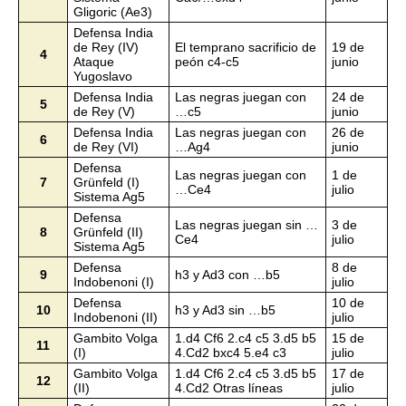
Gligoric (Ae3)
Defensa India
de Rey (IV)
El temprano sacrificio de
19 de
4
Ataque
peón c4-c5
junio
Yugoslavo
Defensa India
Las negras juegan con
24 de
5
de Rey (V)
…c5
junio
Defensa India
Las negras juegan con
26 de
6
de Rey (VI)
…Ag4
junio
Defensa
Las negras juegan con
1 de
7
Grünfeld (I)
…Ce4
julio
Sistema Ag5
Defensa
Las negras juegan sin …
3 de
8
Grünfeld (II)
Ce4
julio
Sistema Ag5
Defensa
8 de
9
h3 y Ad3 con …b5
Indobenoni (I)
julio
Defensa
10 de
10
h3 y Ad3 sin …b5
Indobenoni (II)
julio
Gambito Volga
1.d4 Cf6 2.c4 c5 3.d5 b5
15 de
11
(I)
4.Cd2 bxc4 5.e4 c3
julio
Gambito Volga
1.d4 Cf6 2.c4 c5 3.d5 b5
17 de
12
(II)
4.Cd2 Otras líneas
julio