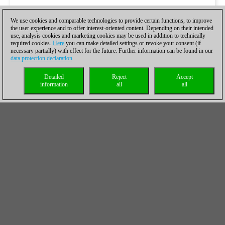
We use cookies and comparable technologies to provide certain functions, to improve
the user experience and to offer interest-oriented content. Depending on their intended
use, analysis cookies and marketing cookies may be used in addition to technically
required cookies.
Here
you can make detailed settings or revoke your consent (if
necessary partially) with effect for the future. Further information can be found in our
data protection declaration
.
Detailed
Reject
Accept
information
all
all