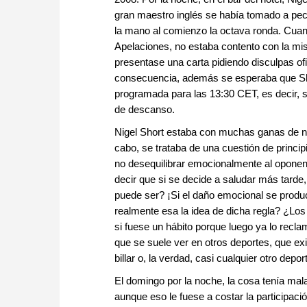
gran maestro inglés se había tomado a pec
la mano al comienzo la octava ronda. Cuando
Apelaciones, no estaba contento con la m
presentase una carta pidiendo disculpas of
consecuencia, además se esperaba que Short
programada para las 13:30 CET, es decir, 
de descanso.
Nigel Short estaba con muchas ganas de no j
cabo, se trataba de una cuestión de princip
no desequilibrar emocionalmente al oponent
decir que si se decide a saludar más tarde,
puede ser? ¡Si el daño emocional se prod
realmente esa la idea de dicha regla? ¿Los
si fuese un hábito porque luego ya lo recla
que se suele ver en otros deportes, que e
billar o, la verdad, casi cualquier otro depor
El domingo por la noche, la cosa tenía mala 
aunque eso le fuese a costar la participaci