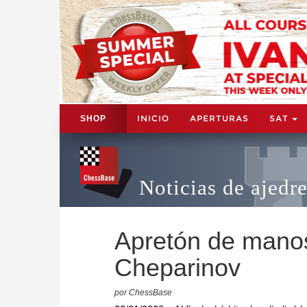
INICIO
APERTURAS
SAT
SHOP
Noticias de ajedr
Apretón de manos 
Cheparinov
por ChessBase