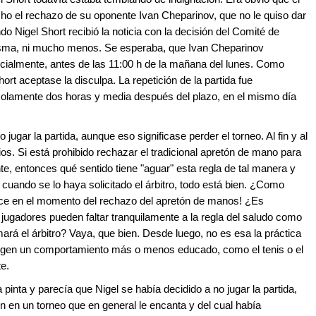
ho el rechazo de su oponente Ivan Cheparinov, que no le quiso dar
 Nigel Short recibió la noticia con la decisión del Comité de
isma, ni mucho menos. Se esperaba, que Ivan Cheparinov
icialmente, antes de las 11:00 h de la mañana del lunes. Como
 aceptase la disculpa. La repetición de la partida fue
solamente dos horas y media después del plazo, en el mismo día
ugar la partida, aunque eso significase perder el torneo. Al fin y al
ios. Si está prohibido rechazar el tradicional apretón de mano para
e, entonces qué sentido tiene "aguar" esta regla de tal manera y
 cuando se lo haya solicitado el árbitro, todo está bien. ¿Como
uce en el momento del rechazo del apretón de manos! ¿Es
 jugadores pueden faltar tranquilamente a la regla del saludo como
mará el árbitro? Vaya, que bien. Desde luego, no es esa la práctica
xigen un comportamiento más o menos educado, como el tenis o el
te.
pinta y parecía que Nigel se había decidido a no jugar la partida,
ón en un torneo que en general le encanta y del cual había