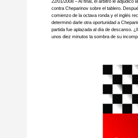
22/01/2008 – Al final, el árbitro le adjudicó 
contra Cheparinov sobre el tablero. Despué
comienzo de la octava ronda y el inglés rec
determinó darle otra oportunidad a Cheparin
partida fue aplazada al día de descanso. ¿
unos diez minutos la sombra de su incompar