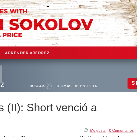
APRENDER AJEDREZ
ez
S
BUSCAR:
IDIOMAS:
DE
EN
ES
FR
(II): Short venció a
Me gusta!
|
0 Comentarios