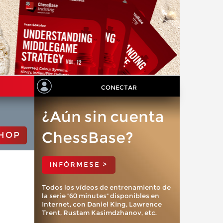
CONECTAR
¿Aún sin cuenta
ChessBase?
HOP
INFÓRMESE >
Todos los vídeos de entrenamiento de
la serie "60 minutes" disponibles en
Internet, con Daniel King, Lawrence
Trent, Rustam Kasimdzhanov, etc.