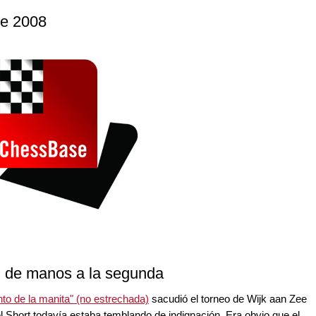
ee 2008
n de manos a la segunda
nto de la manita" (no estrechada)
sacudió el torneo de Wijk aan Zee
gel Short todavía estaba temblando de indignación. Era obvio que el