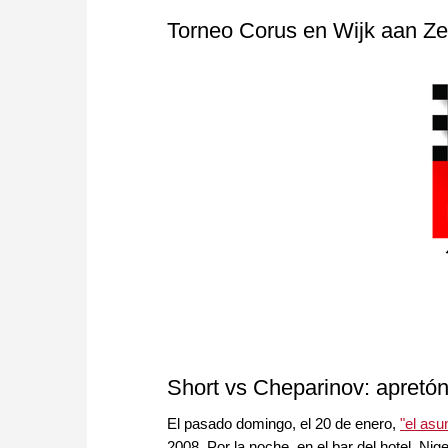
approach than ever before.
Torneo Corus en Wijk aan Z
Short vs Cheparinov: apretó
El pasado domingo, el 20 de enero,
"el asu
2008. Por la noche, en el bar del hotel, Ni