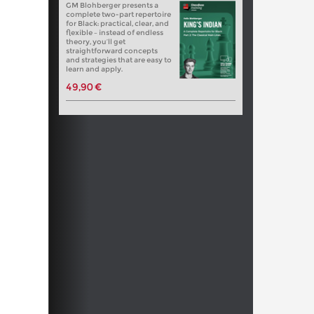
GM Blohberger presents a
complete two-part repertoire
for Black: practical, clear, and
flexible – instead of endless
theory, you’ll get
straightforward concepts
and strategies that are easy to
learn and apply.
49,90 €