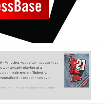
Whether you’re taking your first
ss, or already playing at a
ou can train more efficiently,
personalised approach than ever
engine – it’s a training revolution!
t steps into the world of club chess,
ent level: with FRITZ, you can train
 and with a more personalised