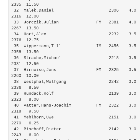
2335  11.50

 32. Malek,Daniel                      2306    4.0  
2316  12.00

 33. Jorczik,Julian               FM   2381    4.0  
2267  13.50

 34. Hort,Alex                         2232    3.5  
2376  12.75

 35. Wippermann,Till              IM   2456    3.5  
2358  13.50

 36. Strache,Michael                   2218    3.5  
2331  12.50

 37. Hirneise,Jens                FM   2325    3.5  
2260  10.00

 38. Westphal,Wolfgang                 2242    3.0  
2336   8.50

 39. Hundack,Rolf                      2139    3.0  
2323   8.00

 40. Vatter,Hans-Joachim          FM   2322    3.0  
2318   9.50

 41. Mehlhorn,Uwe                      2151    3.0  
2270   6.25

 42. Bischoff,Dieter                   2142    3.0  
2243   6.00
