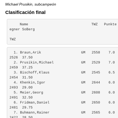
Michael Prusikin, subcampeón
Clasificación final
    Name                              TWZ   Punkte
egner SoBerg

TWZ
  1. Braun,Arik                   GM   2558    7.0  
2526  37.50

  2. Prusikin,Michael             GM   2529    7.0  
2459  37.25

  3. Bischoff,Klaus               GM   2545    6.5  
2454  31.50

  4. Khenkin,Igor                 GM   2644    6.0  
2493  29.00

  5. Meier,Georg                  GM   2608    6.0  
2491  32.50

  6. Fridman,Daniel               GM   2650    6.0  
2481  29.75

  7. Buhmann,Rainer               GM   2565    6.0  
2422  28.50
