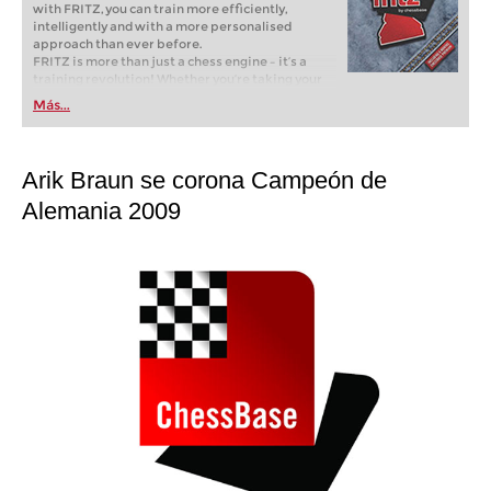
with FRITZ, you can train more efficiently,
intelligently and with a more personalised
approach than ever before.
FRITZ is more than just a chess engine – it’s a
training revolution! Whether you’re taking your
first steps into the world of club chess, or already
Más...
playing at a tournament level: with FRITZ, you can
train more efficiently, intelligently and with a
more personalised approach than ever before.
Arik Braun se corona Campeón de
Alemania 2009