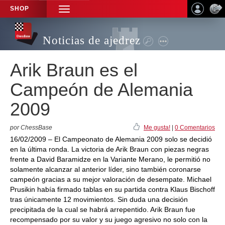
SHOP
TOGGLE
NAVIGATION
Noticias de ajedrez
Arik Braun es el
Campeón de Alemania
2009
por ChessBase
Me gusta!
|
0 Comentarios
16/02/2009 – El Campeonato de Alemania 2009 solo se decidió
en la última ronda. La victoria de Arik Braun con piezas negras
frente a David Baramidze en la Variante Merano, le permitió no
solamente alcanzar al anterior líder, sino también coronarse
campeón gracias a su mejor valoración de desempate. Michael
Prusikin había firmado tablas en su partida contra Klaus Bischoff
tras únicamente 12 movimientos. Sin duda una decisión
precipitada de la cual se habrá arrepentido. Arik Braun fue
recompensado por su valor y su juego agresivo no solo con la