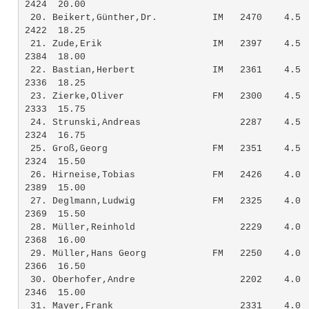
2424  20.00

 20. Beikert,Günther,Dr.          IM   2470    4.5  
2422  18.25

 21. Zude,Erik                    IM   2397    4.5  
2384  18.00

 22. Bastian,Herbert              IM   2361    4.5  
2336  18.25

 23. Zierke,Oliver                FM   2300    4.5  
2333  15.75

 24. Strunski,Andreas                  2287    4.5  
2324  16.75

 25. Groß,Georg                   FM   2351    4.5  
2324  15.50

 26. Hirneise,Tobias              FM   2426    4.0  
2389  15.00

 27. Deglmann,Ludwig              FM   2325    4.0  
2369  15.50

 28. Müller,Reinhold                   2229    4.0  
2368  16.00

 29. Müller,Hans Georg            FM   2250    4.0  
2366  16.50

 30. Oberhofer,Andre                   2202    4.0  
2346  15.00

 31. Mayer,Frank                       2331    4.0  