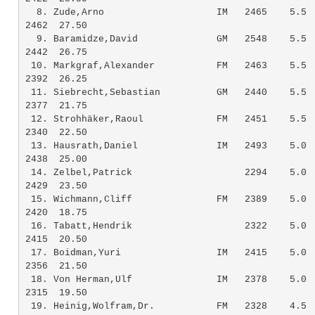
  8. Zude,Arno                    IM   2465    5.5  
2462  27.50

  9. Baramidze,David              GM   2548    5.5  
2442  26.75

 10. Markgraf,Alexander           FM   2463    5.5  
2392  26.25

 11. Siebrecht,Sebastian          GM   2440    5.5  
2377  21.75

 12. Strohhäker,Raoul             FM   2451    5.5  
2340  22.50

 13. Hausrath,Daniel              IM   2493    5.0  
2438  25.00

 14. Zelbel,Patrick                    2294    5.0  
2429  23.50

 15. Wichmann,Cliff               FM   2389    5.0  
2420  18.75

 16. Tabatt,Hendrik                    2322    5.0  
2415  20.50

 17. Boidman,Yuri                 IM   2415    5.0  
2356  21.50

 18. Von Herman,Ulf               IM   2378    5.0  
2315  19.50

 19. Heinig,Wolfram,Dr.           FM   2328    4.5  