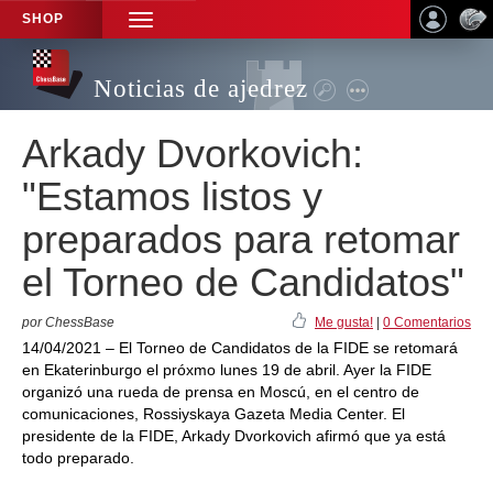
SHOP
TOGGLE
NAVIGATION
Noticias de ajedrez
Arkady Dvorkovich:
"Estamos listos y
preparados para retomar
el Torneo de Candidatos"
por ChessBase
Me gusta!
|
0 Comentarios
14/04/2021 – El Torneo de Candidatos de la FIDE se retomará
en Ekaterinburgo el próxmo lunes 19 de abril. Ayer la FIDE
organizó una rueda de prensa en Moscú, en el centro de
comunicaciones, Rossiyskaya Gazeta Media Center. El
presidente de la FIDE, Arkady Dvorkovich afirmó que ya está
todo preparado.