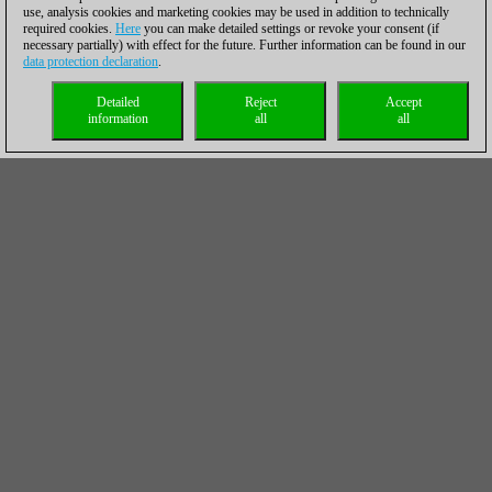
use, analysis cookies and marketing cookies may be used in addition to technically
required cookies.
Here
you can make detailed settings or revoke your consent (if
necessary partially) with effect for the future. Further information can be found in our
data protection declaration
.
Detailed
Reject
Accept
information
all
all