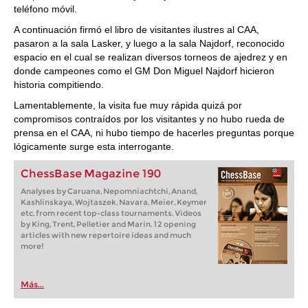
teléfono móvil.
A continuación firmó el libro de visitantes ilustres al CAA,
pasaron a la sala Lasker, y luego a la sala Najdorf, reconocido
espacio en el cual se realizan diversos torneos de ajedrez y en
donde campeones como el GM Don Miguel Najdorf hicieron
historia compitiendo.
Lamentablemente, la visita fue muy rápida quizá por
compromisos contraídos por los visitantes y no hubo rueda de
prensa en el CAA, ni hubo tiempo de hacerles preguntas porque
lógicamente surge esta interrogante.
ChessBase Magazine 190
Analyses by Caruana, Nepomniachtchi, Anand,
Kashlinskaya, Wojtaszek, Navara, Meier, Keymer
etc. from recent top-class tournaments. Videos
by King, Trent, Pelletier and Marin. 12 opening
articles with new repertoire ideas and much
more!
Más...