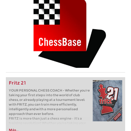
Fritz 21
YOUR PERSONAL CHESS COACH - Whether you’re
taking your first steps into the world of club
chess, or already playing at a tournament level:
with FRITZ, you can train more efficiently,
intelligently and with a more personalised
approach than ever before.
FRITZ is more than just a chess engine – it’s a
training revolution! Whether you’re taking your
first steps into the world of club chess, or already
Más...