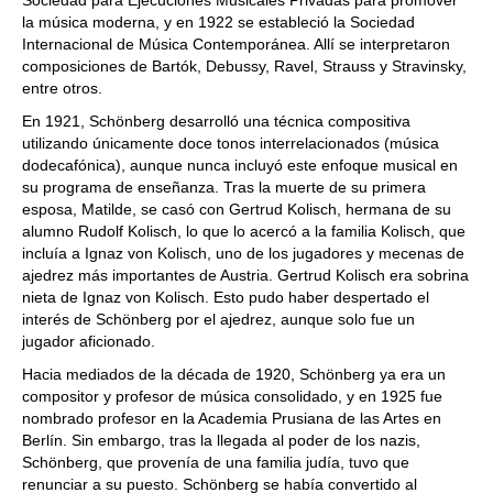
Sociedad para Ejecuciones Musicales Privadas para promover
la música moderna, y en 1922 se estableció la Sociedad
Internacional de Música Contemporánea. Allí se interpretaron
composiciones de Bartók, Debussy, Ravel, Strauss y Stravinsky,
entre otros.
En 1921, Schönberg desarrolló una técnica compositiva
utilizando únicamente doce tonos interrelacionados (música
dodecafónica), aunque nunca incluyó este enfoque musical en
su programa de enseñanza. Tras la muerte de su primera
esposa, Matilde, se casó con Gertrud Kolisch, hermana de su
alumno Rudolf Kolisch, lo que lo acercó a la familia Kolisch, que
incluía a Ignaz von Kolisch, uno de los jugadores y mecenas de
ajedrez más importantes de Austria. Gertrud Kolisch era sobrina
nieta de Ignaz von Kolisch. Esto pudo haber despertado el
interés de Schönberg por el ajedrez, aunque solo fue un
jugador aficionado.
Hacia mediados de la década de 1920, Schönberg ya era un
compositor y profesor de música consolidado, y en 1925 fue
nombrado profesor en la Academia Prusiana de las Artes en
Berlín. Sin embargo, tras la llegada al poder de los nazis,
Schönberg, que provenía de una familia judía, tuvo que
renunciar a su puesto. Schönberg se había convertido al