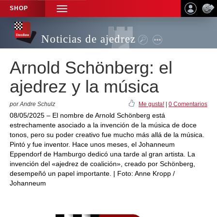
SHOP
TOGGLE
NAVIGATION
Noticias de ajedrez
Arnold Schönberg: el
ajedrez y la música
por Andre Schulz
Me gusta!
|
0 Comentarios
08/05/2025 – El nombre de Arnold Schönberg está
estrechamente asociado a la invención de la música de doce
tonos, pero su poder creativo fue mucho más allá de la música.
Pintó y fue inventor. Hace unos meses, el Johanneum
Eppendorf de Hamburgo dedicó una tarde al gran artista. La
invención del «ajedrez de coalición», creado por Schönberg,
desempeñó un papel importante. | Foto: Anne Kropp /
Johanneum