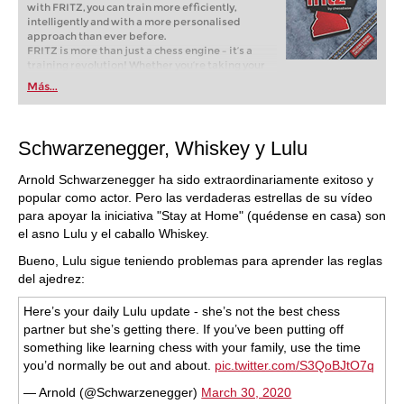
with FRITZ, you can train more efficiently,
intelligently and with a more personalised
approach than ever before.
FRITZ is more than just a chess engine – it’s a
training revolution! Whether you’re taking your
first steps into the world of club chess, or already
Más...
playing at a tournament level: with FRITZ, you can
train more efficiently, intelligently and with a
more personalised approach than ever before.
Schwarzenegger, Whiskey y Lulu
Arnold Schwarzenegger ha sido extraordinariamente exitoso y
popular como actor. Pero las verdaderas estrellas de su vídeo
para apoyar la iniciativa "Stay at Home" (quédense en casa) son
el asno Lulu y el caballo Whiskey.
Bueno, Lulu sigue teniendo problemas para aprender las reglas
del ajedrez:
Here’s your daily Lulu update - she’s not the best chess
partner but she’s getting there. If you’ve been putting off
something like learning chess with your family, use the time
you’d normally be out and about.
pic.twitter.com/S3QoBJtO7q
— Arnold (@Schwarzenegger)
March 30, 2020