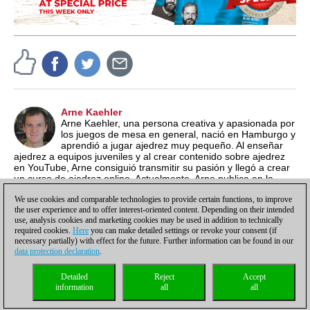
Arne Kaehler
Arne Kaehler, una persona creativa y apasionada por
los juegos de mesa en general, nació en Hamburgo y
aprendió a jugar ajedrez muy pequeño. Al enseñar
ajedrez a equipos juveniles y al crear contenido sobre ajedrez
en YouTube, Arne consiguió transmitir su pasión y llegó a crear
un curso de ajedrez online. Actualmente, Arne publica en la
página inglesa de ChessBase, enfocándose en producir
We use cookies and comparable technologies to provide certain functions, to improve
artículos entretenidos y de promoción.
the user experience and to offer interest-oriented content. Depending on their intended
use, analysis cookies and marketing cookies may be used in addition to technically
required cookies.
Here
you can make detailed settings or revoke your consent (if
necessary partially) with effect for the future. Further information can be found in our
data protection declaration
.
Política de privacidad
|
Pie de imprenta
|
Para contactar
|
Cookies Management
|
Detailed
Reject
Accept
Licencias
|
Compliance Hotline
|
Inicio
information
all
all
© 2017 ChessBase GmbH | Osterbekstraße 90a | 22083 Hamburgo | Alemania
coldest news