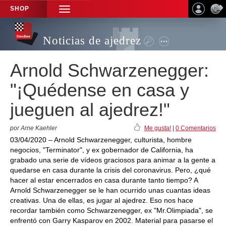
SHOP
TOGGLE
NAVIGATION
Noticias de ajedrez
Arnold Schwarzenegger:
"¡Quédense en casa y
jueguen al ajedrez!"
por Arne Kaehler
Me gusta!
|
0 Comentarios
03/04/2020 – Arnold Schwarzenegger, culturista, hombre
negocios, "Terminator", y ex gobernador de California, ha
grabado una serie de vídeos graciosos para animar a la gente a
quedarse en casa durante la crisis del coronavirus. Pero, ¿qué
hacer al estar encerrados en casa durante tanto tiempo? A
Arnold Schwarzenegger se le han ocurrido unas cuantas ideas
creativas. Una de ellas, es jugar al ajedrez. Eso nos hace
recordar también como Schwarzenegger, ex "Mr.Olimpiada", se
enfrentó con Garry Kasparov en 2002. Material para pasarse el