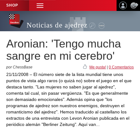
SHOP
TOGGLE
NAVIGATION
Noticias de ajedrez
Aronian: 'Tengo mucha
sangre en mi cerebro'
por ChessBase
Me gusta!
|
0 Comentarios
21/11/2008 – El número siete de la lista mundial tiene unos
puntos de vista algo raros (o quizá no) sobre el juego en el que
destaca tanto. "Las mujeres no saben jugar al ajedrez",
comenta tal cual, sin pasar vergüenza. "Es que generalmente
son demasiado emocionales". Además opina que "los
programas de ajedrez son nuestros enemigos, destruyen el
romanticismo del ajedrez". Hemos traducido al castellano los
extractos de una entrevista con Levon Aronian publicada en el
periódico alemán "Berliner Zeitung". Aquí van...