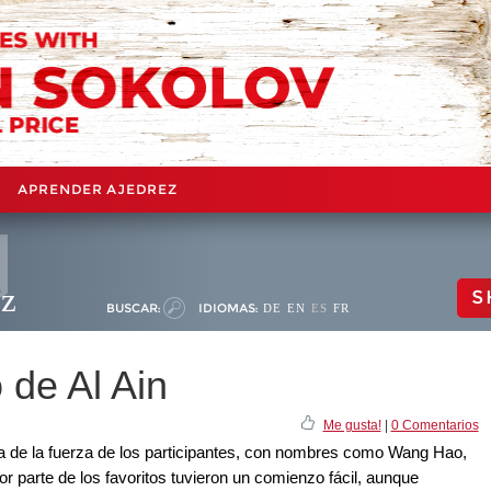
APRENDER AJEDREZ
ez
S
BUSCAR:
IDIOMAS:
DE
EN
ES
FR
 de Al Ain
Me gusta!
|
0 Comentarios
a de la fuerza de los participantes, con nombres como Wang Hao,
r parte de los favoritos tuvieron un comienzo fácil, aunque