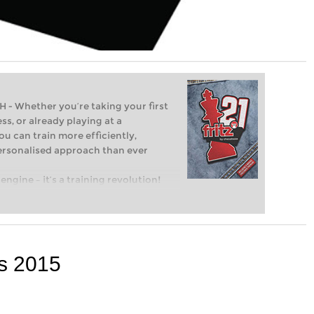
Whether you’re taking your first
ss, or already playing at a
ou can train more efficiently,
personalised approach than ever
engine – it’s a training revolution!
t steps into the world of club chess,
ent level: with FRITZ, you can train
 and with a more personalised
cs 2015