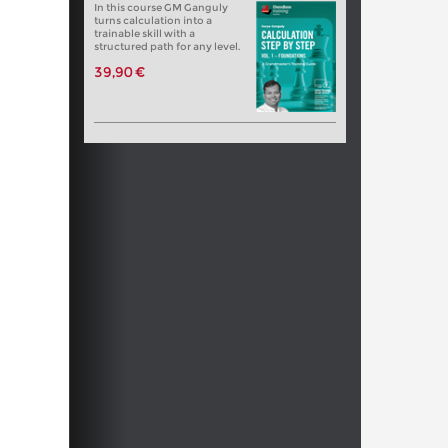
In this course GM Ganguly
turns calculation into a
trainable skill with a
structured path for any level.
39,90 €