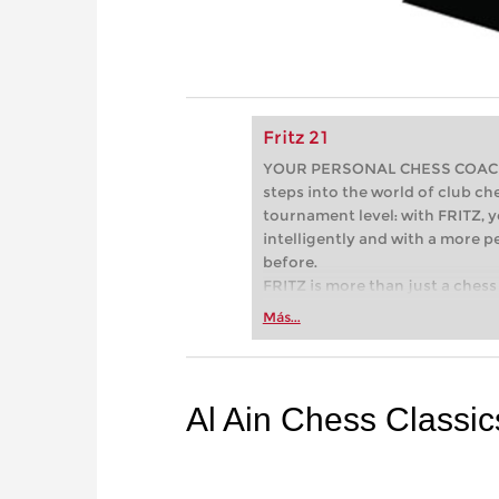
Fritz 21
YOUR PERSONAL CHESS COACH - 
steps into the world of club che
tournament level: with FRITZ, y
intelligently and with a more 
before.
FRITZ is more than just a chess 
Whether you’re taking your firs
Más...
or already playing at a tournam
more efficiently, intelligently
approach than ever before.
Al Ain Chess Classi