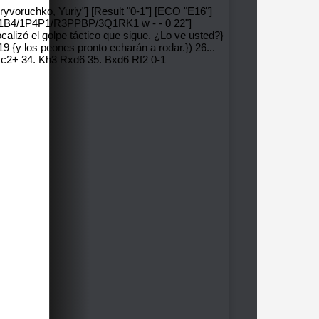
Kryvoruchko, Yuriy"] [Result "0-1"] [ECO "E16"]
/1p1B4/1P4P1/R3PPBP/3Q1RK1 w - - 0 22"]
calizó el golpe táctico que sigue. ¿Lo ve usted?}
{y los peones pronto echarán a rodar.}) 26...
 Rc2+ 34. Kh3 Rxd6 35. Bxd6 Rf2 0-1