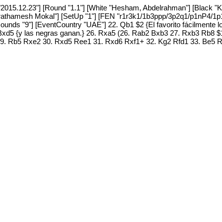
te "2015.12.23"] [Round "1.1"] [White "Hesham, Abdelrahman"] [Black "
 "Prathamesh Mokal"] [SetUp "1"] [FEN "r1r3k1/1b3ppp/3p2q1/p1nP4
unds "9"] [EventCountry "UAE"] 22. Qb1 $2 {El favorito fácilmente lo
5 {y las negras ganan.} 26. Rxa5 (26. Rab2 Bxb3 27. Rxb3 Rb8 $19 
a2 29. Rb5 Rxe2 30. Rxd5 Ree1 31. Rxd6 Rxf1+ 32. Kg2 Rfd1 33. Be5