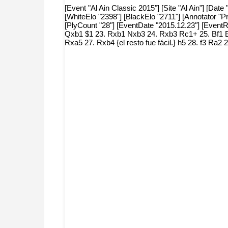
[Event "Al Ain Classic 2015"] [Site "Al Ain"] [Da
[WhiteElo "2398"] [BlackElo "2711"] [Annotator
[PlyCount "28"] [EventDate "2015.12.23"] [EventRo
Qxb1 $1 23. Rxb1 Nxb3 24. Rxb3 Rc1+ 25. Bf1 Bxd
Rxa5 27. Rxb4 {el resto fue fácil.} h5 28. f3 R