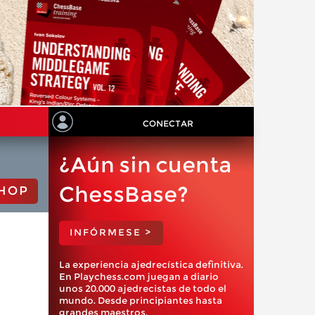
CONECTAR
¿Aún sin cuenta
ChessBase?
HOP
INFÓRMESE >
La experiencia ajedrecística definitiva.
En Playchess.com juegan a diario
unos 20.000 ajedrecistas de todo el
mundo. Desde principiantes hasta
grandes maestros.