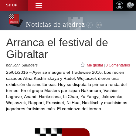
SHOP
TOGGLE
NAVIGATION
Noticias de ajedrez
Arranca el festival de
Gibraltar
por John Saunders
Me gusta!
|
0 Comentarios
25/01/2016 – Ayer se inauguró el Tradewise 2016. Los recién
casados Alina Kashlinskaya y Radek Wojtaszek dieron una
exhibición de simultáneas. Hoy se disputa la primera ronda del
torneo. En el grupo Masters participan Nakamura, Vachier-
Lagrave, Anand, Harikrishna, Li Chao, Yu Yangyi, Jakovenko,
Wojtaszek, Rapport, Fressinet, Ni Hua, Naiditsch y muchísimos
jugadores fortísimos más. El comienzo del torneo...