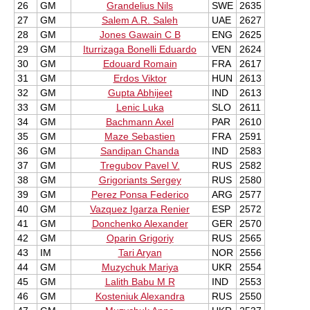
26
GM
Grandelius Nils
SWE
2635
27
GM
Salem A.R. Saleh
UAE
2627
28
GM
Jones Gawain C B
ENG
2625
29
GM
Iturrizaga Bonelli Eduardo
VEN
2624
30
GM
Edouard Romain
FRA
2617
31
GM
Erdos Viktor
HUN
2613
32
GM
Gupta Abhijeet
IND
2613
33
GM
Lenic Luka
SLO
2611
34
GM
Bachmann Axel
PAR
2610
35
GM
Maze Sebastien
FRA
2591
36
GM
Sandipan Chanda
IND
2583
37
GM
Tregubov Pavel V.
RUS
2582
38
GM
Grigoriants Sergey
RUS
2580
39
GM
Perez Ponsa Federico
ARG
2577
40
GM
Vazquez Igarza Renier
ESP
2572
41
GM
Donchenko Alexander
GER
2570
42
GM
Oparin Grigoriy
RUS
2565
43
IM
Tari Aryan
NOR
2556
44
GM
Muzychuk Mariya
UKR
2554
45
GM
Lalith Babu M R
IND
2553
46
GM
Kosteniuk Alexandra
RUS
2550