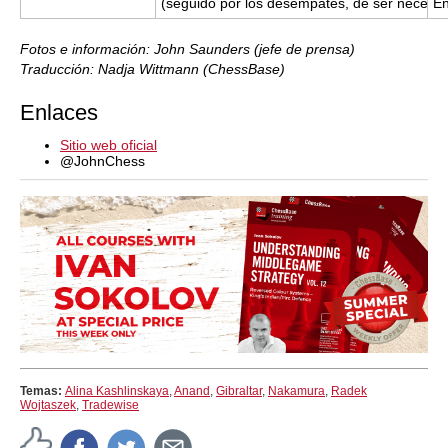
(seguido por los desempates, de ser necesar
En
Fotos e información: John Saunders (jefe de prensa)
Traducción: Nadja Wittmann (ChessBase)
Enlaces
Sitio web oficial
@JohnChess
Temas:
Alina Kashlinskaya
,
Anand
,
Gibraltar
,
Nakamura
,
Radek
Wojtaszek
,
Tradewise