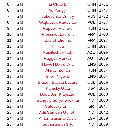
5
GM
Li Chao B
CHN
2751
6
GM
Yu Yangyi
CHN
2747
7
GM
Jakovenko Dmitry
RUS
2732
8
GM
Wojtaszek Radoslaw
POL
2727
9
GM
Rapport Richard
HUN
2721
10
GM
Fressinet Laurent
FRA
2700
11
GM
Bacrot Etienne
FRA
2697
12
GM
Ni Hua
CHN
2697
13
GM
Naiditsch Arkadij
AZE
2696
14
GM
Ragger Markus
AUT
2689
15
GM
Howell David W L
ENG
2685
16
GM
Almasi Zoltan
HUN
2684
17
GM
Short Nigel D
ENG
2684
18
GM
Bruzon Batista Lazaro
CUB
2666
19
GM
Kamsky Gata
USA
2665
20
GM
Duda Jan-Krzysztof
POL
2660
21
GM
Ganguly Surya Shekhar
IND
2660
22
GM
Sutovsky Emil
ISR
2647
23
GM
Vidit Santosh Gujrathi
IND
2642
24
GM
Anton Guijarro David
ESP
2639
25
GM
Sethuraman S.P.
IND
2639