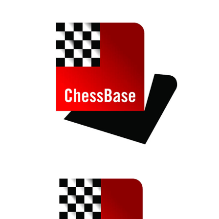
train more efficiently, intelligently and with a
more personalised approach than ever before.