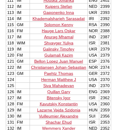
111
IM
Houska Jovanka
ENG
2402
112
IM
Kuipers Stefan
NED
2399
113
IM
Gaponenko Inna
UKR
2393
114
IM
Khademalsharieh Sarasadat
IRI
2392
115
GM
Solomon Kenny
RSA
2390
116
FM
Hauge Lars Oskar
NOR
2388
117
IM
Anurag Mhamal
IND
2387
118
WIM
Shvayger Yuliya
ISR
2381
119
IM
Galinsky Timofey
UKR
2379
120
FM
Gulamali Kazim
USA
2379
121
GM
Bellon Lopez Juan Manuel
ESP
2376
122
IM
Christiansen Johan-Sebastian
NOR
2374
123
GM
Paehtz Thomas
GER
2372
124
Herman Matthew J
USA
2370
125
Siva Mahadevan
IND
2370
126
IM
Quillan Gary
ENG
2369
127
IM
Bitensky Igor
ISR
2362
128
FM
Kavutskiy Konstantin
USA
2360
129
IM
Lazarne Vajda Szidonia
HUN
2359
130
IM
Vuilleumier Alexandre
SUI
2356
131
FM
Shachar Ehud
ISR
2353
132
IM
Wemmers Xander
NED
2352