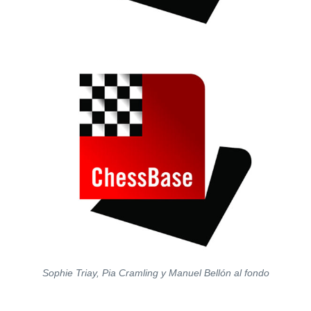
Sophie Triay, Pia Cramling y Manuel Bellón al fondo