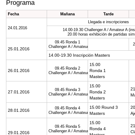
Programa
Fecha
Mañana
Tarde
Llegada e inscripciones
24.01.2016
14.00-19.30 Challenger A / Amateur A (ins
20.00 horas exhibición de partidas si
09.45 Ronda 1
2
Challenger A / Amateur A
25.01.2016
14.00-19.30 Inscripción Masters
15.00
09.45 Ronda 2
26.01.2016
Ronda 1
Challenger A / Amateur A
Masters
15.00
2
09.45 Ronda 3
27.01.2016
Ronda 2
Challenger A / Amateur A
Ma
Masters
15.00 Round 3
20
09.45 Ronda 4
28.01.2016
Challenger A / Amateur A
Masters
Aj
15.00
21
09.45 Ronda 5
Ronda 4
Challenger A / Amateur A
Cl
29.01.2016
Masters