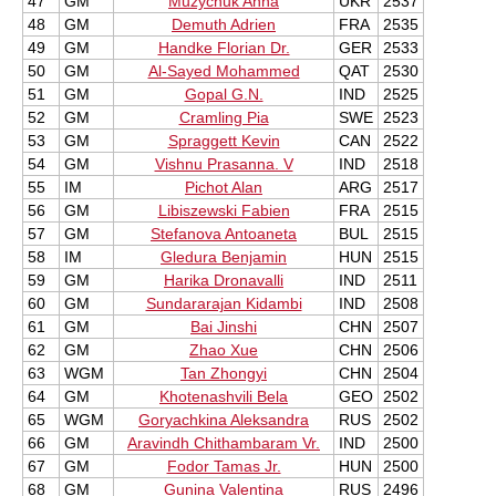
47
GM
Muzychuk Anna
UKR
2537
48
GM
Demuth Adrien
FRA
2535
49
GM
Handke Florian Dr.
GER
2533
50
GM
Al-Sayed Mohammed
QAT
2530
51
GM
Gopal G.N.
IND
2525
52
GM
Cramling Pia
SWE
2523
53
GM
Spraggett Kevin
CAN
2522
54
GM
Vishnu Prasanna. V
IND
2518
55
IM
Pichot Alan
ARG
2517
56
GM
Libiszewski Fabien
FRA
2515
57
GM
Stefanova Antoaneta
BUL
2515
58
IM
Gledura Benjamin
HUN
2515
59
GM
Harika Dronavalli
IND
2511
60
GM
Sundararajan Kidambi
IND
2508
61
GM
Bai Jinshi
CHN
2507
62
GM
Zhao Xue
CHN
2506
63
WGM
Tan Zhongyi
CHN
2504
64
GM
Khotenashvili Bela
GEO
2502
65
WGM
Goryachkina Aleksandra
RUS
2502
66
GM
Aravindh Chithambaram Vr.
IND
2500
67
GM
Fodor Tamas Jr.
HUN
2500
68
GM
Gunina Valentina
RUS
2496