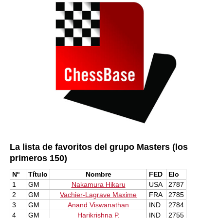
La lista de favoritos del grupo Masters (los
primeros 150)
Nº
Título
Nombre
FED
Elo
1
GM
Nakamura Hikaru
USA
2787
2
GM
Vachier-Lagrave Maxime
FRA
2785
3
GM
Anand Viswanathan
IND
2784
4
GM
Harikrishna P.
IND
2755