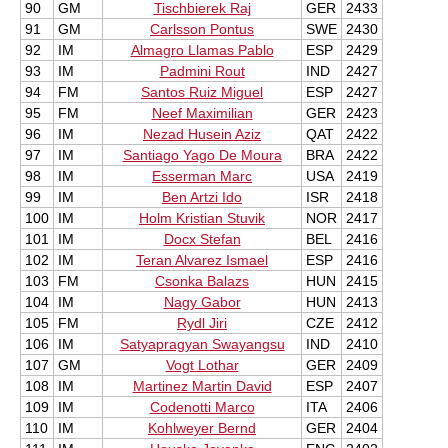
90
GM
Tischbierek Raj
GER
2433
91
GM
Carlsson Pontus
SWE
2430
92
IM
Almagro Llamas Pablo
ESP
2429
93
IM
Padmini Rout
IND
2427
94
FM
Santos Ruiz Miguel
ESP
2427
95
FM
Neef Maximilian
GER
2423
96
IM
Nezad Husein Aziz
QAT
2422
97
IM
Santiago Yago De Moura
BRA
2422
98
IM
Esserman Marc
USA
2419
99
IM
Ben Artzi Ido
ISR
2418
100
IM
Holm Kristian Stuvik
NOR
2417
101
IM
Docx Stefan
BEL
2416
102
IM
Teran Alvarez Ismael
ESP
2416
103
FM
Csonka Balazs
HUN
2415
104
IM
Nagy Gabor
HUN
2413
105
FM
Rydl Jiri
CZE
2412
106
IM
Satyapragyan Swayangsu
IND
2410
107
GM
Vogt Lothar
GER
2409
108
IM
Martinez Martin David
ESP
2407
109
IM
Codenotti Marco
ITA
2406
110
IM
Kohlweyer Bernd
GER
2404