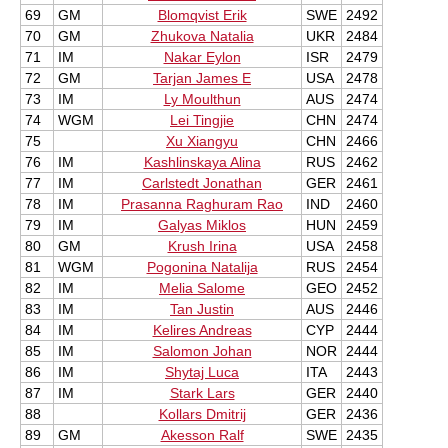
69
GM
Blomqvist Erik
SWE
2492
70
GM
Zhukova Natalia
UKR
2484
71
IM
Nakar Eylon
ISR
2479
72
GM
Tarjan James E
USA
2478
73
IM
Ly Moulthun
AUS
2474
74
WGM
Lei Tingjie
CHN
2474
75
Xu Xiangyu
CHN
2466
76
IM
Kashlinskaya Alina
RUS
2462
77
IM
Carlstedt Jonathan
GER
2461
78
IM
Prasanna Raghuram Rao
IND
2460
79
IM
Galyas Miklos
HUN
2459
80
GM
Krush Irina
USA
2458
81
WGM
Pogonina Natalija
RUS
2454
82
IM
Melia Salome
GEO
2452
83
IM
Tan Justin
AUS
2446
84
IM
Kelires Andreas
CYP
2444
85
IM
Salomon Johan
NOR
2444
86
IM
Shytaj Luca
ITA
2443
87
IM
Stark Lars
GER
2440
88
Kollars Dmitrij
GER
2436
89
GM
Akesson Ralf
SWE
2435