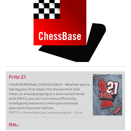
Fritz 21
YOUR PERSONAL CHESS COACH - Whether you’re
taking your first steps into the world of club
chess, or already playing at a tournament level:
with FRITZ, you can train more efficiently,
intelligently and with a more personalised
approach than ever before.
FRITZ is more than just a chess engine – it’s a
training revolution! Whether you’re taking your
first steps into the world of club chess, or already
Más...
playing at a tournament level: with FRITZ, you can