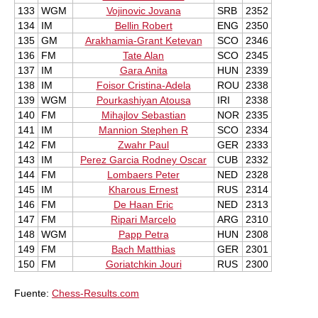
133
WGM
Vojinovic Jovana
SRB
2352
134
IM
Bellin Robert
ENG
2350
135
GM
Arakhamia-Grant Ketevan
SCO
2346
136
FM
Tate Alan
SCO
2345
137
IM
Gara Anita
HUN
2339
138
IM
Foisor Cristina-Adela
ROU
2338
139
WGM
Pourkashiyan Atousa
IRI
2338
140
FM
Mihajlov Sebastian
NOR
2335
141
IM
Mannion Stephen R
SCO
2334
142
FM
Zwahr Paul
GER
2333
143
IM
Perez Garcia Rodney Oscar
CUB
2332
144
FM
Lombaers Peter
NED
2328
145
IM
Kharous Ernest
RUS
2314
146
FM
De Haan Eric
NED
2313
147
FM
Ripari Marcelo
ARG
2310
148
WGM
Papp Petra
HUN
2308
149
FM
Bach Matthias
GER
2301
150
FM
Goriatchkin Jouri
RUS
2300
Fuente:
Chess-Results.com