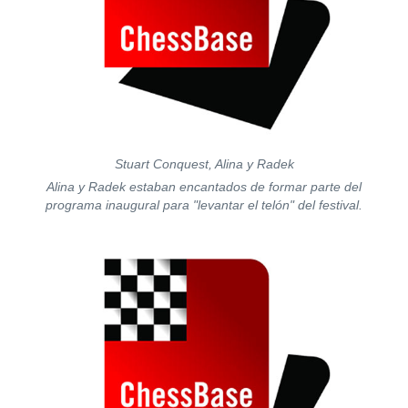
Stuart Conquest, Alina y Radek
Alina
y Radek estaban encantados de formar parte del
programa inaugural para "levantar el telón" del festival.