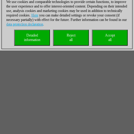
We use cookies and comparable technologies to provide certain functions, to improve
the user experience and to offer interest-oriented content. Depending on their intended
use, analysis cookies and marketing cookies may be used in addition to technically
required cookies.
Here
you can make detailed settings or revoke your consent (if
necessary partially) with effect for the future. Further information can be found in our
data protection declaration
.
Detailed
Reject
Accept
information
all
all